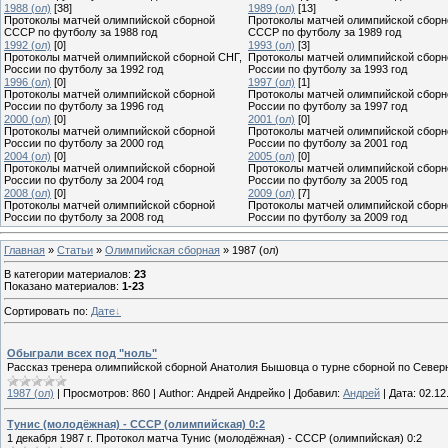
1988 (ол)
[38]
1989 (ол)
[13]
Протоколы матчей олимпийской сборной
Протоколы матчей олимпийской сборн
СССР по футболу за 1988 год
СССР по футболу за 1989 год
1992 (ол)
[0]
1993 (ол)
[3]
Протоколы матчей олимпийской сборной СНГ,
Протоколы матчей олимпийской сборн
России по футболу за 1992 год
России по футболу за 1993 год
1996 (ол)
[0]
1997 (ол)
[1]
Протоколы матчей олимпийской сборной
Протоколы матчей олимпийской сборн
России по футболу за 1996 год
России по футболу за 1997 год
2000 (ол)
[0]
2001 (ол)
[0]
Протоколы матчей олимпийской сборной
Протоколы матчей олимпийской сборн
России по футболу за 2000 год
России по футболу за 2001 год
2004 (ол)
[0]
2005 (ол)
[0]
Протоколы матчей олимпийской сборной
Протоколы матчей олимпийской сборн
России по футболу за 2004 год
России по футболу за 2005 год
2008 (ол)
[0]
2009 (ол)
[7]
Протоколы матчей олимпийской сборной
Протоколы матчей олимпийской сборн
России по футболу за 2008 год
России по футболу за 2009 год
Главная
»
Статьи
»
Олимпийская сборная
» 1987 (ол)
В категории материалов
:
23
Показано материалов
:
1-23
Сортировать по
:
Дате
Обыграли всех под "ноль"
Рассказ тренера олимпийской сборной Анатолия Бышовца о турне сборной по Север
1987 (ол)
|
Просмотров:
860
|
Author:
Андрей Андрейко
|
Добавил:
Андрей
|
Дата:
02.12
Тунис (молодёжная) - СССР (олимпийская) 0:2
1 декабря 1987 г. Протокол матча Тунис (молодёжная) - СССР (олимпийская) 0:2