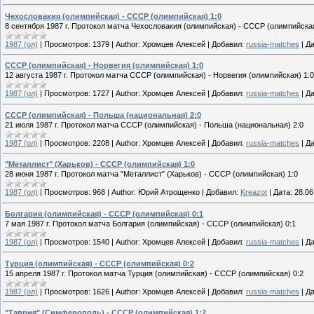
Чехословакия (олимпийская) - СССР (олимпийская) 1:0
8 сентября 1987 г. Протокол матча Чехословакия (олимпийская) - СССР (олимпийская
1987 (ол)
|
Просмотров:
1379
|
Author:
Хромцев Алексей
|
Добавил:
russia-matches
|
Да
СССР (олимпийская) - Норвегия (олимпийская) 1:0
12 августа 1987 г. Протокол матча СССР (олимпийская) - Норвегия (олимпийская) 1:0
1987 (ол)
|
Просмотров:
1727
|
Author:
Хромцев Алексей
|
Добавил:
russia-matches
|
Да
СССР (олимпийская) - Польша (национальная) 2:0
21 июля 1987 г. Протокол матча СССР (олимпийская) - Польша (национальная) 2:0
1987 (ол)
|
Просмотров:
2208
|
Author:
Хромцев Алексей
|
Добавил:
russia-matches
|
Да
"Металлист" (Харьков) - СССР (олимпийская) 1:0
28 июня 1987 г. Протокол матча "Металлист" (Харьков) - СССР (олимпийская) 1:0
1987 (ол)
|
Просмотров:
968
|
Author:
Юрий Атрощенко
|
Добавил:
Kreazot
|
Дата:
28.06
Болгария (олимпийская) - СССР (олимпийская) 0:1
7 мая 1987 г. Протокол матча Болгария (олимпийская) - СССР (олимпийская) 0:1
1987 (ол)
|
Просмотров:
1540
|
Author:
Хромцев Алексей
|
Добавил:
russia-matches
|
Да
Турция (олимпийская) - СССР (олимпийская) 0:2
15 апреля 1987 г. Протокол матча Турция (олимпийская) - СССР (олимпийская) 0:2
1987 (ол)
|
Просмотров:
1626
|
Author:
Хромцев Алексей
|
Добавил:
russia-matches
|
Да
"Таврия" (Симферополь) - СССР (олимпийская) 1:2