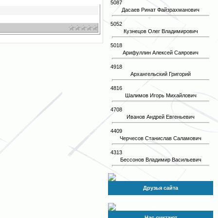
5087
Дасаев Ринат Файзрахманович
5052
Кузнецов Олег Владимирович
5018
Арифуллин Алексей Саярович
4918
Архангельский Григорий
4816
Шалимов Игорь Михайлович
4708
Иванов Андрей Евгеньевич
4409
Черчесов Станислав Саламович
4313
Бессонов Владимир Васильевич
Друзья сайта
Нас считают