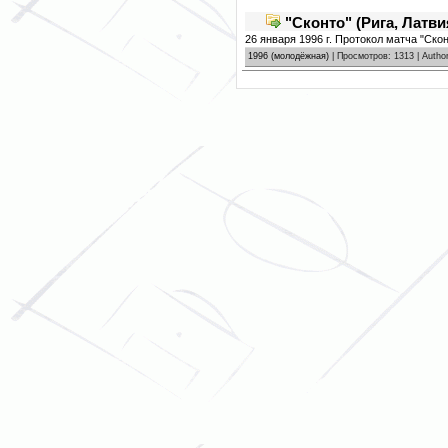
"Сконто" (Рига, Латви
26 января 1996 г. Протокол матча "Скон
1996 (молодёжная)
| Просмотров: 1313 | Autho