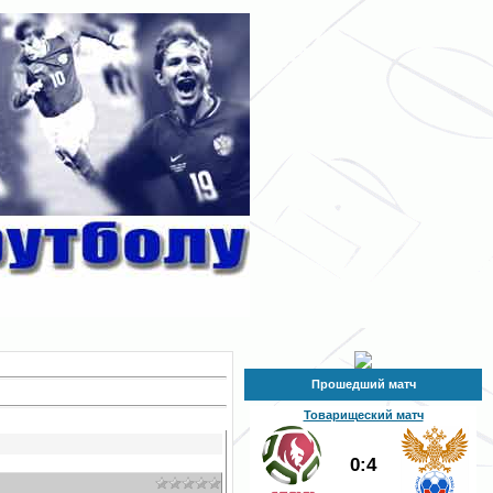
Прошедший матч
Товарищеский матч
0:4