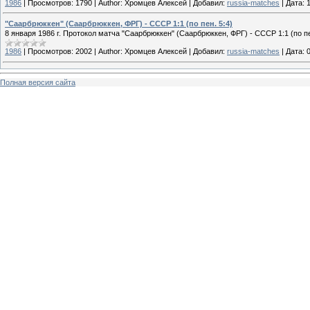
1986
|
Просмотров:
1790
|
Author:
Хромцев Алексей
|
Добавил:
russia-matches
|
Дата:
"Саарбрюккен" (Саарбрюккен, ФРГ) - СССР 1:1 (по пен. 5:4)
8 января 1986 г. Протокол матча "Саарбрюккен" (Саарбрюккен, ФРГ) - СССР 1:1 (по пе
1986
|
Просмотров:
2002
|
Author:
Хромцев Алексей
|
Добавил:
russia-matches
|
Дата:
Полная версия сайта