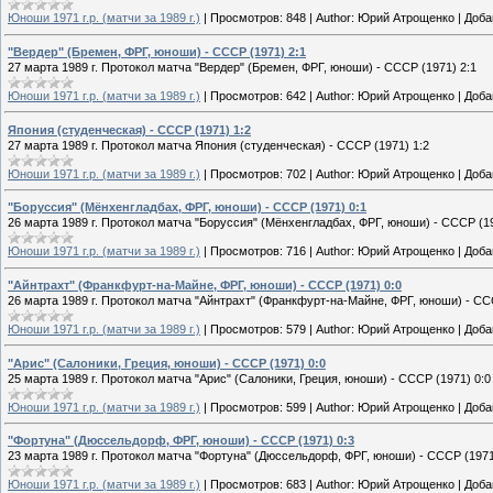
Юноши 1971 г.р. (матчи за 1989 г.)
|
Просмотров:
848
|
Author:
Юрий Атрощенко
|
Доба
"Вердер" (Бремен, ФРГ, юноши) - СССР (1971) 2:1
27 марта 1989 г. Протокол матча "Вердер" (Бремен, ФРГ, юноши) - СССР (1971) 2:1
Юноши 1971 г.р. (матчи за 1989 г.)
|
Просмотров:
642
|
Author:
Юрий Атрощенко
|
Доба
Япония (студенческая) - СССР (1971) 1:2
27 марта 1989 г. Протокол матча Япония (студенческая) - СССР (1971) 1:2
Юноши 1971 г.р. (матчи за 1989 г.)
|
Просмотров:
702
|
Author:
Юрий Атрощенко
|
Доба
"Боруссия" (Мёнхенгладбах, ФРГ, юноши) - СССР (1971) 0:1
26 марта 1989 г. Протокол матча "Боруссия" (Мёнхенгладбах, ФРГ, юноши) - СССР (19
Юноши 1971 г.р. (матчи за 1989 г.)
|
Просмотров:
716
|
Author:
Юрий Атрощенко
|
Доба
"Айнтрахт" (Франкфурт-на-Майне, ФРГ, юноши) - СССР (1971) 0:0
26 марта 1989 г. Протокол матча "Айнтрахт" (Франкфурт-на-Майне, ФРГ, юноши) - СС
Юноши 1971 г.р. (матчи за 1989 г.)
|
Просмотров:
579
|
Author:
Юрий Атрощенко
|
Доба
"Арис" (Салоники, Греция, юноши) - СССР (1971) 0:0
25 марта 1989 г. Протокол матча "Арис" (Салоники, Греция, юноши) - СССР (1971) 0:0
Юноши 1971 г.р. (матчи за 1989 г.)
|
Просмотров:
599
|
Author:
Юрий Атрощенко
|
Доба
"Фортуна" (Дюссельдорф, ФРГ, юноши) - СССР (1971) 0:3
23 марта 1989 г. Протокол матча "Фортуна" (Дюссельдорф, ФРГ, юноши) - СССР (1971
Юноши 1971 г.р. (матчи за 1989 г.)
|
Просмотров:
683
|
Author:
Юрий Атрощенко
|
Доба