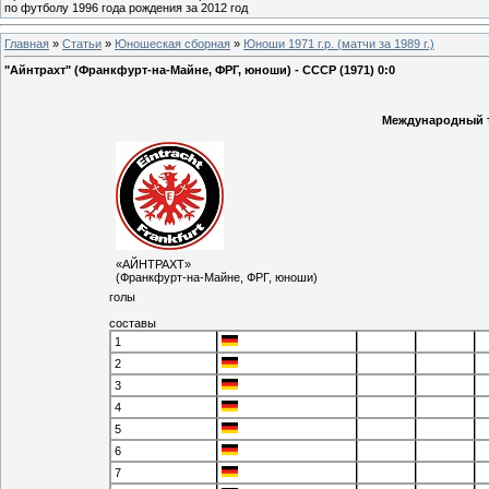
по футболу 1996 года рождения за 2012 год
Главная
»
Статьи
»
Юношеская cборная
»
Юноши 1971 г.р. (матчи за 1989 г.)
"Айнтрахт" (Франкфурт-на-Майне, ФРГ, юноши) - СССР (1971) 0:0
Международный т
«АЙНТРАХТ»
(Франкфурт-на-Майне, ФРГ, юноши)
голы
составы
1
2
3
4
5
6
7