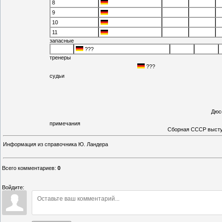
8
9
10
11
запасные
???
тренеры
???
судьи
Дюс
примечания
Сборная СССР высту
Информация из справочника Ю. Ландера
Всего комментариев
:
0
Войдите: