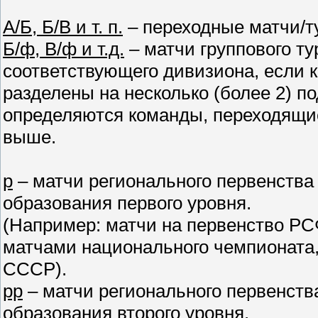
А/Б, Б/В и т. п.
– переходные матчи/т
Б/ф, В/ф и т.д.
– матчи группового т
соответствующего дивизиона, если 
разделены на несколько (более 2) по
определяются команды, переходящи
выше.
р
– матчи регионального первенства
образования первого уровня.
(Например: матчи на первенство РС
матчами национального чемпионата,
СССР).
рр
– матчи регионального первенств
образования второго уровня.