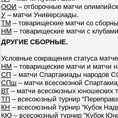
ООИ
– отборочные матчи олимпийско
У
– матчи Универсиады.
ТМ
– товарищеские матчи со сборны
НМ
– товарищеские матчи с клубами
ДРУГИЕ СБОРНЫЕ.
Условные сокращения статуса матче
НМ
– товарищеские матчи и матчи н
СП
– матчи Спартакиады народов С
СПш
– матчи всесоюзной Спартакиа
ВТ
– матчи всесоюзных юношеских т
ТП
– всесоюзный турнир "Переправа"
КН
– всесоюзный турнир "Кубок Наде
КЮ
– всесоюзный турнир "Кубок Юнос