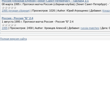
Россия (сборная клубов) (Зенит Санкт-Петербург) - Таиланд 1:1
08 марта 1995 г. Протокол матча Россия (сборная клубов) (Зенит Санкт-Петербург) - 
1995 (вторая сборная)
|
Просмотров:
1026
|
Author:
Юрий Атрощенко
|
Добавил:
Kreaz
Россия - Россия "Б" 2:4
1 августа 1995 г. Протокол матча Россия - Россия "Б" 2:4
1995
|
Просмотров:
2458
|
Author:
Хромцев Алексей
|
Добавил:
russia-matches
|
Дата:
Полная версия сайта