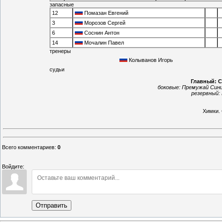
запасные
12
Помазан Евгений
3
Морозов Сергей
6
Соснин Антон
14
Мочалин Павел
тренеры
Колыванов Игорь
судьи
Главный:
С
боковые:
Премужай Сини
резервный:
Химки
.
Всего комментариев
:
0
Войдите:
Отправить