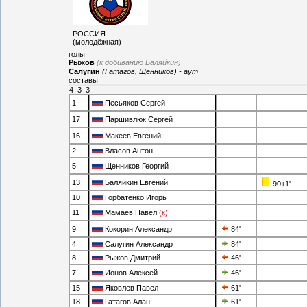
РОССИЯ
(молодёжная)
голы
Рыжов
(к добиванию Баляйкин)
Салугин
(Гатагов, Щенников) - аут
составы
4−3−3
1
Песьяков Сергей
17
Паршивлюк Сергей
16
Макеев Евгений
2
Власов Антон
5
Щенников Георгий
13
Баляйкин Евгений
90+1'
10
Горбатенко Игорь
11
Мамаев Павел
(к)
9
Кокорин Александр
84'
4
Салугин Александр
84'
8
Рыжов Дмитрий
46'
7
Ионов Алексей
46'
15
Яковлев Павел
61'
18
Гатагов Алан
61'