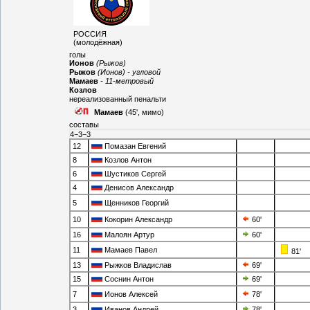
РОССИЯ
(молодёжная)
голы
Ионов
(Рыжов)
Рыжов
(Ионов) - угловой
Мамаев
- 11-метровый
Козлов
нереализованный пенальти
Мамаев
(45', мимо)
составы
4−3−3
12
Помазан Евгений
8
Козлов Антон
6
Шустиков Сергей
4
Денисов Александр
5
Щенников Георгий
10
Кокорин Александр
60'
16
Малоян Артур
60'
11
Мамаев Павел
81'
13
Рыжков Владислав
69'
15
Соснин Антон
69'
7
Ионов Алексей
78'
3
Иванов Андрей
78'