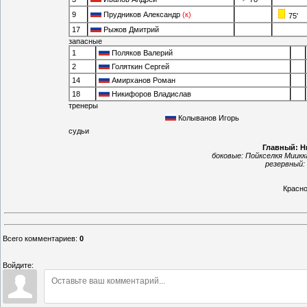
9
Прудников Александр
(к)
75'
17
Рыжов Дмитрий
запасные
1
Поляков Валерий
2
Голяткин Сергей
14
Амирханов Роман
18
Никифоров Владислав
тренеры
Колыванов Игорь
судьи
Главный:
Н
боковые:
Пойкселкя Миикк
резервный:
Красн
Всего комментариев
:
0
Войдите: