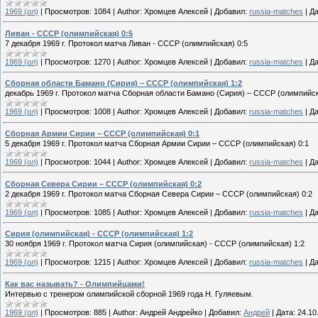
1969 (ол)
|
Просмотров:
1084
|
Author:
Хромцев Алексей
|
Добавил:
russia-matches
|
Да
Ливан - СССР (олимпийская) 0:5
7 декабря 1969 г. Протокол матча Ливан - СССР (олимпийская) 0:5
1969 (ол)
|
Просмотров:
1270
|
Author:
Хромцев Алексей
|
Добавил:
russia-matches
|
Да
Сборная области Бамано (Сирия) – СССР (олимпийская) 1:2
декабрь 1969 г. Протокол матча Сборная области Бамано (Сирия) – СССР (олимпийск
1969 (ол)
|
Просмотров:
1008
|
Author:
Хромцев Алексей
|
Добавил:
russia-matches
|
Да
Сборная Армии Сирии – СССР (олимпийская) 0:1
5 декабря 1969 г. Протокол матча Сборная Армии Сирии – СССР (олимпийская) 0:1
1969 (ол)
|
Просмотров:
1044
|
Author:
Хромцев Алексей
|
Добавил:
russia-matches
|
Да
Сборная Севера Сирии – СССР (олимпийская) 0:2
2 декабря 1969 г. Протокол матча Сборная Севера Сирии – СССР (олимпийская) 0:2
1969 (ол)
|
Просмотров:
1085
|
Author:
Хромцев Алексей
|
Добавил:
russia-matches
|
Да
Сирия (олимпийская) - СССР (олимпийская) 1:2
30 ноября 1969 г. Протокол матча Сирия (олимпийская) - СССР (олимпийская) 1:2
1969 (ол)
|
Просмотров:
1215
|
Author:
Хромцев Алексей
|
Добавил:
russia-matches
|
Да
Как вас называть? - Олимпийцами!
Интервью с тренером олимпийской сборной 1969 года Н. Гуляевым.
1969 (ол)
|
Просмотров:
885
|
Author:
Андрей Андрейко
|
Добавил:
Андрей
|
Дата:
24.10