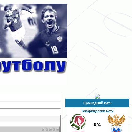
Прошедший матч
Товарищеский матч
0:4