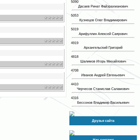
5090
Дасаев Ринат Файзрахманович
5053
Кузнецов Олег Владимирович
5019
Арифуллин Алексей Саярович
4919
Архангельский Григорий
4818
Шалимов Игорь Михайлович
4708
Иванов Андрей Евгеньевич
4410
Черчесов Станислав Саламович
4316
Бессонов Владимир Васильевич
Друзья сайта
Нас считают