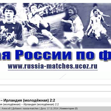
 – Ирландия (молодёжная) 2:2
сия (молодёжная) – Ирландия (молодёжная) 2:2
r: Алексей | Добавил:
russia-matches
| Дата:
17.11.2014
|
Комментарии (0)