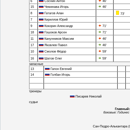
6
Соснин Антон
46'
15
Чеминава Игорь
46'
8
Гатагов Алан
73'
7
Кириллов Юрий
9
Кокорин Александр
71'
18
Гошоков Арсен
71'
11
Канунников Максим
46'
17
Яковлев Павел
46'
10
Смолов Фёдор
59'
16
Шатов Олег
59'
запасные
13
Гапон Евгений
14
Голбан Игорь
тренеры
Писарев Николай
судьи
Главный
боковые:
Годинес
Сан-Педро-Алькантара (