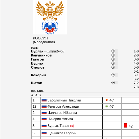
РОССИЯ
(молодёжная)
голы
Бурлак
- штрафной
1-0
Канунников
2-0
Гатагов
3-0
Бурлак
4-0
Cмолов
5-0
5-1
Кокорин
6-1
6-2
Шатов
7-2
7-3
составы
4−3−3
1
Заболотный Николай
46'
12
Фильцов Александр
46'
2
Цаллагов Ибрагим
4
Чичерин Никита
3
Бурлак Тарас
(к)
42'
5
Щенников Георгий