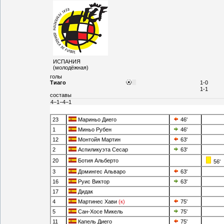
ИСПАНИЯ
(молодёжная)
голы
Тиаго
1-0
1-1
составы
4−1−4−1
23
Мариньо Диего
46'
1
Миньо Рубен
46'
12
Монтойя Мартин
63'
2
Аспиликуэта Сесар
63'
20
Ботия Альберто
56'
3
Домингес Альваро
63'
16
Руис Виктор
63'
17
Дидак
4
Мартинес Хави
(к)
75'
5
Сан-Хосе Микель
75'
11
Капель Диего
75'