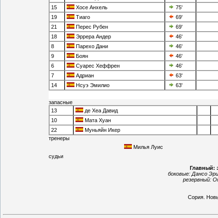
15
Хосе Анхель
75'
19
Тиаго
69'
21
Перес Рубен
69'
18
Эррера Андер
46'
8
Парехо Дани
46'
9
Боян
46'
6
Суарес Хеффрен
46'
7
Адриан
63'
14
Нсуэ Эмилио
63'
запасные
13
де Хеа Давид
10
Мата Хуан
22
Муньяйн Икер
тренеры
Милья Луис
судьи
Главный:
боковые:
Дансо Эри
резервный:
О
Сория
.
Новы