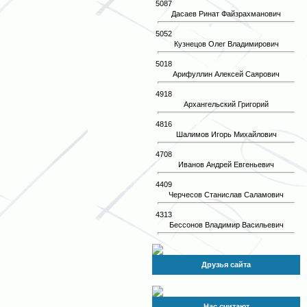
5087
Дасаев Ринат Файзрахманович
5052
Кузнецов Олег Владимирович
5018
Арифуллин Алексей Саярович
4918
Архангельский Григорий
4816
Шалимов Игорь Михайлович
4708
Иванов Андрей Евгеньевич
4409
Черчесов Станислав Саламович
4313
Бессонов Владимир Васильевич
Друзья сайта
Нас считают