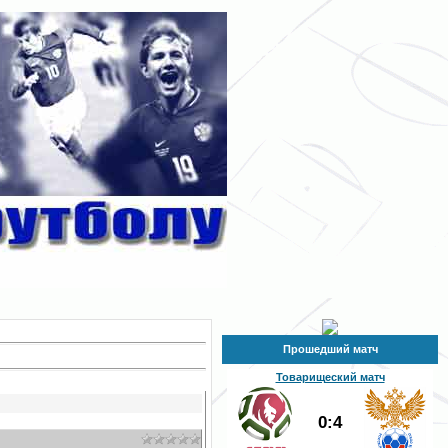
Прошедший матч
Товарищеский матч
0:4