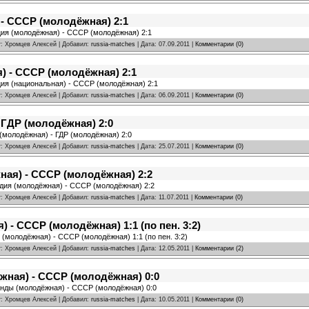
- СССР (молодёжная) 2:1
рция (молодёжная) - СССР (молодёжная) 2:1
r: Хромцев Алексей | Добавил:
russia-matches
| Дата:
07.09.2011
|
Комментарии (0)
) - СССР (молодёжная) 2:1
ция (национальная) - СССР (молодёжная) 2:1
r: Хромцев Алексей | Добавил:
russia-matches
| Дата:
06.09.2011
|
Комментарии (0)
 ГДР (молодёжная) 2:0
(молодёжная) - ГДР (молодёжная) 2:0
r: Хромцев Алексей | Добавил:
russia-matches
| Дата:
25.07.2011
|
Комментарии (0)
ая) - СССР (молодёжная) 2:2
ндия (молодёжная) - СССР (молодёжная) 2:2
r: Хромцев Алексей | Добавил:
russia-matches
| Дата:
11.07.2011
|
Комментарии (0)
 - СССР (молодёжная) 1:1 (по пен. 3:2)
 (молодёжная) - СССР (молодёжная) 1:1 (по пен. 3:2)
r: Хромцев Алексей | Добавил:
russia-matches
| Дата:
12.05.2011
|
Комментарии (2)
ная) - СССР (молодёжная) 0:0
анды (молодёжная) - СССР (молодёжная) 0:0
r: Хромцев Алексей | Добавил:
russia-matches
| Дата:
10.05.2011
|
Комментарии (0)