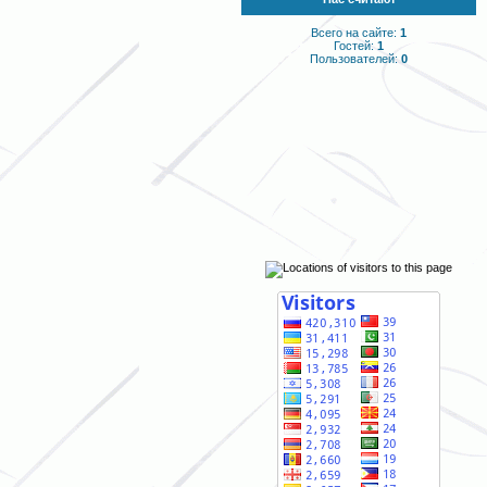
Всего на сайте:
1
Гостей:
1
Пользователей:
0