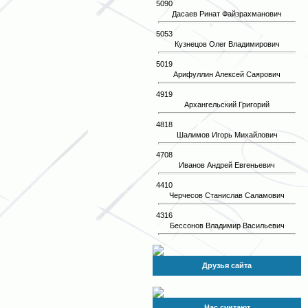
5090
Дасаев Ринат Файзрахманович
5053
Кузнецов Олег Владимирович
5019
Арифуллин Алексей Саярович
4919
Архангельский Григорий
4818
Шалимов Игорь Михайлович
4708
Иванов Андрей Евгеньевич
4410
Черчесов Станислав Саламович
4316
Бессонов Владимир Васильевич
Друзья сайта
Нас считают