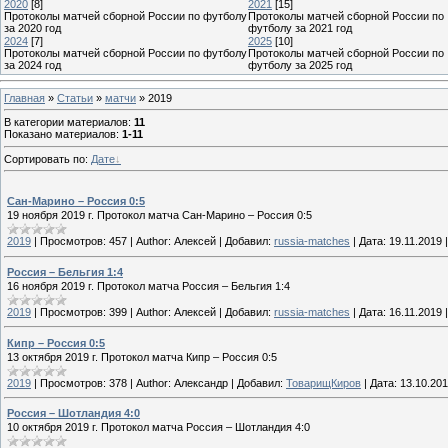
2020
[8]
2021
[15]
Протоколы матчей сборной России по футболу
Протоколы матчей сборной России по
за 2020 год
футболу за 2021 год
2024
[7]
2025
[10]
Протоколы матчей сборной России по футболу
Протоколы матчей сборной России по
за 2024 год
футболу за 2025 год
Главная
»
Статьи
»
матчи
» 2019
В категории материалов
:
11
Показано материалов
:
1-11
Сортировать по
:
Дате
Сан-Марино – Россия 0:5
19 ноября 2019 г. Протокол матча Сан-Марино – Россия 0:5
2019
|
Просмотров:
457
|
Author:
Алексей
|
Добавил:
russia-matches
|
Дата:
19.11.2019
Россия – Бельгия 1:4
16 ноября 2019 г. Протокол матча Россия – Бельгия 1:4
2019
|
Просмотров:
399
|
Author:
Алексей
|
Добавил:
russia-matches
|
Дата:
16.11.2019
Кипр – Россия 0:5
13 октября 2019 г. Протокол матча Кипр – Россия 0:5
2019
|
Просмотров:
378
|
Author:
Александр
|
Добавил:
ТоварищКиров
|
Дата:
13.10.20
Россия – Шотландия 4:0
10 октября 2019 г. Протокол матча Россия – Шотландия 4:0