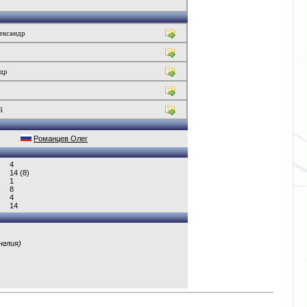
ександр
др
й
Романцев Олег
4
14 (8)
1
8
4
14
нглия)