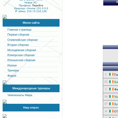
3
Новых ЛС:
Профиль:
Перейти
Браузер: chrome 131.0.0.0
IP adres: 216.73.216.136.
Меню сайта
Главная страница
Первая сборная
Олимпийская сборная
Вторая сборная
Молодёжная сборная
Юниорская сборная
Юношеская сборная
Игроки
Тренеры
1
Ги
Форум
12
Ка
Международные турниры
2
Фи
Чемпионаты Мира
14
Ма
17
Ку
Наш опрос
4
О’