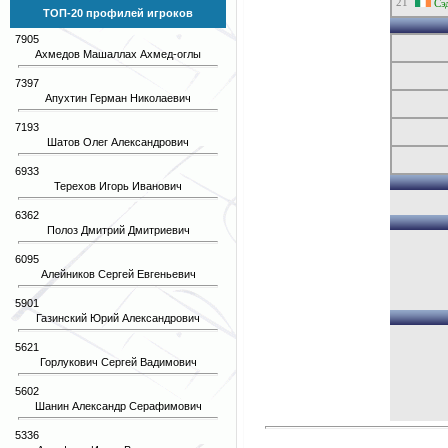
21
Сэ
ТОП-20 профилей игроков
7905
Ахмедов Машаллах Ахмед-оглы
7397
Апухтин Герман Николаевич
7193
Шатов Олег Александрович
6933
Терехов Игорь Иванович
6362
Полоз Дмитрий Дмитриевич
6095
Алейников Сергей Евгеньевич
5901
Газинский Юрий Александрович
5621
Горлукович Сергей Вадимович
5602
Шанин Александр Серафимович
5336