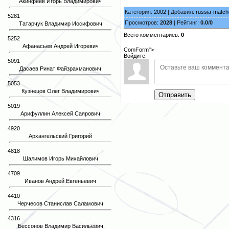
Акинфеев Игорь Владимирович
Категория:
2002
| Добавил:
russia-matc
5281
Просмотров:
2028
| Рейтинг:
0.0
/
0
Татарчук Владимир Иосифович
Всего комментариев:
0
5252
Афанасьев Андрей Игоревич
ComForm">
Войдите:
5091
Дасаев Ринат Файзрахманович
5053
Кузнецов Олег Владимирович
Отправить
5019
Арифуллин Алексей Саярович
4920
Архангельский Григорий
4818
Шалимов Игорь Михайлович
4709
Иванов Андрей Евгеньевич
4410
Черчесов Станислав Саламович
4316
Бессонов Владимир Васильевич