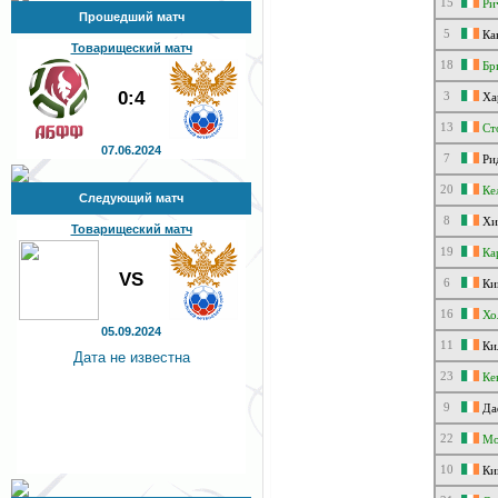
15
Ри
Прошедший матч
5
Ка
Товарищеский матч
18
Бр
0:4
3
Ха
13
Ст
07.06.2024
7
Ри
20
Ке
Следующий матч
8
Хи
Товарищеский матч
19
Ка
VS
6
Ки
16
Хо
05.09.2024
11
Ки
Дата не известна
23
Ке
9
Да
22
Мо
10
Ки