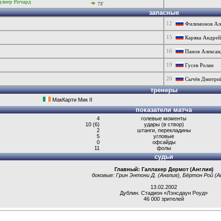
длиер Ричард
73'
запасные
12
Филимонов Ал
15
Каряка Андрей
16
Панов Алексан
19
Гусев Ролан
20
Сычёв Дмитри
тренеры
МакКарти Мик II
показатели матча
4
голевые моменты
10 (6)
удары (в створ)
2
штанги, перекладины
5
угловые
0
офсайды
11
фолы
судьи
Главный: Галлахер Дермот (Англия)
боковые:
Грин Энтони Д. (Англия)
,
Бёртон Рой (А
13.02.2002
Дублин
.
Стадион «Лэнсдаун Роуд»
46 000 зрителей