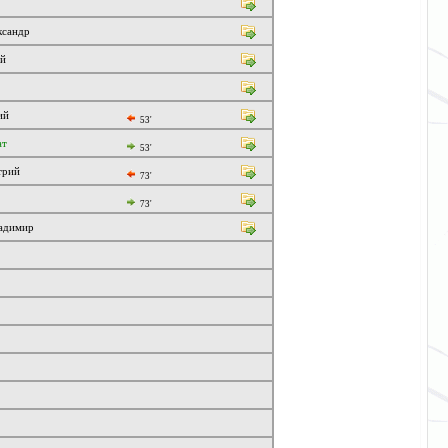
ксандр
ий
ий
53'
ат
53'
трий
73'
73'
адимир