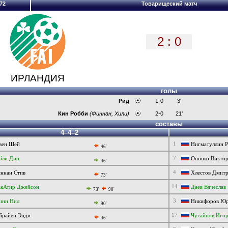
72
Товарищеский матч
2 : 0
ИРЛАНДИЯ
голы
Рид
1-0
3'
Кин Робби
(Финнан, Хили)
2-0
21'
составы
4–4–2
1
вен Шей
Нигматуллин Р
46'
7
йли Дин
Онопко Викто
46'
4
ннан Стив
Хлестов Дмит
73'
14
кАтир Джейсон
Даев Вячеслав
73'
90'
3
инн Нил
Никифоров Ю
90'
17
Брайен Энди
Чугайнов Иго
46'