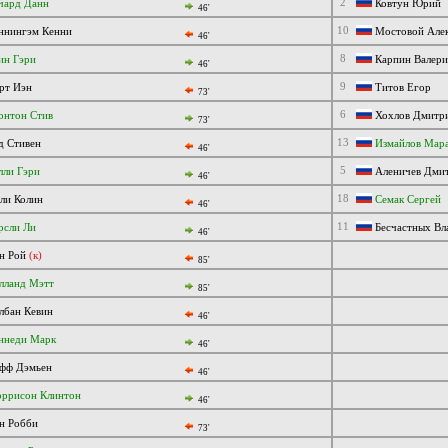
2
чард Данн
Ковтун Юрий
46'
10
ннингэм Кенни
Мостовой Але
46'
8
ин Гэри
Карпин Валер
46'
9
рт Иэн
Титов Егор
73'
6
онтон Стив
Хохлов Дмитр
73'
13
д Стивен
Измайлов Мар
46'
5
лли Гэри
Аленичев Дми
46'
18
ли Колин
Семак Сергей
46'
11
рсли Ли
Бесчастных Вл
46'
н Рой
(к)
85'
лланд Мэтт
85'
лбан Кевин
46'
ннеди Марк
46'
фф Дэмьен
46'
ррисон Клинтон
46'
н Робби
73'