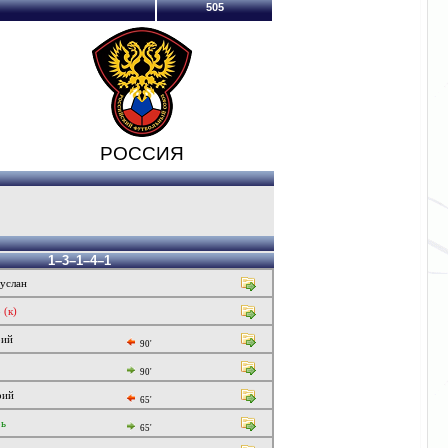
505
РОССИЯ
1–3–1–4–1
услан
р
(к)
рий
90'
90'
рий
65'
рь
65'