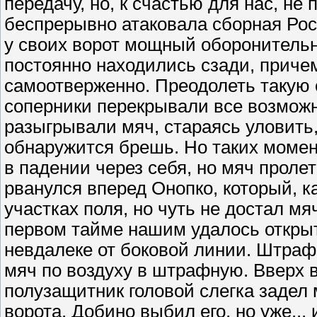
передачу, но, к счастью для нас, не 
беспрерывно атаковала сборная Рос
у своих ворот мощный оборонительн
постоянно находились сзади, причем
самоотверженно. Преодолеть такую 
соперники перекрывали все возможн
разыгрывали мяч, стараясь уловить,
обнаружится брешь. Но таких моме
в падении через себя, но мяч прол
рванулся вперед Онопко, который, ка
участках поля, но чуть не достал мяч
первом тайме нашим удалось открыт
невдалеке от боковой линии. Штраф
мяч по воздуху в штрафную. Вверх 
полузащитник головой слегка задел м
ворота. Добино выбил его, но уже...