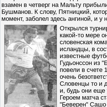
взамен в четверг на Мальту прибыли
Бушманов. К слову, Пятницкий, кот
момент, заболел здесь ангиной, и у 
Открылся турни
какой-то мере о
словенская кома
исландцы, в сос
известные футбо
Гудьонссон из "
повели в счете 
очень безответс
Словенцы то и д
и, будь они еще
Героем матча с
"Беверен" Сашо 