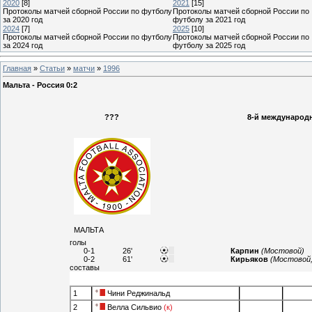
2020
[8]
2021
[15]
Протоколы матчей сборной России по футболу
Протоколы матчей сборной России по
за 2020 год
футболу за 2021 год
2024
[7]
2025
[10]
Протоколы матчей сборной России по футболу
Протоколы матчей сборной России по
за 2024 год
футболу за 2025 год
Главная
»
Статьи
»
матчи
»
1996
Мальта - Россия 0:2
???
8-й международн
МАЛЬТА
голы
0-1
26'
Карпин
(Мостовой)
0-2
61'
Кирьяков
(Мостовой
составы
1
Чини Реджинальд
2
Велла Сильвио
(к)