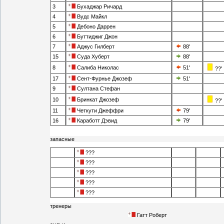
3
Бухаджар Ричард
4
Вудс Майкл
5
Дебоно Даррен
6
Буттиджиг Джон
7
Аджус Гилберт
88'
15
Суда Хуберт
88'
8
Салиба Николас
51'
??'
17
Сент-Фурнье Джозеф
51'
9
Султана Стефан
10
Бринкат Джозеф
??'
11
Четкути Джеффри
79'
16
Каработт Дэвид
79'
запасные
???
???
???
???
???
тренеры
Гатт Роберт