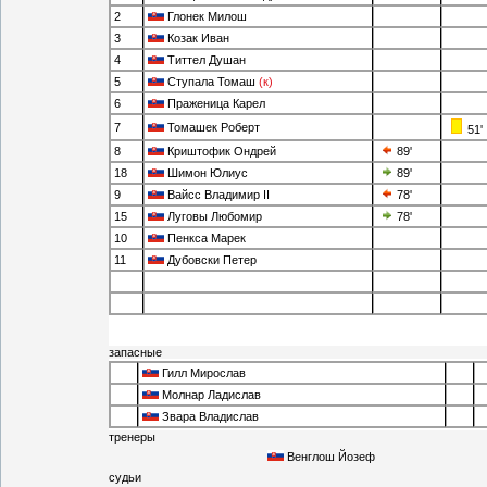
2
Глонек Милош
3
Козак Иван
4
Титтел Душан
5
Ступала Томаш
(к)
6
Праженица Карел
7
Томашек Роберт
51'
8
Криштофик Ондрей
89'
18
Шимон Юлиус
89'
9
Вайсс Владимир II
78'
15
Луговы Любомир
78'
10
Пенкса Марек
11
Дубовски Петер
запасные
Гилл Мирослав
Молнар Ладислав
Звара Владислав
тренеры
Венглош Йозеф
судьи