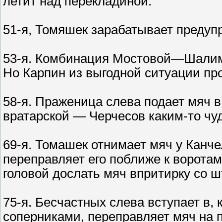
летит над перекладиной.
51-я, Томяшек зарабатывает предупр
53-я. Комбинация Мостовой—Шалимо
Но Карпин из выгодной ситуации пр
58-я. Праженица слева подает мяч 
вратарской — Черчесов каким-то чуд
69-я. Томашек отнимает мяч у Канче
переправляет его поближе к воротам
головой дослать мяч впритирку со шт
75-я. Бесчастных слева вступает в,
соперниками, переправляет мяч на п