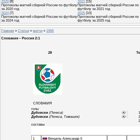
2020
[8]
2021
[15]
Протоколы матчей сборной России по футболу
Протоколы матчей сборной России по
за 2020 год
футболу за 2021 год
2024
[7]
2025
[10]
Протоколы матчей сборной России по футболу
Протоколы матчей сборной России по
за 2024 год
футболу за 2025 год
Главная
»
Статьи
»
матчи
»
1995
Словакия – Россия 2:1
28
Т
СЛОВАКИЯ
голы
Дубовски
(Пенкса)
Дубовски
(Пенкса, Томашек)
составы
1
Венцель Александр II