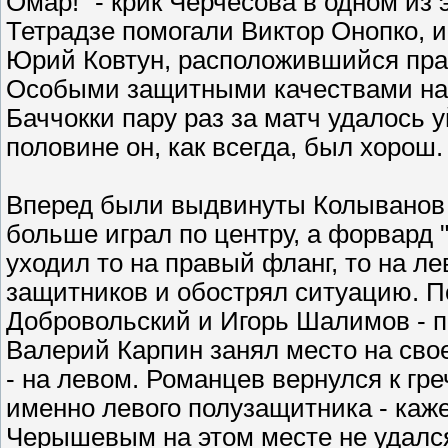
Омар!" - крик Черчесова в одном из
Тетрадзе помогали Виктор Онопко, 
Юрий Ковтун, расположившийся прав
Особыми защитными качествами наш 
Баччокки пару раз за матч удалось 
половине он, как всегда, был хорош.
Вперед были выдвинуты Колыванов 
больше играл по центру, а форвард 
уходил то на правый фланг, то на л
защитников и обострял ситуацию. 
Добровольский и Игорь Шалимов - пе
Валерий Карпин занял место на сво
- на левом. Романцев вернулся к гр
именно левого полузащитника - каже
Черышевым на этом месте не удался