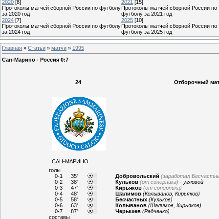
2020
[8]
2021
[15]
Протоколы матчей сборной России по футболу
Протоколы матчей сборной России по
за 2020 год
футболу за 2021 год
2024
[7]
2025
[10]
Протоколы матчей сборной России по футболу
Протоколы матчей сборной России по
за 2024 год
футболу за 2025 год
Главная
»
Статьи
»
матчи
»
1995
Сан-Марино - Россия 0:7
24
Отборочный матч
САН-МАРИНО
голы
0-1
35'
Добровольский
(заработал Бесчастн
0-2
38'
Кульков
(от соперника)
- угловой
0-3
47'
Кирьяков
(от соперника)
0-4
48'
Шалимов
(Колыванов, Кирьяков)
0-5
58'
Бесчастных
(Кульков)
0-6
63'
Колыванов
(Шалимов, Кирьяков)
0-7
87'
Черышев
(Радченко)
составы