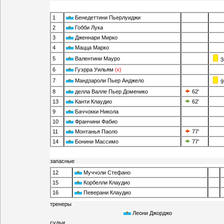
1
Бенедеттини Пьерлуиджи
2
Гобби Лука
3
Дженнари Мирко
4
Мацца Марко
5
Валентини Мауро
3
6
Гуэрра Уильям
(к)
7
Мандзароли Пьер Анджело
9
8
делла Валле Пьер Доменико
62'
13
Канти Клаудио
62'
9
Баччокки Никола
10
Франчини Фабио
11
Монтанья Паоло
77'
14
Бонини Массимо
77'
запасные
12
Муччоли Стефано
15
Корбелли Клаудио
16
Певерани Клаудио
тренеры
Леони Джорджо
судьи