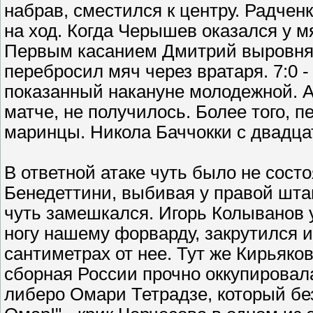
набрав, сместился к центру. Радчен
на ход. Когда Черышев оказался у м
Первым касанием Дмитрий выровнял 
перебросил мяч через вратаря. 7:0 -
показанный накануне молодежной. А в
матче, не получилось. Более того, п
маринцы. Никола Баччокки с двадца
В ответной атаке чуть было не сост
Бенедеттини, выбивая у правой шта
чуть замешкался. Игорь Колыванов 
ногу нашему форварду, закрутился и
сантиметрах от нее. Тут же Кирьяков
сборная России прочно оккупировал
либеро Омари Тетрадзе, который бе