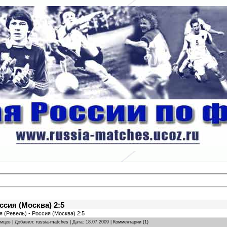
ссия (Москва) 2:5
я (Ревель) - Россия (Москва) 2:5
омцев | Добавил:
russia-matches
| Дата:
18.07.2009
|
Комментарии (1)