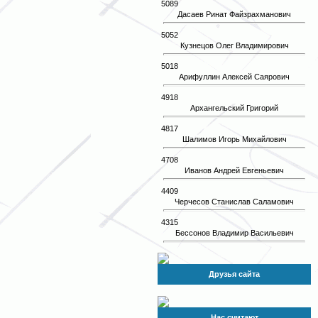
5089
Дасаев Ринат Файзрахманович
5052
Кузнецов Олег Владимирович
5018
Арифуллин Алексей Саярович
4918
Архангельский Григорий
4817
Шалимов Игорь Михайлович
4708
Иванов Андрей Евгеньевич
4409
Черчесов Станислав Саламович
4315
Бессонов Владимир Васильевич
Друзья сайта
Нас считают