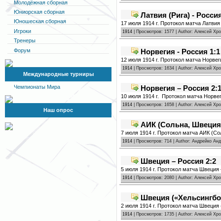
Молодёжная сборная
Юниорская сборная
Латвия (Рига) - Росси
Юношеская сборная
17 июля 1914 г. Протокол матча Латвия 
Игроки
1914
| Просмотров: 1577 | Author: Алексей Хр
Тренеры
Форум
Норвегия - Россия 1:1
12 июля 1914 г. Протокол матча Норвег
1914
| Просмотров: 1634 | Author: Алексей Хр
Международные турниры
Норвегия – Россия 2:
Чемпионаты Мира
10 июля 1914 г. Протокол матча Норвег
1914
| Просмотров: 1658 | Author: Алексей Хр
Наш опрос
АИК (Сольна, Швеция)
7 июля 1914 г. Протокол матча АИК (Со
1914
| Просмотров: 714 | Author: Андрейко Ан
Швеция – Россия 2:2
5 июля 1914 г. Протокол матча Швеция 
1914
| Просмотров: 2080 | Author: Алексей Хр
Швеция («Хельсингбор
2 июля 1914 г. Протокол матча Швеция
1914
| Просмотров: 1735 | Author: Алексей Хр