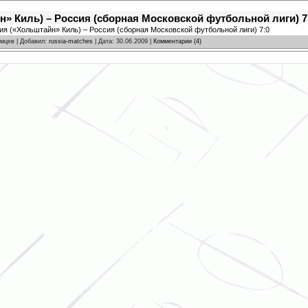
» Киль) – Россия (сборная Московской футбольной лиги) 7
ния («Хольштайн» Киль) – Россия (сборная Московской футбольной лиги) 7:0
омцев | Добавил:
russia-matches
| Дата:
30.06.2009
|
Комментарии (4)