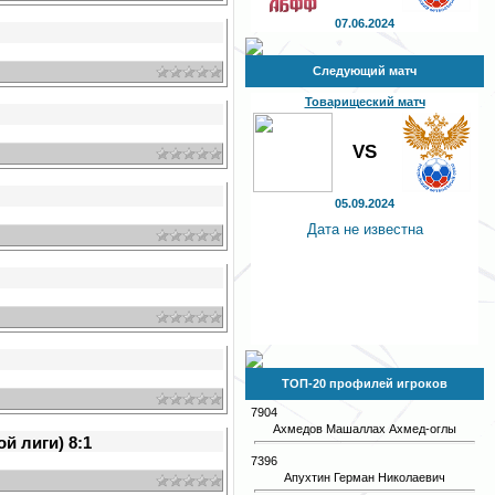
07.06.2024
Следующий матч
Товарищеский матч
VS
05.09.2024
Дата не известна
ТОП-20 профилей игроков
7904
Ахмедов Машаллах Ахмед-оглы
й лиги) 8:1
7396
Апухтин Герман Николаевич