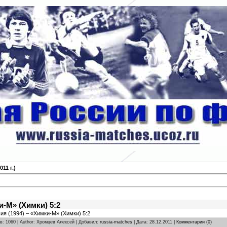
11 г.)
и-М» (Химки) 5:2
сия (1994) – «Химки-М» (Химки) 5:2
в: 1060 | Author: Хромцев Алексей | Добавил:
russia-matches
| Дата:
28.12.2011
|
Комментарии (0)