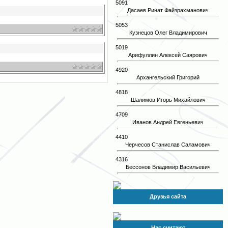
5091
Дасаев Ринат Файзрахманович
5053
Кузнецов Олег Владимирович
5019
Арифуллин Алексей Саярович
4920
Архангельский Григорий
4818
Шалимов Игорь Михайлович
4709
Иванов Андрей Евгеньевич
4410
Черчесов Станислав Саламович
4316
Бессонов Владимир Васильевич
Друзья сайта
Нас считают