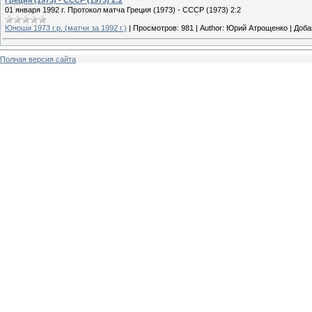
Греция (1973) - СССР (1973) 2:2
01 января 1992 г. Протокол матча Греция (1973) - СССР (1973) 2:2
Юноши 1973 г.р. (матчи за 1992 г.)
|
Просмотров:
981
|
Author:
Юрий Атрощенко
|
Доба
Полная версия сайта