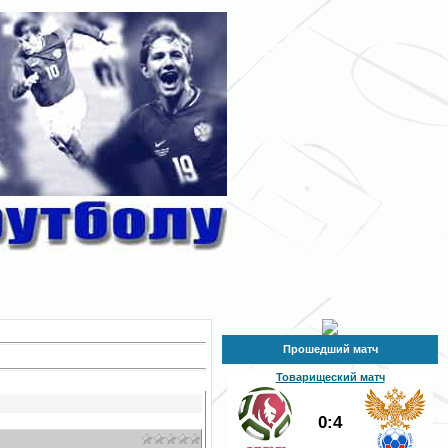
Прошедший матч
Товарищеский матч
0:4