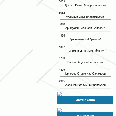
5089
Дасаев Ринат Файзрахманович
5052
Кузнецов Олег Владимирович
5018
Арифуллин Алексей Саярович
4918
Архангельский Григорий
4817
Шалимов Игорь Михайлович
4708
Иванов Андрей Евгеньевич
4409
Черчесов Станислав Саламович
4315
Бессонов Владимир Васильевич
Друзья сайта
Нас считают