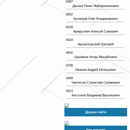
5087
Дасаев Ринат Файзрахманович
5052
Кузнецов Олег Владимирович
5018
Арифуллин Алексей Саярович
4918
Архангельский Григорий
4816
Шалимов Игорь Михайлович
4708
Иванов Андрей Евгеньевич
4409
Черчесов Станислав Саламович
4313
Бессонов Владимир Васильевич
Друзья сайта
Нас считают