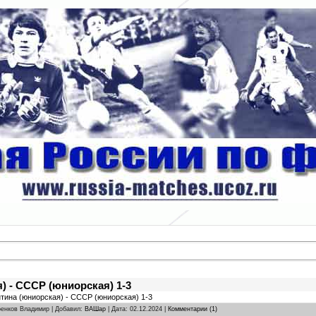
) - СССР (юниорская) 1-3
нтина (юниорская) - СССР (юниорская) 1-3
аренков Владимир | Добавил:
ВАШар
| Дата:
02.12.2024
|
Комментарии (1)