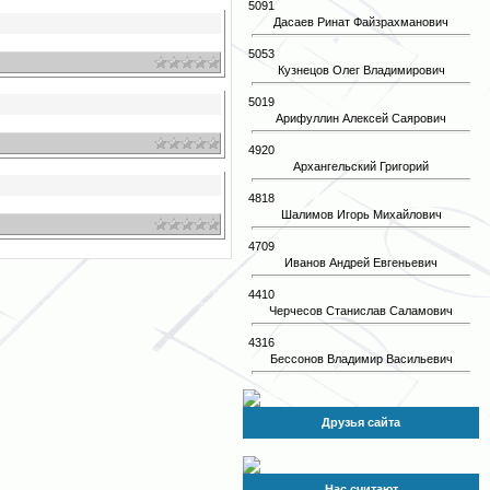
5091
Дасаев Ринат Файзрахманович
5053
Кузнецов Олег Владимирович
5019
Арифуллин Алексей Саярович
4920
Архангельский Григорий
4818
Шалимов Игорь Михайлович
4709
Иванов Андрей Евгеньевич
4410
Черчесов Станислав Саламович
4316
Бессонов Владимир Васильевич
Друзья сайта
Нас считают