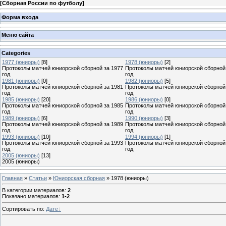
[
Сборная России по футболу
]
Форма входа
Меню сайта
Categories
1977 (юниоры)
[8]
1978 (юниоры)
[2]
Протоколы матчей юниорской сборной за 1977
Протоколы матчей юниорской сборной 
год
год
1981 (юниоры)
[0]
1982 (юниоры)
[5]
Протоколы матчей юниорской сборной за 1981
Протоколы матчей юниорской сборной 
год
год
1985 (юниоры)
[20]
1986 (юниоры)
[0]
Протоколы матчей юниорской сборной за 1985
Протоколы матчей юниорской сборной 
год
год
1989 (юниоры)
[6]
1990 (юниоры)
[3]
Протоколы матчей юниорской сборной за 1989
Протоколы матчей юниорской сборной 
год
год
1993 (юниоры)
[10]
1994 (юниоры)
[1]
Протоколы матчей юниорской сборной за 1993
Протоколы матчей юниорской сборной 
год
год
2005 (юниоры)
[13]
2005 (юниоры)
Главная
»
Статьи
»
Юниорская сборная
» 1978 (юниоры)
В категории материалов
:
2
Показано материалов
:
1-2
Сортировать по
:
Дате