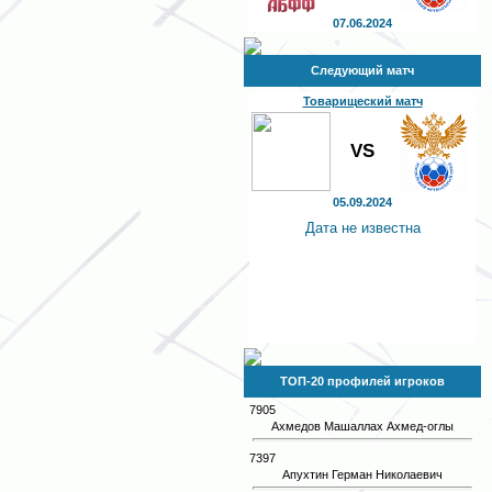
07.06.2024
Следующий матч
Товарищеский матч
VS
05.09.2024
Дата не известна
ТОП-20 профилей игроков
7905
Ахмедов Машаллах Ахмед-оглы
7397
Апухтин Герман Николаевич