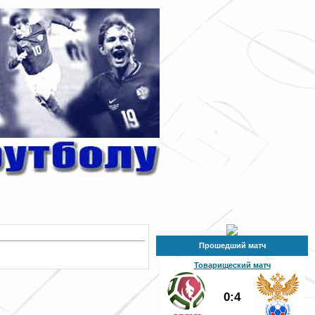
Прошедший матч
Товарищеский матч
0:4