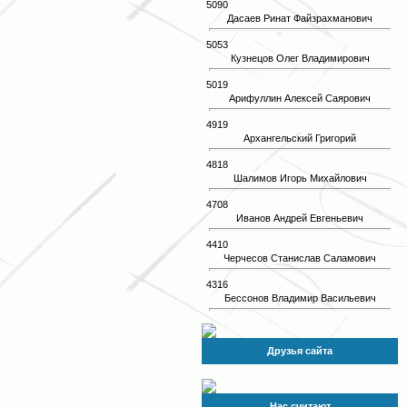
5090
Дасаев Ринат Файзрахманович
5053
Кузнецов Олег Владимирович
5019
Арифуллин Алексей Саярович
4919
Архангельский Григорий
4818
Шалимов Игорь Михайлович
4708
Иванов Андрей Евгеньевич
4410
Черчесов Станислав Саламович
4316
Бессонов Владимир Васильевич
Друзья сайта
Нас считают