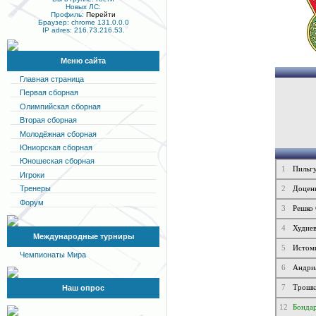
Новых ЛС:
Профиль:
Перейти
Браузер: chrome 131.0.0.0
IP adres: 216.73.216.53.
Меню сайта
Главная страница
Первая сборная
Олимпийская сборная
Вторая сборная
Молодёжная сборная
Юниорская сборная
Юношеская сборная
1
Пильг
Игроки
Тренеры
2
Доцен
Форум
3
Решко
4
Худиев
Международные турниры
5
Истом
Чемпионаты Мира
6
Андри
7
Трошк
Наш опрос
12
Бондар