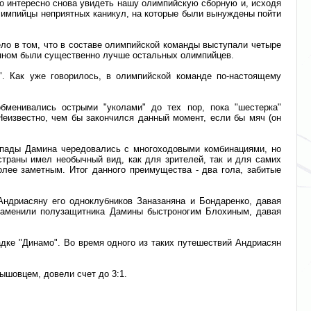
о интересно снова увидеть нашу олимпийскую сборную и, исходя
 олимпийцы неприятных каникул, на которые были вынуждены пойти
ло в том, что в составе олимпийской команды выступали четыре
асяном были существенно лучше остальных олимпийцев.
". Как уже говорилось, в олимпийской команде по-настоящему
бменивались острыми "уколами" до тех пор, пока "шестерка"
Неизвестно, чем бы закончился данный момент, если бы мяч (он
ыпады Дамина чередовались с многоходовыми комбинациями, но
страны имел необычный вид, как для зрителей, так и для самих
лее заметным. Итог данного преимущества - два гола, забитые
Андриасяну его одноклубников Заназаняна и Бондаренко, давая
 заменили полузащитника Дамины быстроногим Блохиным, давая
дке "Динамо". Во время одного из таких путешествий Андриасян
ышовцем, довели счет до 3:1.