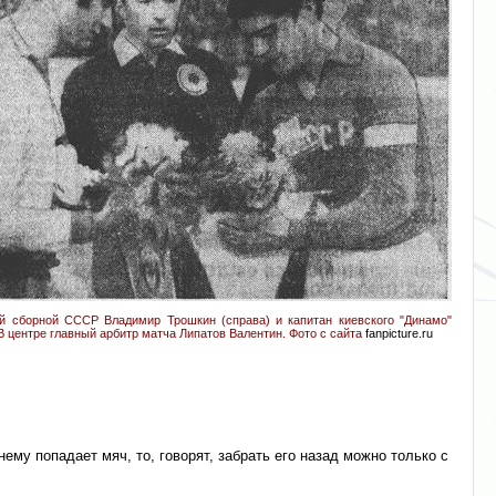
й сборной СССР Владимир Трошкин (справа) и капитан киевского "Динамо"
 центре главный арбитр матча Липатов Валентин. Фото с сайта
fanpicture.ru
ему попадает мяч, то, говорят, забрать его назад можно только с