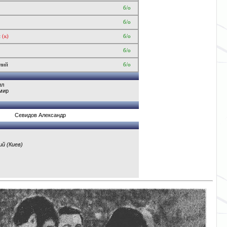
б/о
б/о
й
(к)
б/о
б/о
лий
б/о
ил
мир
Севидов Александр
й (Киев)