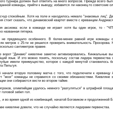
ого турнира должен был ответить на много вопросов. Прежде всего был
 данной команды, прийти к выводу, избавится ли наконец-то советские
счур спокойным. Хотя на поле и находилось немало "знакомых лиц". Де
ия стоит сказать, что динамовский квартет вместе с ереванцем Андри
я аксиома: если в команде не играет хотя бы один игрок, то - "ЧП
о названная пятерка.
о не предвещало особенного. В более-менее равной игре команды о
ян метров с 25-ти не решился проверить внимательность Прохорова. 
несколько сантиметров правее.
е ворот "Динамо" киевляне заметно активизировались. Кинжальные в
щий язык. И это можно понять, поскольку состав лидера первенства 
лубые имели преимущество, которое с каждой минутой становилось бо
та Пильгуя.
 начали вторую половину матча с того, что подключили к ереванцу 
ут "мозг" команды не справился со своими обязанностями. Киевляне
ации они собираются вести во втором тайме.
игроков, олимпийцам удалось немного "разгуляться" в штрафной площа
 головой забил гол.
 , и во время одной из комбинаций, начатой Боговиком и продолженной Б
ве киевляне довели, что не случайно являются лидерами первенства.