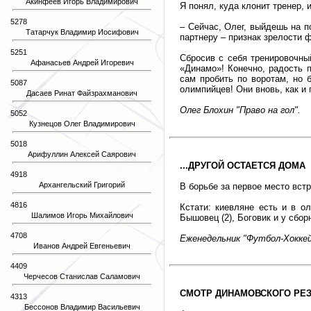
Акинфеев Игорь Владимирович
Я понял, куда клонит тренер,
5278
– Сейчас, Олег, выйдешь на п
Татарчук Владимир Иосифович
партнеру – признак зрелости 
5251
Сбросив с себя тренировочны
Афанасьев Андрей Игоревич
«Динамо»! Конечно, радость п
сам пробить по воротам, но 
5087
олимпийцев! Они вновь, как и
Дасаев Ринат Файзрахманович
Олег Блохин "Право на гол".
5052
Кузнецов Олег Владимирович
5018
Арифуллин Алексей Саярович
...ДРУГОЙ ОСТАЕТСЯ ДОМА
4918
Архангельский Григорий
В борьбе за первое место вст
4816
Кстати: киевляне есть и в о
Шалимов Игорь Михайлович
Бышовец (2), Боговик и у сбор
4708
Еженедельник "Футбол-Хоккей"
Иванов Андрей Евгеньевич
4409
Черчесов Станислав Саламович
СМОТР ДИНАМОВСКОГО РЕ
4313
Бессонов Владимир Васильевич