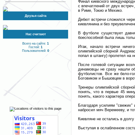
Финал киевского международн
с впечатлений от двух встреч
в Риме, Токио и Мехико.
Друзья сайта
Дебют встречи сложился чере
киевлянина и без преувеличен
В футболе существует давня
Нас считают
боеспособной была лишь тольк
Всего на сайте:
1
Итак, начало встречи ничег
Гостей:
1
олимпийской сборной Андриас
Пользователей:
0
попал в штангу) пролетел на 
После голевой ситуации возл
динамовцы не сразу нашли об
футболистов. Все же бело-го
Боговиком и Бышовцем в воро
Тренеры олимпийской сборной
понять, что в первые 45 мин
понять, какого характера опер
Благодаря усилиям "свежих" 
набросил мяч Веремееву, и тот
Киевляне не остались в долгу
Выступая в ослабленном соста