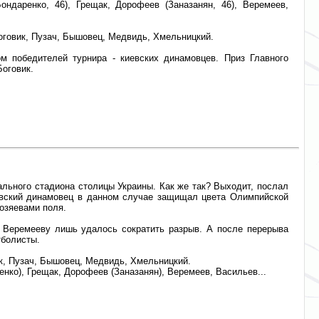
ндаренко, 46), Грещак, Дорофеев (Заназанян, 46), Веремеев,
Боговик, Пузач, Бышовец, Медвидь, Хмельницкий.
м победителей турнира - киевских динамовцев. Приз Главного
Боговик.
ального стадиона столицы Украины. Как же так? Выходит, послал
иевский динамовец в данном случае защищал цвета Олимпийской
озяевами поля.
о Веремееву лишь удалось сократить разрыв. А после перерыва
тболисты.
ик, Пузач, Бышовец, Медвидь, Хмельницкий.
нко), Грещак, Дорофеев (Заназанян), Веремеев, Васильев...