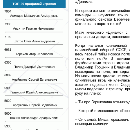
«Динамо».
ТОП-20 профилей игроков
В первом же матче олимпийце
7904
команды – неумение точно 
Ахмедов Машаллах Ахмед-оглы
финального свистка Веремее
матче гол в ворота гостей.
7396
Апухтин Герман Николаевич
Матч киевского «Динамо» с
проливным дождем, закончился
7192
Шатов Олег Александрович
Когда начался финальный 
олимпийской сборной СССР, я
6931
весь первый тайм искоса погл
Терехов Игорь Иванович
поле или нет?» В олимпи
6360
футболистами страны играли 
Полоз Дмитрий Дмитриевич
Владимир Трошкин и Владимир
вышедших на поле, пятнадцат
6089
Но матч носил далеко не семе
Алейников Сергей Евгеньевич
олимпийцев игра не клеилась
жестом подозвал меня. Сердц
5900
мигом подбежал к тренеру, пр
Газинский Юрий Александрович
руку на плечо:
5620
– Ты про Гершковича что-ниб
Горлукович Сергей Вадимович
– Который в московском «Торпе
5600
Шанин Александр Серафимович
– Он самый, Миша Гершкович, –
помощью милиции…
5335