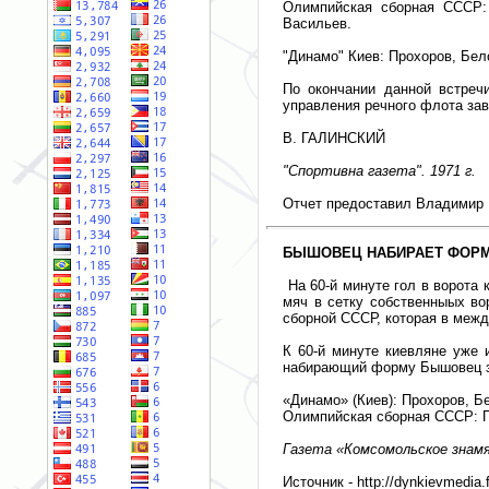
Олимпийская сборная СССР: 
Васильев.
"Динамо" Киев: Прохоров, Бел
По окончании данной встречи
управления речного флота зав
В. ГАЛИНСКИЙ
"Спортивна газета". 1971 г.
Отчет предоставил Владимир 
БЫШОВЕЦ НАБИРАЕТ ФОР
На 60-й минуте гол в ворота 
мяч в сетку собственныых во
сборной СССР, которая в меж
К 60-й минуте киевляне уже 
набирающий форму Бышовец за
«Динамо» (Киев): Прохоров, Б
Олимпийская сборная СССР: Пи
Газета «Комсомольское знамя»
Источник - http://dynkievmedia.