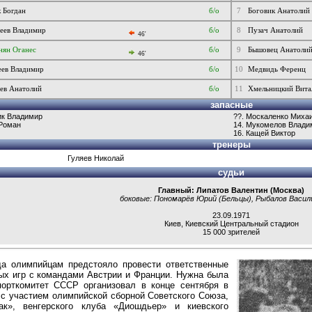
 Богдан
б/о
7
Боговик Анатолий
еев Владимир
б/о
8
Пузач Анатолий
46'
нян Оганес
б/о
9
Бышовец Анатоли
46'
еев Владимир
б/о
10
Медвидь Ференц
ев Анатолий
б/о
11
Хмельницкий Вита
запасные
ик Владимир
??. Москаленко Миха
 Роман
14. Мукомелов Влади
16. Кащей Виктор
тренеры
Гуляев Николай
судьи
Главный: Липатов Валентин (Москва)
боковые: Пономарёв Юрий (Бельцы), Рыбалов Васили
23.09.1971
Киев
,
Киевский Центральный стадион
15 000 зрителей
ода олимпийцам предстояло провести ответственные
ных игр с командами Австрии и Франции. Нужна была
порткомитет СССР организовал в конце сентября в
с участием олимпийской сборной Советского Союза,
ак», венгерского клуба «Диошдьер» и киевского