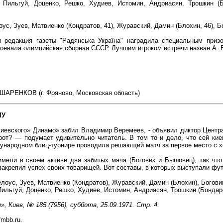
Пильгуй, Доценко, Решко, Худиев, Истомин, Андриасян, Трошкин (Бо
оус, Зуев, Матвиенко (Кондратов, 41), Журавский, Дамин (Блохин, 46), 
 редакция газеты "Радянська Україна" наградила специальным призо
оевала олимпийская сборная СССР. Лучшим игроком встречи назван А. 
ШАРЕНКОВ (г. Фряново, Московская область)
МУ
киевского» Динамо» забил Владимир Веремеев, - объявил диктор Центр
рот? — подумает удивительно читатель. В том то и дело, что сей к
дународном блиц-турнире проводила решающий матч за первое место с х
имели в своем активе два забитых мяча (Боговик и Бышовец), так чт
крепил успех своих товарищей. Вот составы, в которых выступали фу
елоус, Зуев, Матвиенко (Кондратов), Журавский, Дамин (Блохин), Богов
льгуй, Доценко, Решко, Худиев, Истомин, Андриасян, Трошкин (Бондаре
, Киев, № 185 (7956), суббота, 25.09.1971. Стр. 4.
fmbb.ru.