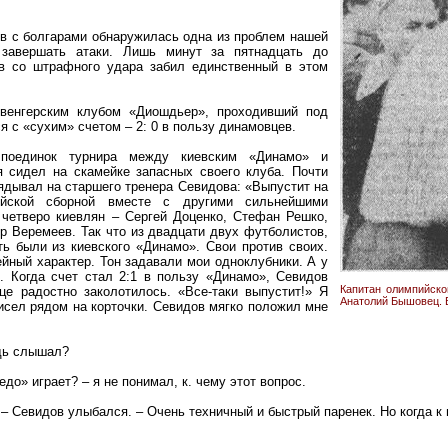
в с болгарами обнаружилась одна из проблем нашей
завершать атаки. Лишь минут за пятнадцать до
в со штрафного удара забил единственный в этом
 венгерским клубом «Диошдьер», проходивший под
 с «сухим» счетом – 2: 0 в пользу динамовцев.
поединок турнира между киевским «Динамо» и
 сидел на скамейке запасных своего клуба. Почти
ядывал на старшего тренера Севидова: «Выпустит на
йской сборной вместе с другими сильнейшими
четверо киевлян – Сергей Доценко, Стефан Решко,
 Веремеев. Так что из двадцати двух футболистов,
ь были из киевского «Динамо». Свои против своих.
йный характер. Тон задавали мои одноклубники. А у
. Когда счет стал 2:1 в пользу «Динамо», Севидов
Капитан олимпийско
е радостно заколотилось. «Все-таки выпустит!» Я
Анатолий Бышовец. В
исел рядом на корточки. Севидов мягко положил мне
удь слышал?
до» играет? – я не понимал, к. чему этот вопрос.
 Севидов улыбался. – Очень техничный и быстрый паренек. Но когда к н