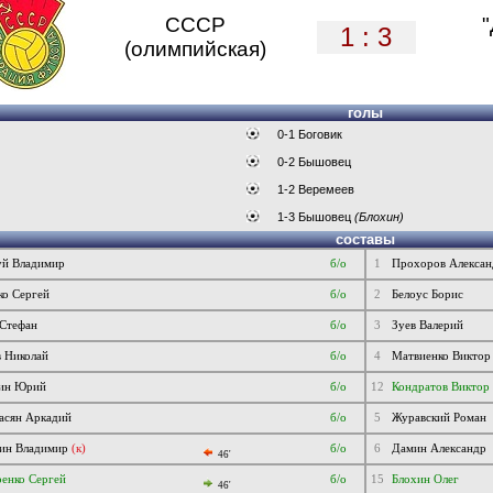
СССР
1 : 3
(олимпийская)
голы
0-1 Боговик
0-2 Бышовец
1-2 Веремеев
1-3 Бышовец
(Блохин)
составы
уй Владимир
б/о
1
Прохоров Алексан
ко Сергей
б/о
2
Белоус Борис
 Стефан
б/о
3
Зуев Валерий
 Николай
б/о
4
Матвиенко Виктор
ин Юрий
б/о
12
Кондратов Виктор
асян Аркадий
б/о
5
Журавский Роман
ин Владимир
(к)
б/о
6
Дамин Александр
46'
енко Сергей
б/о
15
Блохин Олег
46'