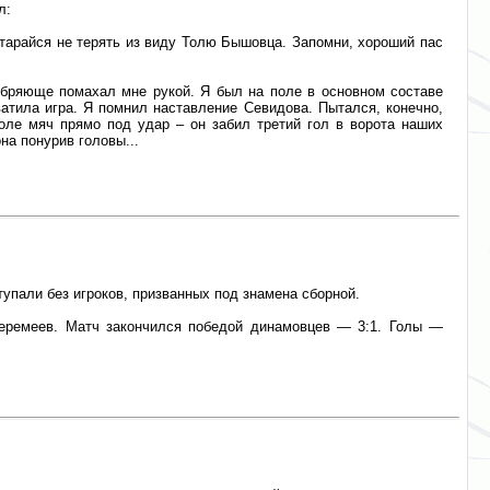
л:
старайся не терять из виду Толю Бышовца. Запомни, хороший пас
обряюще помахал мне рукой. Я был на поле в основном составе
ватила игра. Я помнил наставление Севидова. Пытался, конечно,
ле мяч прямо под удар – он забил третий гол в ворота наших
на понурив головы...
упали без игроков, призванных под знамена сборной.
Веремеев. Матч закончился победой динамовцев — 3:1. Голы —