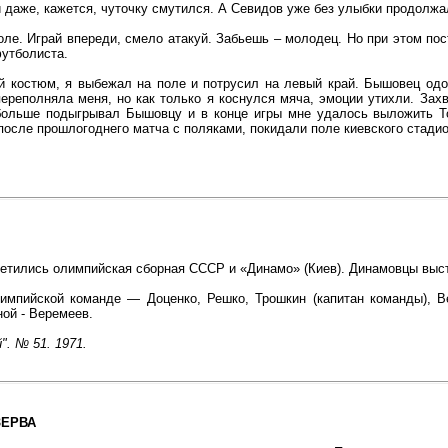
 и даже, кажется, чуточку смутился. А Севидов уже без улыбки продолжа
оле. Играй впереди, смело атакуй. Забьешь – молодец. Но при этом по
футболиста.
й костюм, я выбежал на поле и потрусил на левый край. Бышовец од
ереполняла меня, но как только я коснулся мяча, эмоции утихли. Зах
больше подыгрывал Бышовцу и в конце игры мне удалось выложить То
 после прошлогоднего матча с поляками, покидали поле киевского стадио
ретились олимпийская сборная СССР и «Динамо» (Киев). Динамовцы выст
лимпийской команде — Доценко, Решко, Трошкин (капитан команды), 
ной - Веремеев.
. № 51. 1971.
ЗЕРВА