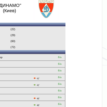
"ДИНАМО"
(Киев)
(22)
(29)
(60)
(72)
др
б/о
б/о
б/о
б/о
41'
б/о
41'
б/о
б/о
46'
б/о
46'