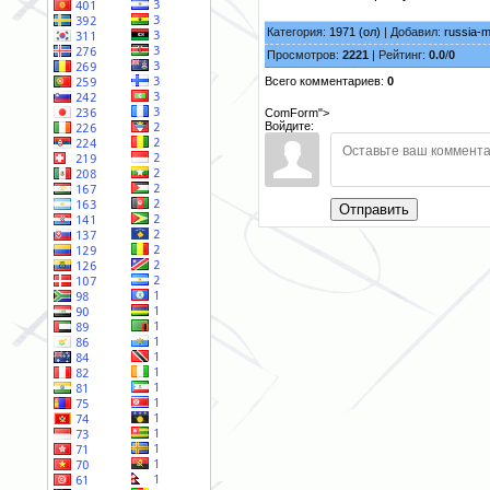
Категория:
1971 (ол)
| Добавил:
russia-
Просмотров:
2221
| Рейтинг:
0.0
/
0
Всего комментариев:
0
ComForm">
Войдите:
Отправить