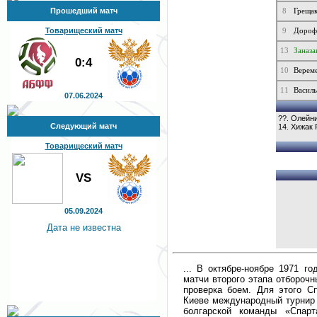
Прошедший матч
8
Грещак
Товарищеский матч
9
Дороф
13
Заназа
0:4
10
Верем
11
Василь
07.06.2024
??. Олейн
Следующий матч
14. Хижак
Товарищеский матч
VS
05.09.2024
Дата не известна
... В октябре-ноябре 1971 г
матчи второго этапа отбороч
проверка боем. Для этого С
Киеве международный турнир 
болгарской команды «Спарт