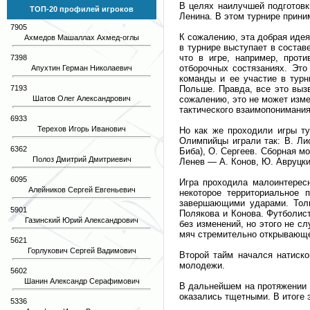
В целях наилучшей подготовк
ТОП-20 профилей игроков
Ленина. В этом турнире прини
7905
К сожалению, эта добрая идея
Ахмедов Машаллах Ахмед-оглы
в турнире выступает в состав
что в игре, например, прот
7398
отборочных состязаниях. Это
Апухтин Герман Николаевич
команды и ее участие в турн
7193
Польше. Правда, все это выз
Шатов Олег Александрович
сожалению, это не может изме
тактического взаимопонимания
6933
Терехов Игорь Иванович
Но как же проходили игры т
Олимпийцы играли так: В. Ли
6362
Биба), О. Сергеев. Сборная м
Полоз Дмитрий Дмитриевич
Ленев — А. Конов, Ю. Авруцкий
6095
Игра проходила малоинтерес
Алейников Сергей Евгеньевич
некоторое территориальное
завершающими ударами. Толь
5901
Полякова и Конова. Футболист
Газинский Юрий Александрович
без изменений, но этого не с
мяч стремительно открывающем
5621
Горлукович Сергей Вадимович
Второй тайм начался натиско
молодежи.
5602
Шанин Александр Серафимович
В дальнейшем на протяжении 
оказались тщетными. В итоге 
5336