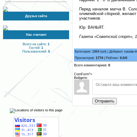
Перед началом матча В. Соло
олимпийской сборной, желают 
Друзья сайта
участников.
Юр. ВАНЬЯТ.
Нас считают
Газета «Советский спорт», 16
Всего на сайте:
1
Гостей:
1
Категория:
1964 (ол)
| Добавил:
russia-
Пользователей:
0
Просмотров:
1774
| Рейтинг:
0.0
/
0
Всего комментариев:
0
ComForm">
Войдите:
Отправить