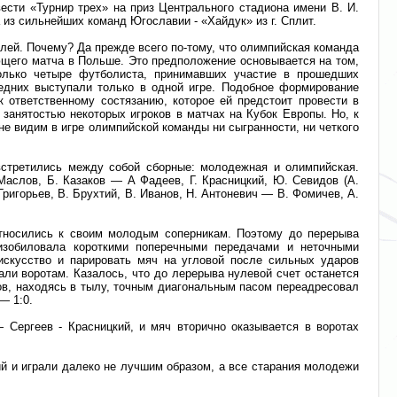
ти «Турнир трех» на приз Центрального стадиона имени В. И.
из сильнейших команд Югославии - «Хайдук» из г. Сплит.
лей. Почему? Да прежде всего по-тому, что олимпийская команда
ающего матча в Польше. Это предположение основывается на том,
олько четыре футболиста, принимавших участие в прошедших
едних выступали только в одной игре. Подобное формирование
 ответственному состязанию, которое ей предстоит провести в
занятостью некоторых игроков в матчах на Кубок Европы. Но, к
не видим в игре олимпийской команды ни сыгранности, ни четкого
встретились между собой сборные: молодежная и олимпийская.
Маслов, Б. Казаков — А Фадеев, Г. Красницкий, Ю. Севидов (А.
ригорьев, В. Брухтий, В. Иванов, Н. Антоневич — В. Фомичев, А.
относились к своим молодым соперникам. Поэтому до перерыва
изобиловала короткими поперечными передачами и неточными
скусство и парировать мяч на угловой после сильных ударов
али воротам. Казалось, что до лерерыва нулевой счет останется
ков, находясь в тылу, точным диагональным пасом переадресовал
— 1:0.
 Сергеев - Красницкий, и мяч вторично оказывается в воротах
й и играли далеко не лучшим образом, а все старания молодежи