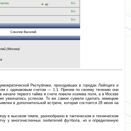
тантин
б/о
46'
б/о
б/о
Соколов Василий
лай (Москва)
на
мократической Республики, проходивших в городах Лейпциге и
атом с одинаковым счетом — 1:1. Причем по своему течению они
в начале первого тайма в счете повели хозяева поля, а в Москве
ия увенчались успехом. То же самое сумели сделать немецкие
ыявлен в дополнительной встрече, которая состоится 28 июня на
гру в высоком темпе, разнообразно в тактическом и техническом
атчу у многочисленных любителей футбола, но и определенную