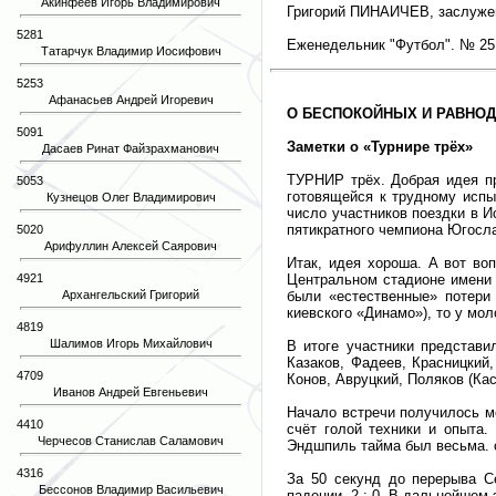
Акинфеев Игорь Владимирович
Григорий ПИНАИЧЕВ, заслуже
5281
Еженедельник "Футбол". № 25.
Татарчук Владимир Иосифович
5253
Афанасьев Андрей Игоревич
О БЕСПОКОЙНЫХ И РАВНО
5091
Заметки о «Турнире трёх»
Дасаев Ринат Файзрахманович
ТУРНИР трёх. Добрая идея п
5053
готовящейся к трудному испы
Кузнецов Олег Владимирович
число участников поездки в И
пятикратного чемпиона Югосл
5020
Арифуллин Алексей Саярович
Итак, идея хороша. А вот во
4921
Центральном стадионе имени 
Архангельский Григорий
были «естественные» потери
киевского «Динамо»), то у мо
4819
Шалимов Игорь Михайлович
В итоге участники представи
Казаков, Фадеев, Красницкий
4709
Конов, Авруцкий, Поляков (Ка
Иванов Андрей Евгеньевич
Начало встречи получилось м
4410
счёт голой техники и опыта.
Черчесов Станислав Саламович
Эндшпиль тайма был весьма. 
4316
За 50 секунд до перерыва С
Бессонов Владимир Васильевич
падении. 2 : 0. В дальнейшем