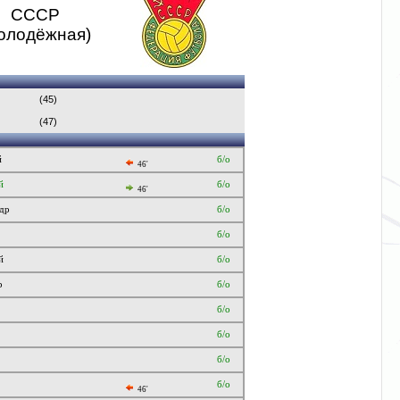
СССР
олодёжная)
(45)
(47)
й
б/о
46'
й
б/о
46'
ндр
б/о
б/о
й
б/о
р
б/о
б/о
б/о
б/о
б/о
46'