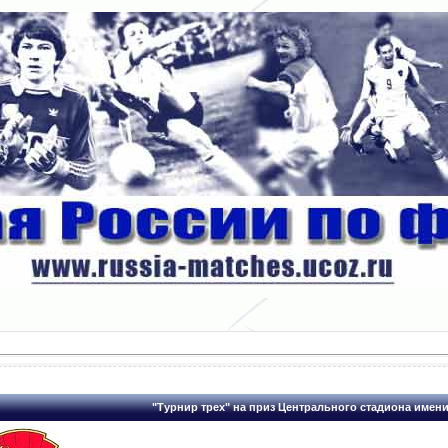
"Турнир трех" на приз Центрального стадиона имени