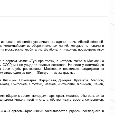
 испытать обновлённую линию нападения олимпийской сборной,
х «олимпийцев» из оборонительных линий, которые не попали в
тча московским любителям футбола, и. наконец, посмотреть игру
: в первом матче «Турнира трёх», в котором вчера в Москве на
ы СССР, мы не увидели полных составов. Но если у олимпийцев
а свои клубы ростовчанин Матвеев и несколько кандидатов из
чем лишь один из них — Житкус — из-за травмы.
я Лисицын. Пономарёв, Хурцилава, Дикарев, Крутиков, Маслов,
ков), Григорьев, Брухтий, Иванов, Антонович, Фомичёв, Ленёв,
импийцев» к своим молодым партнерам, желание обыграть их за
владела инициативой и стала обстреливать ворота соперников.
Биба—Сергеев—Красницкий заканчивается ударом последнего в