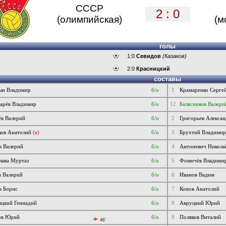
СССР
2 : 0
(олимпийская)
(м
голы
1:0
Севидов
(Казаков)
2:0
Красницкий
составы
ын Владимир
б/о
1
Крамаренко Серге
арёв Владимир
б/о
12
Балясников Валери
ёв Валерий
б/о
2
Григорьев Алекса
ков Анатолий
(к)
б/о
3
Брухтий Владимир
в Валерий
б/о
4
Антоневич Никола
лава Муртаз
б/о
5
Фомичёв Владими
в Валерий
б/о
6
Иванов Вадим
в Борис
б/о
7
Конов Анатолий
ицкий Геннадий
б/о
8
Авруцкий Юрий
ов Юрий
б/о
9
Поляков Виталий
46'