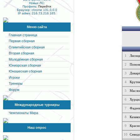
Новых ЛС:
Профиль:
Перейти
Браузер: chrome 131.0.0.0
IP adres: 216.73.216.165.
Меню сайта
Главная страница
Первая сборная
Олимпийская сборная
Вторая сборная
1
Лисиц
Молодёжная сборная
2
Поном
Юниорская сборная
Юношеская сборная
3
Дикар
Игроки
4
Крути
Тренеры
Форум
5
Масло
6
Хурци
Международные турниры
7
Фадее
Чемпионаты Мира
8
Казако
9
Красн
Наш опрос
10
Севид