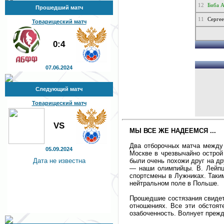
12
Биба 
Прошедший матч
11
Сергее
Товарищеский матч
0:4
07.06.2024
Следующий матч
Товарищеский матч
VS
МЫ ВСЕ ЖЕ НАДЕЕМСЯ ...
Два отборочных матча между 
05.09.2024
Москве в чрезвычайно острой
Дата не известна
были очень похожи друг на др
— наши олимпийцы. В. Лейпци
спортсмены в Лужниках. Таким
нейтральном поле в Польше.
Прошедшие состязания свидете
отношениях. Все эти обстоя
озабоченность. Волнует прежд