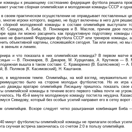
и команды к решающему состязанию федерация футбола решила провес
мают участие сборная олимпийская и молодежная команды СССР и одна 
 в своем практическом осуществлении не оправдывает поставленных це
е, многие игроки которого, видимо, не будут включены в него для реш
ив сборной молодежной команды в составе олимпийцев выступали т
 Ю. Севидов, А. Биба, В. Пономарев и В. Маслов, причем двое посл
ире едва ли можно расценить как продуктивную подготовку команды к
вано не фантазией Федерации футбола СССР или тренеров команды, а 
нить объективной картины, сложившейся сегодня. Так или иначе, но мы 
 в звеньях и линиях.
урнира и что показала в них олимпийская команда? В первом матче 
сицын — В. Пономарев, В. Дикарев, М. Хурцилава, А. Крутиков — В. 
олодежная вышла в таком составе: С. Крамаренко (В. Балясников) — А. Г
, В. Поляков (К. Касимовский), Н. Каштанов.
но, в медленном темпе. Олимпийцы, на мой взгляд, неуважительно 
 преимущество было на стороне молодых футболистов. Но их игра 
ко дважды вратарю олимпийцев Лисицыну пришлось показать свое и
ы олимпийской команды в течение всего первого тайма почти не угрож
лучилось. На 45-й минуте молодежную команду постигла неудача. Каза
уся Севидову, который без особых усилий направил его в сетку ворот 
м олимпийцев. Вскоре следует четко разыгранная комбинация Биба —
40 минут футболисты олимпийской команды не прилагали особых усили
эта скучная встреча закончилась со счетом 2:0 в пользу олимпийцев.