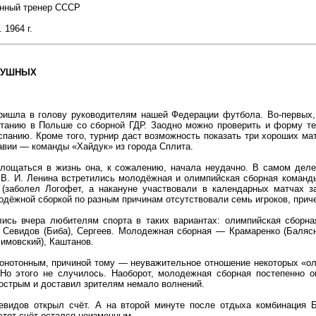
нный тренер СССР
 1964 г.
ДУШНЫХ
ришла в голову руководителям нашей Федерации футбола. Во-первых,
танию в Польше со сборной ГДР. Заодно можно проверить и форму те
спанию. Кроме того, турнир даст возможность показать три хороших ма
авии — команды «Хайдук» из города Сплита.
площаться в жизнь она, к сожалению, начала неудачно. В самом деле
В. И. Ленина встретились молодёжная и олимпийская сборная команд
 (заболел Логофет, а накануне участвовали в календарных матчах з
лодёжной сборкой по разным причинам отсутствовали семь игроков, при
лись вчера любителям спорта в таких вариантах: олимпийская сборна
, Севидов (Биба), Сергеев. Молодежная сборная — Крамаренко (Балясни
симовский), Каштанов.
онотонным, причиной тому — неуважительное отношение некоторых «ол
 Но этого не случилось. Наоборот, молодежная сборная постепенно о
острым и доставил зрителям немало волнений.
евидов открыл счёт. А на второй минуте после отдыха комбинация 
 этот счёт остался неизменным.