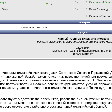
Андрей
б/о
13
Касимовский Конс
46'
в Олег
б/о
10
Ленёв Александр
11
Каштанов Николай
тренеры
Соловьёв Вячеслав
судьи
Главный: Осипов Владимир (Москва)
боковые: Бабушкин Владимир (Москва), Болотников Нико
15.06.1964
Москва, Центральный стадион имени В. Лени
15 000 зрителей
сборными олимпийскими командами Советского Союза и Германской Де
 и напряженной борьбе, закончились, как известно, ничейным результ
уга. Хозяева поля оказались взаимно «негостеприимными». В Лейпциге 
ге настойчивость и желание советских футболистов уйти от поражен
 образом, участник финального олимпийского турнира в Токио будет в
льствуют о достоинстве соперников, равенстве сил, об умении вести и
тельства вызывают не только повышенный интерес к предстоящему м
е всего отсутствие стабильного состава нашей олимпийской сборной.