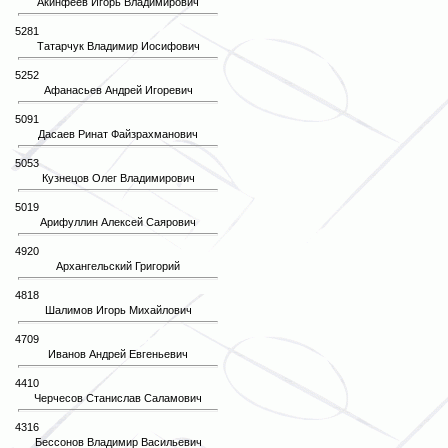
Акинфеев Игорь Владимирович
5281
Татарчук Владимир Иосифович
5252
Афанасьев Андрей Игоревич
5091
Дасаев Ринат Файзрахманович
5053
Кузнецов Олег Владимирович
5019
Арифуллин Алексей Саярович
4920
Архангельский Григорий
4818
Шалимов Игорь Михайлович
4709
Иванов Андрей Евгеньевич
4410
Черчесов Станислав Саламович
4316
Бессонов Владимир Васильевич