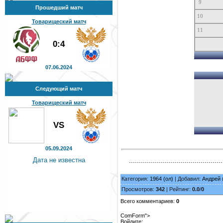
9
Прошедший матч
10
Товарищеский матч
11
0:4
07.06.2024
Следующий матч
Товарищеский матч
VS
05.09.2024
Дата не известна
...............................................
Категория:
1964 (ол)
| Добавил:
Андрей
Просмотров:
342
| Рейтинг:
0.0
/
0
Всего комментариев:
0
ComForm">
Войдите: