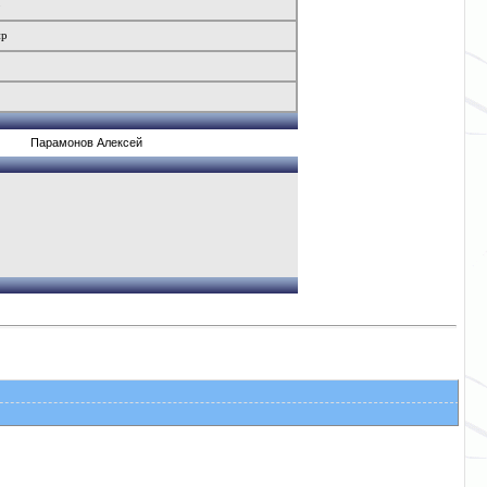
р
ир
Парамонов Алексей