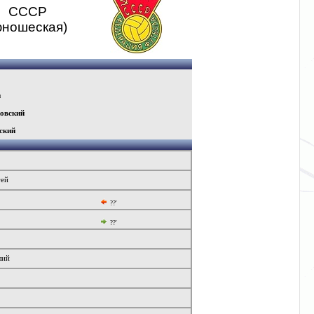
СССР
юношеская)
н
овский
ский
гей
??'
??'
лий