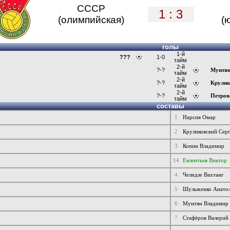
СССР
1 : 3
(олимпийская)
(
голы
1-й
???
1-0
тайм
2-й
?-?
Мунтя
тайм
2-й
?-?
Крулик
тайм
2-й
?-?
Петров
тайм
составы
1
Нарсия Омар
2
Круликовский Сер
3
Копин Владимир
14
Евлентьев Виктор
4
Челидзе Вахтанг
5
Шульженко Анато
6
Мунтян Владимир
7
Стафёров Валерий