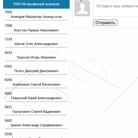
ТОП-20 профилей игроков
7905
Ахмедов Машаллах Ахмед-оглы
Отправить
7398
Апухтин Герман Николаевич
7193
Шатов Олег Александрович
6933
Терехов Игорь Иванович
6362
Полоз Дмитрий Дмитриевич
6095
Алейников Сергей Евгеньевич
5901
Газинский Юрий Александрович
5621
Горлукович Сергей Вадимович
5602
Шанин Александр Серафимович
5336