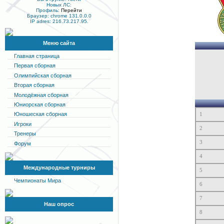
Новых ЛС:
Профиль:
Перейти
Браузер: chrome 131.0.0.0
IP adres: 216.73.217.95.
Меню сайта
Главная страница
Первая сборная
Олимпийская сборная
Вторая сборная
Молодёжная сборная
Юниорская сборная
Юношеская сборная
1
Игроки
2
Тренеры
3
Форум
4
Международные турниры
5
Чемпионаты Мира
6
7
Наш опрос
8