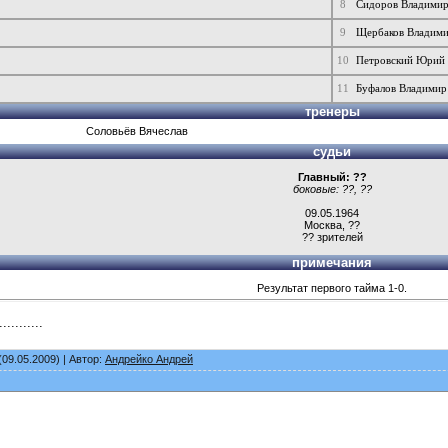
8
Сидоров Владими
9
Щербаков Владим
10
Петровский Юрий
11
Буфалов Владимир
тренеры
Соловьёв Вячеслав
судьи
Главный: ??
боковые: ??, ??
09.05.1964
Москва, ??
?? зрителей
примечания
Результат первого тайма 1-0.
...........
(09.05.2009) | Автор:
Андрейко Андрей