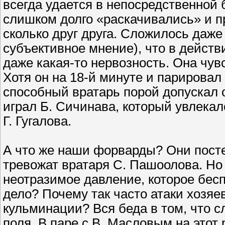
всегда удается в непосредственной
слишком долго «раскачивались» и п
сколько друг друга. Сложилось даже
субъективное мнение), что в дейст
даже какая-то нервозность. Она чув
Хотя он на 18-й минуте и парировал 
способный вратарь порой допускал 
играл Б. Сичинава, который увлекал
Г. Гугалова.
А что же наши форварды? Они пост
тревожат вратаря С. Пашоолова. Но м
неотразимое давление, которое бесп
дело? Почему так часто атаки хозяев
кульминации? Вся беда в том, что 
поля. В паре с В. Масловым на этот