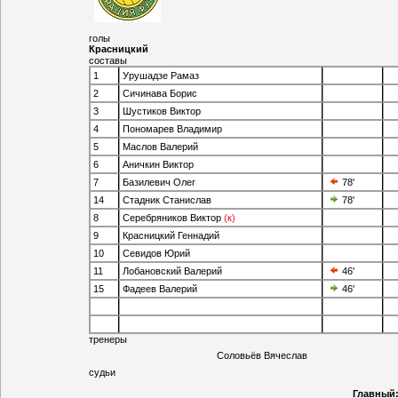
голы
Красницкий
составы
1
Урушадзе Рамаз
2
Сичинава Борис
3
Шустиков Виктор
4
Пономарев Владимир
5
Маслов Валерий
6
Аничкин Виктор
7
Базилевич Олег
78'
14
Стадник Станислав
78'
8
Серебряников Виктор
(к)
9
Красницкий Геннадий
10
Севидов Юрий
11
Лобановский Валерий
46'
15
Фадеев Валерий
46'
тренеры
Соловьёв Вячеслав
судьи
Главный