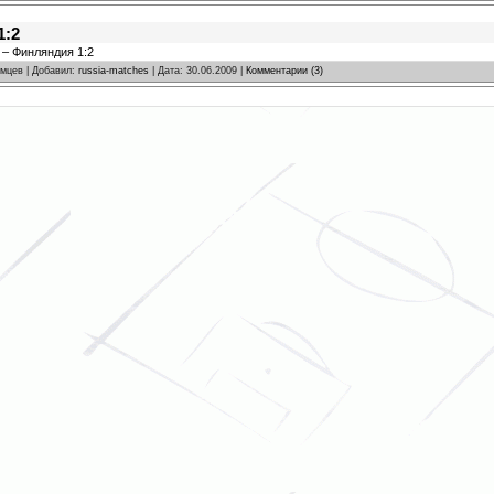
1:2
 – Финляндия 1:2
омцев | Добавил:
russia-matches
| Дата:
30.06.2009
|
Комментарии (3)