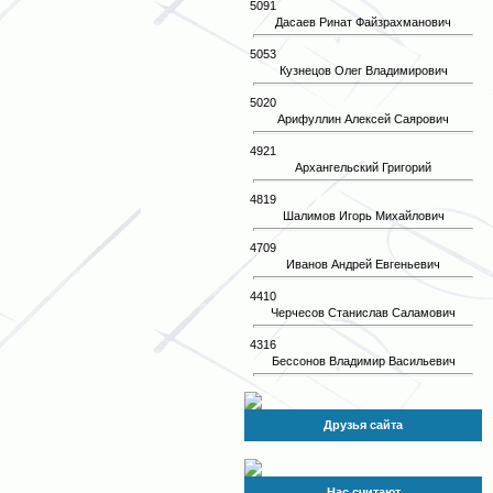
5091
Дасаев Ринат Файзрахманович
5053
Кузнецов Олег Владимирович
5020
Арифуллин Алексей Саярович
4921
Архангельский Григорий
4819
Шалимов Игорь Михайлович
4709
Иванов Андрей Евгеньевич
4410
Черчесов Станислав Саламович
4316
Бессонов Владимир Васильевич
Друзья сайта
Нас считают