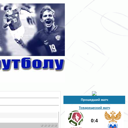
Прошедший матч
Товарищеский матч
0:4