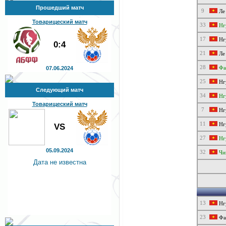
Прошедший матч
9
Ле
Товарищеский матч
33
Нгу
17
Нгу
0:4
21
Ле 
28
Фа
07.06.2024
25
Нг
Следующий матч
34
Нг
Товарищеский матч
7
Нг
11
Нг
VS
27
Нг
05.09.2024
32
Чи
Дата не известна
13
Нг
23
Фа