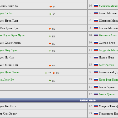
16
 Динь Лонг Ву
Умников Миха
4'
5
ен Зя Бао
Рядно Михаил
4'
6
ен Нгок Тьен
Щетинин Мих
8
Ван Куанг Зует
Кисляк Матвей
65'
18
м Нгуен Куок Чунг
Колтаков Алек
65'
10
уен Хоанг Кхань
Смелов Егор
65'
14
уен Хыу Туан
Бардачёв Матв
65'
7
уен Ле Фат
Ишков Илья
15
уен Минь Там
Барт Руслан
17'
9
уен Данг Зыонг
Радиковский Д
17'
65'
19
нь Лонг Ву
Дорофеев Конс
65'
11
Раков Вадим
17
Боков Денис
запасные
12
уен Бао Нгок
Митров Тимоф
23
м Хюи Хоанг
Тихомиров Ил