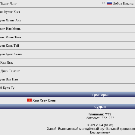
13
Тханг Лонг
Лобов Никита
ь Куанг Кьет
уен Хоанг Ань
онг Няк Минь
анг Минь Тьен
уен Кань Тай
уен Куок Кхань
 Кха Дык
 Динь Тхыонг
уен Ван Нам
й Куок Ту
тренеры
Хыа Хьен Винь
судьи
Главный:
???
боковые:
???
,
???
06.09.2024
(18 : 00)
Ханой
.
Вьетнамский молодёжный футбольный трениров
Без зрителей