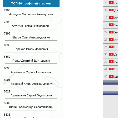
4
Ле 
ТОП-20 профилей игроков
8
7905
Дин
Ахмедов Машаллах Ахмед-оглы
10
Нг
7398
19
Чы
Апухтин Герман Николаевич
22
Хо
7193
Шатов Олег Александрович
23
Нг
6933
24
Нг
Терехов Игорь Иванович
35
Ле
6362
Полоз Дмитрий Дмитриевич
37
Ви
6095
41
Нг
Алейников Сергей Евгеньевич
43
Ма
5901
Газинский Юрий Александрович
5621
Горлукович Сергей Вадимович
5602
Шанин Александр Серафимович
5336