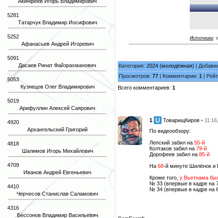
Акинфеев Игорь Владимирович
5281
Татарчук Владимир Иосифович
5252
Источники
:
Афанасьев Андрей Игоревич
5091
Дасаев Ринат Файзрахманович
Категория:
2024 (молодёжная)
| Добави
Просмотров:
77
| Комментарии:
1
| Рейт
5053
Кузнецов Олег Владимирович
Всего комментариев:
1
5019
Арифуллин Алексей Саярович
1
ТоварищКиров
• 11:16
4920
Архангельский Григорий
По видеообзору:
Лепский забил на
55-й
4818
Колтаков забил на
79-й
Шалимов Игорь Михайлович
Дорофеев забил на
85-й
4709
На
68
-й минуте Шилёнок и 
Иванов Андрей Евгеньевич
Кроме того,
у Вьетнама бы
№ 33 (впервые в кадре на 
4410
№ 34 (впервые в кадре на 
Черчесов Станислав Саламович
4316
Бессонов Владимир Васильевич