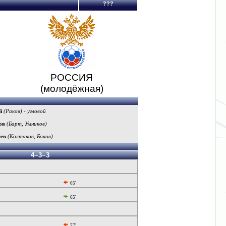
???
РОССИЯ
(молодёжная)
й
(Раков) - угловой
ов
(Барт, Умников)
ев
(Колтаков, Боков)
4−3−3
65'
65'
77'