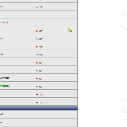
ил
77'
аил
(к)
60'
сей
60'
77'
ей
77'
65'
65'
митрий
60'
тантин
60'
77'
77'
ей
ья