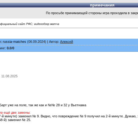
примечания
По просьбе принимающей стороны игра проходила в зак
официальный сайт РФС
; видеообзор матча
л:
russia-matches
(06.09.2024) | Автор:
Алексей
инг:
0.0
/
0
, 11.08.2025
Барт уже на поле, так же как и №№ 28 и 32 у Вьетнама
ло ещё две замены:
7-й минуте) заменил № 9. Видно, что повреждение № 9 получил на 2-й минуте. Думаю, 
68-й) заменил № 25.