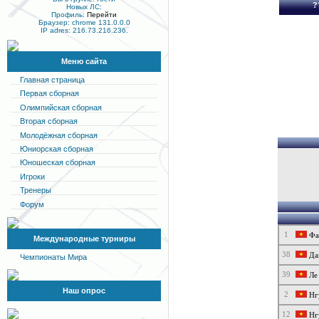
?
Новых ЛС:
Профиль:
Перейти
Браузер: chrome 131.0.0.0
IP adres: 216.73.216.236.
Меню сайта
Главная страница
Первая сборная
Олимпийская сборная
Вторая сборная
Молодёжная сборная
Юниорская сборная
Юношеская сборная
Игроки
Тренеры
Форум
1
Фа
Международные турниры
38
Дан
Чемпионаты Мира
39
Ле 
Наш опрос
2
Нг
12
Нг