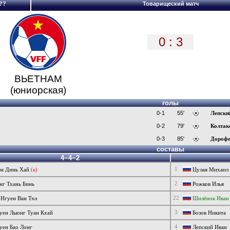
??
Товарищеский матч
0 : 3
ВЬЕТНАМ
(юниорская)
голы
0-1
55'
Лепски
0-2
79'
Колтак
0-3
85'
Дорофе
составы
4−4−2
1
м Динь Хай
(к)
Цулая Михаил
2
г Тхань Бинь
Рожков Илья
22
Нгуен Ван Тхо
Шилёнок Иван
3
уен Лыонг Туан Кхай
Бозов Никита
4
уен Бао Лонг
Лепский Иван