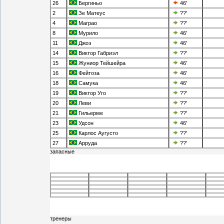
26
Бергиньо
46'
2
Зе Матеус
??'
4
Маграо
??'
8
Мурило
46'
11
Джоэ
46'
14
Виктор Габриэл
??'
15
Жуниор Тейшейра
46'
16
Фейтоза
46'
18
Самука
46'
19
Виктор Уго
??'
20
Леви
??'
21
Гильерме
??'
23
Удсон
46'
25
Карлос Аугусто
??'
27
Арруда
??'
запасные
тренеры