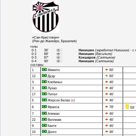
«Сан-Кристован»
(Рио-де-Жанейро, Бразилия)
голы
0-1
36'
Никишин
(заработал Никишин) - с
0-2
68'
Никишин
(Васильев)
0-3
87'
Кокшаров
(Салтыков)
0-4
90'
Никишин
(Салтыков)
составы
1
Мимито
80'
12
Дуду
80'
3
Клебиньо
46'
3
Лукао
46'
17
Пител
46'
5
Жерсон Белао
(к)
46'
6
Франса
78'
59'
7
Алемао
46'
22
Виллиам
46'
9
Канте
46'
10
Донго
46'