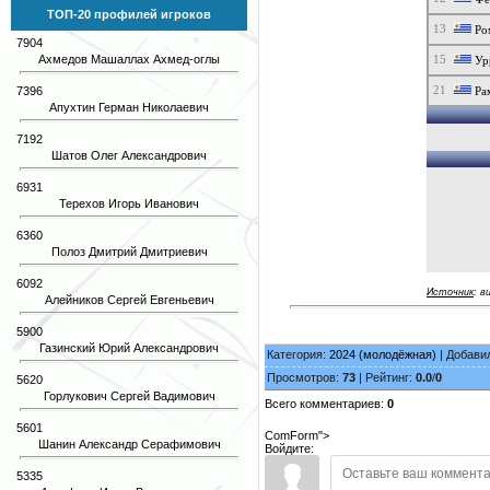
ТОП-20 профилей игроков
13
Ро
7904
Ахмедов Машаллах Ахмед-оглы
15
Ур
21
7396
Ра
Апухтин Герман Николаевич
7192
Шатов Олег Александрович
6931
Терехов Игорь Иванович
6360
Полоз Дмитрий Дмитриевич
6092
Источник
: в
Алейников Сергей Евгеньевич
5900
Газинский Юрий Александрович
Категория:
2024 (молодёжная)
| Добави
Просмотров:
73
| Рейтинг:
0.0
/
0
5620
Горлукович Сергей Вадимович
Всего комментариев:
0
5601
ComForm">
Шанин Александр Серафимович
Войдите:
5335