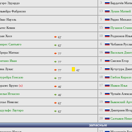
3
уэро Эдуардо
Бардачёв Матв
13
львейра Фабрисио
Лукин Матвей
5
вас Науэль
Рядно Михаил
15
тес Кевин
Пузанов Стани
10
ран Хосе
Родионов Илья
62'
6
ирес Сантьяго
Чобанов Русл
62'
16
брера Матиас
Васильев Дмит
77'
8
нтано Иван
Смелов Егор
77'
7
на Лукас
Кучугура Дми
77'
42'
18
урейра Гонсало
Глебов Кирилл
77'
17
ралес Бруно
(к)
Ишков Илья
46'
9
елья Игнасио
Чупаёв Алекса
46'
19
рхьо Николас
Быковский Арт
62'
11
ндульфо Лаутаро
Дмитриев Иго
62'
20
Салтыков Ники
запасные
12
рнандес Науэль
Москвичёв Бог