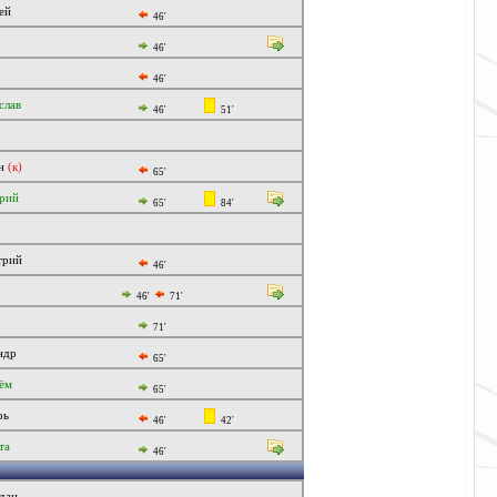
ей
46'
46'
46'
слав
46'
51'
ан
(к)
65'
рий
65'
84'
трий
46'
46'
71'
71'
ндр
65'
ём
65'
рь
46'
42'
та
46'
дан