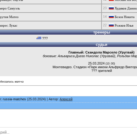
23
меро Самуэль
Худяков Дании
14
рутия Матео
Бозов Никита
22
мирес Лукас
Рожков Илья
тренеры
???
судьи
Главный: Скандола Марсело (Уругвай)
боковые:
Альвариса Диего Николас (Уругвай)
,
Рольдан Мар
25.03.2024
(10 : 00)
Монтевидео
.
Стадион «Парк имени Альфредо Виктор
??? зрителей
идеозапись матча
л:
russia-matches
(25.03.2024) | Автор:
Алексей