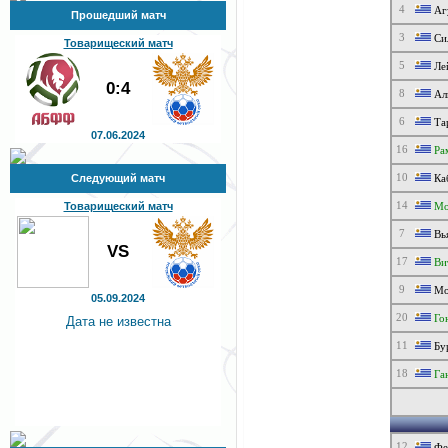
4
Аг
Прошедший матч
3
Си
Товарищеский матч
5
Лей
0:4
8
Аль
6
Та
07.06.2024
16
Рам
10
Следующий матч
Ка
14
Товарищеский матч
Мо
7
Вья
VS
17
Вит
9
Мо
05.09.2024
20
Гон
Дата не известна
11
Бу
18
Га
12
Фе