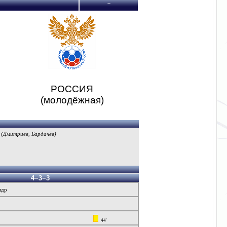
–
РОССИЯ
(молодёжная)
(Дмитриев, Бардачёв)
4−3−3
ндр
44'