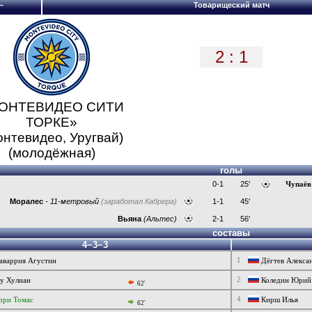
–
Товарищеский матч
2 : 1
ОНТЕВИДЕО СИТИ
ТОРКЕ»
онтевидео, Уругвай)
(молодёжная)
голы
0-1
25'
Чупаёв
Моралес
- 11-метровый
(заработал Кабрера)
1-1
45'
Вьяна
(Альтес)
2-1
56'
составы
4−3−3
1
аваррия Агустин
Дёгтев Алекса
2
у Хулиан
Коледин Юрий
62'
4
рри Томас
Кирш Илья
62'