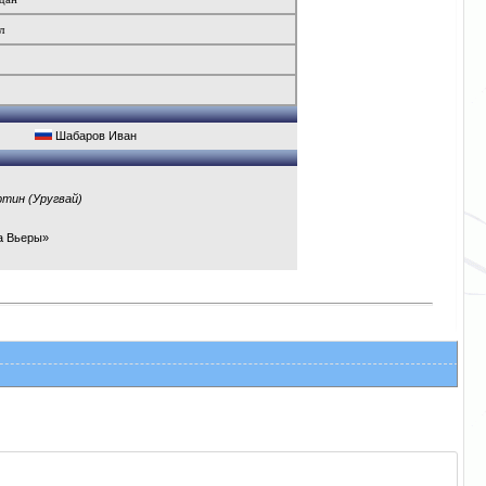
л
Шабаров Иван
тин (Уругвай)
а Вьеры»