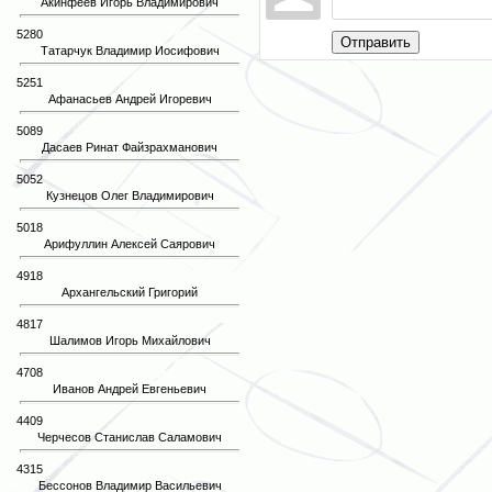
Акинфеев Игорь Владимирович
5280
Отправить
Татарчук Владимир Иосифович
5251
Афанасьев Андрей Игоревич
5089
Дасаев Ринат Файзрахманович
5052
Кузнецов Олег Владимирович
5018
Арифуллин Алексей Саярович
4918
Архангельский Григорий
4817
Шалимов Игорь Михайлович
4708
Иванов Андрей Евгеньевич
4409
Черчесов Станислав Саламович
4315
Бессонов Владимир Васильевич