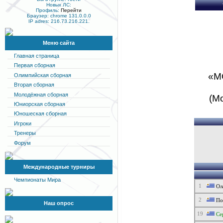
Новых ЛС:
Профиль:
Перейти
Браузер: chrome 131.0.0.0
IP adres: 216.73.216.221.
Меню сайта
Главная страница
Первая сборная
«М
Олимпийская сборная
Вторая сборная
Молодёжная сборная
(М
Юниорская сборная
Юношеская сборная
Игроки
Тренеры
Форум
Международные турниры
Чемпионаты Мира
1
Ол
2
По
Наш опрос
19
Се