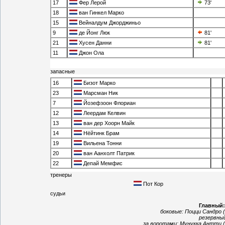
17
Фер Лерой
73'
18
ван Гинкел Марко
15
Вейналдум Джорджиньо
9
де Йонг Люк
81'
21
Хусен Данни
81'
11
Джон Ола
запасные
16
Бизот Марко
23
Марсман Ник
7
Йозефзоон Флориан
12
Леердам Келвин
13
ван дер Хоорн Майк
14
Нёйтинк Брам
19
Вильена Тонни
20
ван Аанхолт Патрик
22
Депай Мемфис
тренеры
Пот Кор
судьи
Главный
боковые:
Поцци Сандро 
резервны
за воротами:
Мунукка Антти 