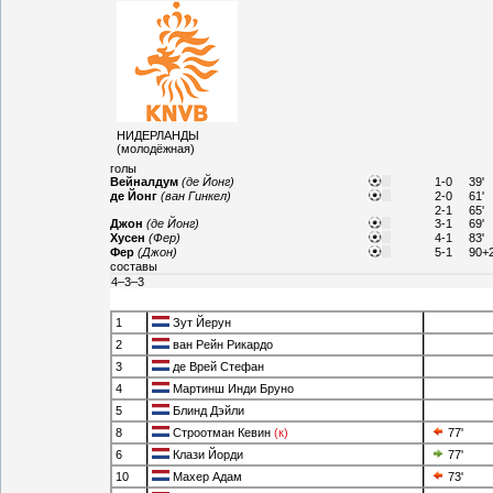
НИДЕРЛАНДЫ
(молодёжная)
голы
Вейналдум
(де Йонг)
1-0
39'
де Йонг
(ван Гинкел)
2-0
61'
2-1
65'
Джон
(де Йонг)
3-1
69'
Хусен
(Фер)
4-1
83'
Фер
(Джон)
5-1
90+2
составы
4–3–3
1
Зут Йерун
2
ван Рейн Рикардо
3
де Врей Стефан
4
Мартинш Инди Бруно
5
Блинд Дэйли
8
Строотман Кевин
(к)
77'
6
Клази Йорди
77'
10
Махер Адам
73'