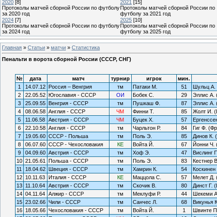
2020
[8]
2021
[15]
Протоколы матчей сборной России по футболу
Протоколы матчей сборной России по
за 2020 год
футболу за 2021 год
2024
[7]
2025
[10]
Протоколы матчей сборной России по футболу
Протоколы матчей сборной России по
за 2024 год
футболу за 2025 год
Главная
»
Статьи
»
матчи
»
Статистика
Пенальти в ворота сборной России (СССР, СНГ)
№
дата
матч
турнир
игрок
мин.
1
14.07.12
Россия – Венгрия
тм
Патаки М.
51
Шульц А. 
2
22.05.52
Югославия - СССР
ОИ
Бобек С.
29
Эллис А. 
3
25.09.55
Венгрия - СССР
тм
Пушкаш Ф.
87
Эллис А. 
4
08.06.58
Англия - СССР
ЧМ
Финни Т.
85
Жолт И. (
5
11.06.58
Австрия - СССР
ЧМ
Буцек Х.
57
Ергенссен
6
22.10.58
Англия - СССР
тм
Чарльтон Р.
84
Гиг Ф. (Ф
7
19.05.60
СССР - Польша
тм
Поль Э.
85
Динов К. 
8
06.07.60
СССР - Чехословакия
КЕ
Войта Й.
67
Йонни Ч. 
9
04.09.60
Австрия - СССР
тм
Хоф Э.
47
Вислинг 
10
21.05.61
Польша - СССР
тм
Поль Э.
83
Кестнер В
11
18.04.62
Швеция - СССР
тм
Хамрин К.
54
Коскинен 
12
10.11.63
Италия - СССР
КЕ
Маццола С.
57
Мелет Д.
13
11.10.64
Австрия - СССР
тм
Скочик В.
80
Динст Г. 
14
04.11.64
Алжир - СССР
тм
Меклуфи Р.
44
Шекеми А
15
23.02.66
Чили - СССР
тм
Санчес Л.
68
Викунья К
16
18.05.66
Чехословакия - СССР
тм
Войта Й.
1
Швинте П