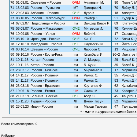
70
01.09.01
Словения – Россия
ОЧМ
Ачимович М.
90
Полл Г. (
71
13.02.03
Россия – Румыния
МТ
Григорие Н.
70
Лойзу Л. 
72
29.03.03
Албания – Россия
ОЧЕ
Дуро К.
18
Аллартс П
73
08.10.05
Россия – Люксембург
ОЧМ
Райтер К.
51
Тудор А. 
74
07.02.07
Нидерланды – Россия
тм
Ван дер Ваарт Р.
89
Клатенбур
75
08.09.07
Россия – Македония
ОЧЕ
Митрески И.
70
Хенниг-Ев
76
10.09.08
Россия – Уэльс
ОЧМ
Бейл И.
17
Скомина 
77
08.10.10
Ирландия - Россия
ОЧЕ
Кин Р.
72
Блом К. 
78
12.10.10
Македония - Россия
ОЧЕ
Наумоски И.
73
Йоханнес
79
08.10.14
Швеция – Россия
ОЧЕ
Ларссон С.
13
Риццоли Н
80
09.10.16
Россия - Коста-Рика
тм
Кэмпбелл И.
90+2
Ирматов Р
81
10.11.16
Катар - Россия
тм
И. Маджид
29
Балай К. 
82
10.11.16
Катар - Россия
тм
Б. Хухи
35
Балай К. 
83
28.03.17
Россия - Бельгия
тм
Миральяс К.
17
Марциняк
84
14.11.17
Россия - Испания
тм
Рамос С.
35
Рокки Д. 
85
14.11.17
Россия - Испания
тм
Рамос С.
53
Рокки Д. 
86
23.03.18
Россия - Бразилия
тм
Коутиньо Ф.
62
Кульбаков
87
19.06.18
Россия - Египет
ЧМ
Салах М.
73
Касерес Э
88
21.03.19
Бельгия - Россия
ОЧЕ
Азар Э.
45
Хацеган 
89
15.11.20
Турция - Россия
ЛН
Дженк Тосун
52
Марциняк
90
23.03.23
Иран - Россия
тм
Мехди Тареми
47
Тангашев 
* - матчи на уровне олимпийски
Всего комментариев
:
0
Войдите: