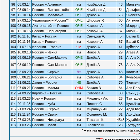
96
05.03.14
Россия – Армения
тм
Комбаров Д.
43
Мальенк
97
08.09.14
Россия – Лихтенштейн
ОЧЕ
Комбаров Д.
54
Дельфер
98
12.10.14
Россия – Молдавия
ОЧЕ
Дзюба А.
73
Якобссон
99
27.03.15
Черногория – Россия**
ОЧЕ
Широков Р.
66
Айтекин 
100
08.09.15
Лихтенштейн – Россия
ОЧЕ
Кокорин А.
40
Мэдден 
101
12.10.15
Россия – Черногория
ОЧЕ
Кокорин А.
37
Моэн С. 
102
10.11.16
Катар – Россия
тм
Самедов А.
5
Балай К
103
10.11.16
Катар – Россия
тм
Кокорин А.
87
Балай К
104
01.07.18
Испания – Россия
ЧМ
Дзюба А.
41
Куйперс 
105
10.09.18
Россия – Чехия
тм
Ионов А.
29
Агаев А.
106
08.06.19
Россия – Сан-Марино
ОЧЕ
Дзюба А.
31
А. Аль 
107
08.06.19
Россия – Сан-Марино
ОЧЕ
Дзюба А.
76
А. Аль 
108
03.09.20
Россия – Сербия
ЛН
Дзюба А.
48
Коллам 
109
05.06.21
Россия – Болгария
тм
Соболев А.
84
Кульбако
110
21.06.21
Дания – Россия
ЧЕ
Дзюба А.
70
Тюрпен 
111
07.09.21
Россия – Мальта
ОЧМ
Бакаев З.
84
Али Пал
112
24.09.22
Киргизия – Россия
тм
Соболев А.
30
Сахи Д. 
113
23.03.23
Иран – Россия
тм
Миранчук Ан.
28
Танташев
114
20.11.23
Россия – Куба
тм
Пиняев С.
85
Кульбако
115
21.03.24
Россия – Сербия
тм
Миранчук Ан.
22
Арда Ка
116
19.11.24
Россия – Сирия
тм
Осипенко М.
81
Аш-Шамр
117
27.03.26
Россия – Никарагуа
тм
Тюкавин К.
45+3
Худайбер
118
31.03.26
Россия – Мали
тм
Обляков И.
28
Лутфулли
* – матчи на уровне олимпийски
*
– 
**(
**
) – аннулированный 