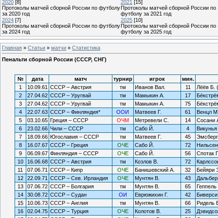
2020
[8]
2021
[15]
Протоколы матчей сборной России по футболу
Протоколы матчей сборной России по
за 2020 год
футболу за 2021 год
2024
[7]
2025
[10]
Протоколы матчей сборной России по футболу
Протоколы матчей сборной России по
за 2024 год
футболу за 2025 год
Главная
»
Статьи
»
матчи
»
Статистика
Пенальти сборной России (СССР, СНГ)
№
дата
матч
турнир
игрок
мин.
1
10.09.61
СССР – Австрия
тм
Иванов Вал.
11
Лёёв Б. 
2
27.04.62
СССР – Уругвай
тм
Мамыкин А.
17
Бёкстрём
3
27.04.62
СССР – Уругвай
тм
Мамыкин А.
75
Бёкстрём
4
22.07.63
СССР – Финляндия*
ООИ
Матвеев Г.
61
Венцл М
5
03.10.65
Греция – СССР
ОЧМ
Метревели С.
14
Сосани А
6
23.02.66
Чили – СССР
тм
Сабо Й.
4
Викунья 
7
18.09.66
Югославия – СССР
тм
Матвеев Г.
45
Эмсберге
8
16.07.67
СССР – Греция
ОЧЕ
Сабо Й.
72
Нильсен 
9
06.09.67
Финляндия – СССР
ОЧЕ
Сабо Й.
56
Спотак П
10
16.06.68
СССР – Австрия
тм
Козлов В.
72
Карлссо
11
07.06.71
СССР – Кипр
ОЧЕ
Банишевский А.
32
Бейяри 
12
22.09.71
СССР – Сев. Ирландия
ОЧЕ
Мунтян В.
43
Дальберг
13
07.06.72
СССР – Болгария
тм
Мунтян В.
65
Геппель 
14
30.08.72
СССР – Судан
ОИ
Еврюжихин Г.
42
Биверси 
15
10.06.73
СССР – Англия
тм
Мунтян В.
66
Ридель В
16
02.04.75
СССР – Турция
ОЧЕ
Колотов В.
25
Дэвидсо