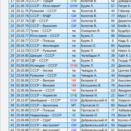
17
02.04.75
СССР – Турция
ОЧЕ
Колотов В.
56
Дэвидсо
18
21.05.75
СССР – Югославия*
ООИ
Буряк Л.
57
Петря К
19
29.11.75
Румыния – СССР
тм
Колотов В.
44
Глёкнер 
20
23.07.76
СССР – КНДР
ОИ
Колотов В.
77
Муро Г. 
21
27.07.76
ГДР – СССР
ОИ
Колотов В.
84
Дорантес
22
29.07.76
СССР – Бразилия
ОИ
Колотов В.
18
Клейн А.
23
20.03.77
Тунис – СССР
тм
Онищенко В.
90
Будабус 
24
23.03.77
Югославия – СССР
тм
Буряк Л.
86
Ибаньес
25
07.09.77
СССР – Польша
тм
Буряк Л.
6
Надь Б. 
26
05.04.78
СССР – Финляндия
тм
Блохин О.
84
Кацпжак
27
14.10.79
СССР – Румыния
тм
Буряк Л.
18
Никич А
28
29.04.80
Швеция – СССР
тм
Челебадзе Р.
39
Уайт К. 
29
07.05.80
ГДР – СССР
тм
Буряк Л.
75
Геурдс Р
30
03.09.80
Исландия – СССР
ОЧМ
Буряк Л.
20
Донелли
31
26.03.86
СССР – Англия
тм
Чивадзе А.
16
Цончев В
32
23.04.86
Румыния – СССР
тм
Чивадзе А.
44
Комадин
33
02.06.86
СССР – Венгрия
ЧМ
Беланов И.
24
Аньолин 
34
02.06.86
СССР – Венгрия
ЧМ
Евтушенко В.
78
Аньолин 
35
15.06.86
Бельгия – СССР
ЧМ
Беланов И.
110
Фредрик
36
29.10.86
СССР – Норвегия
ОЧЕ
Беланов И.
21
Кинг Г. 
37
28.10.87
Швейцария – СССР*
ООИ
Добровольский И.
65
Уоррелл 
38
31.03.88
СССР – Аргентина
МТ
Протасов О.
80
Кинью Ж
39
01.06.88
СССР – Польша
тм
Протасов О.
77
Хаберман
40
25.06.88
Нидерланды – СССР
ЧЕ
Беланов И.
73
Вотро М.
41
23.09.88
СССР – США*
ОИ
Добровольский И.
45
Коэлхо А
42
25.09.88
СССР – Австралия*
ОИ
Добровольский И.
50
Карделли
43
25.09.88
СССР – Австралия*
ОИ
Добровольский И.
52
Карделли