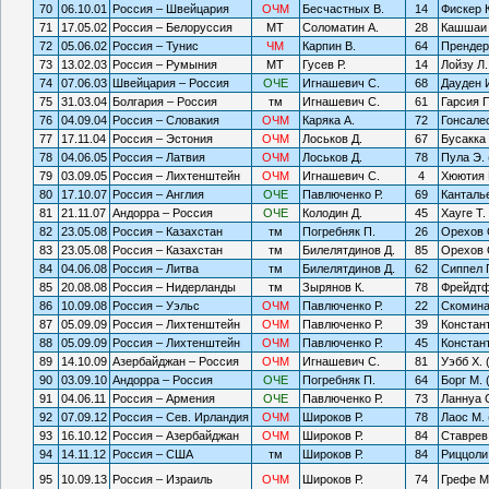
70
06.10.01
Россия – Швейцария
ОЧМ
Бесчастных В.
14
Фискер К
71
17.05.02
Россия – Белоруссия
МТ
Соломатин А.
28
Кашшаи 
72
05.06.02
Россия – Тунис
ЧМ
Карпин В.
64
Прендер
73
13.02.03
Россия – Румыния
МТ
Гусев Р.
14
Лойзу Л.
74
07.06.03
Швейцария – Россия
ОЧЕ
Игнашевич С.
68
Дауден 
75
31.03.04
Болгария – Россия
тм
Игнашевич С.
61
Гарсия П
76
04.09.04
Россия – Словакия
ОЧМ
Каряка А.
72
Гонсалес
77
17.11.04
Россия – Эстония
ОЧМ
Лоськов Д.
67
Бусакка
78
04.06.05
Россия – Латвия
ОЧМ
Лоськов Д.
78
Пула Э.
79
03.09.05
Россия – Лихтенштейн
ОЧМ
Игнашевич С.
4
Хюютия 
80
17.10.07
Россия – Англия
ОЧЕ
Павлюченко Р.
69
Канталье
81
21.11.07
Андорра – Россия
ОЧЕ
Колодин Д.
45
Хауге Т.
82
23.05.08
Россия – Казахстан
тм
Погребняк П.
26
Орехов 
83
23.05.08
Россия – Казахстан
тм
Билелятдинов Д.
85
Орехов 
84
04.06.08
Россия – Литва
тм
Билелятдинов Д.
62
Сиппел 
85
20.08.08
Россия – Нидерланды
тм
Зырянов К.
78
Фрейдтф
86
10.09.08
Россия – Уэльс
ОЧМ
Павлюченко Р.
22
Скомина
87
05.09.09
Россия – Лихтенштейн
ОЧМ
Павлюченко Р.
39
Констан
88
05.09.09
Россия – Лихтенштейн
ОЧМ
Павлюченко Р.
45
Констан
89
14.10.09
Азербайджан – Россия
ОЧМ
Игнашевич С.
81
Уэбб Х. 
90
03.09.10
Андорра – Россия
ОЧЕ
Погребняк П.
64
Борг М. 
91
04.06.11
Россия – Армения
ОЧЕ
Павлюченко Р.
73
Ланнуа 
92
07.09.12
Россия – Сев. Ирландия
ОЧМ
Широков Р.
78
Лаос М.
93
16.10.12
Россия – Азербайджан
ОЧМ
Широков Р.
84
Ставрев
94
14.11.12
Россия – США
тм
Широков Р.
84
Риццоли 
95
10.09.13
Россия – Израиль
ОЧМ
Широков Р.
74
Грефе М