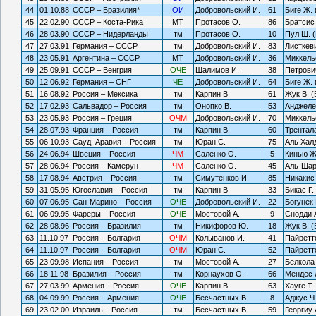
44
01.10.88
СССР – Бразилия*
ОИ
Добровольский И.
61
Биге Ж. 
45
22.02.90
CCCР – Коста-Рика
МТ
Протасов О.
86
Братсис
46
28.03.90
СССР – Нидерланды
тм
Протасов О.
10
Пул Ш. (
47
27.03.91
Германия – СССР
тм
Добровольский И.
83
Листкев
48
23.05.91
Аргентина – СССР
МТ
Добровольский И.
36
Миккель
49
25.09.91
СССР – Венгрия
ОЧЕ
Шалимов И.
38
Петрови
50
12.06.92
Германия – СНГ
ЧЕ
Добровольский И.
64
Биге Ж. 
51
16.08.92
Россия – Мексика
тм
Карпин В.
61
Жук В. 
52
17.02.93
Сальвадор – Россия
тм
Онопко В.
53
Анджеле
53
23.05.93
Россия – Греция
ОЧМ
Добровольский И.
70
Миккель
54
28.07.93
Франция – Россия
тм
Карпин В.
60
Трентал
55
06.10.93
Сауд. Аравия – Россия
тм
Юран С.
75
Аль Халд
56
24.06.94
Швеция – Россия
ЧМ
Саленко О.
5
Кинью Ж
57
28.06.94
Россия – Камерун
ЧМ
Саленко О.
45
Аль-Шар
58
17.08.94
Австрия – Россия
тм
Симутенков И.
85
Никакис 
59
31.05.95
Югославия – Россия
тм
Карпин В.
33
Бикас Г.
60
07.06.95
Сан-Марино – Россия
ОЧЕ
Добровольский И.
22
Богунек 
61
06.09.95
Фареры – Россия
ОЧЕ
Мостовой А.
9
Снодди 
62
28.08.96
Россия – Бразилия
тм
Никифоров Ю.
18
Жук В. 
63
11.10.97
Россия – Болгария
ОЧМ
Колыванов И.
41
Пайретто
64
11.10.97
Россия – Болгария
ОЧМ
Юран С.
52
Пайретто
65
23.09.98
Испания – Россия
тм
Мостовой А.
27
Белкола 
66
18.11.98
Бразилия – Россия
тм
Корнаухов О.
66
Мендес Л
67
27.03.99
Армения – Россия
ОЧЕ
Карпин В.
63
Хауге Т.
68
04.09.99
Россия – Армения
ОЧЕ
Бесчастных В.
8
Аджус Ч.
69
23.02.00
Израиль – Россия
тм
Бесчастных В.
59
Георгиу 