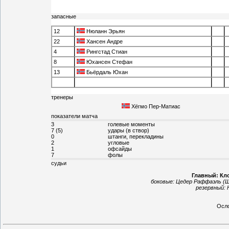
запасные
12
Нюланн Эрьян
22
Хансен Андре
4
Рингстад Стиан
8
Юхансен Стефан
13
Бьёрдаль Юхан
тренеры
Хёгмо Пер-Матиас
показатели матча
3
голевые моменты
7 (5)
удары (в створ)
0
штанги, перекладины
2
угловые
1
офсайды
7
фолы
судьи
Главный: Кл
боковые:
Цедер Раффаэль (Ш
резервный:
Осл