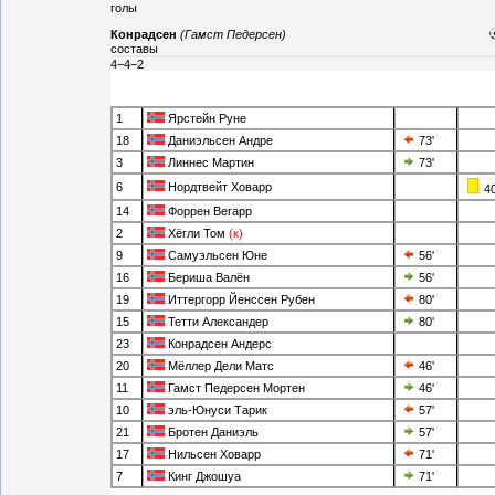
голы
Конрадсен
(Гамст Педерсен)
составы
4−4−2
1
Ярстейн Руне
18
Даниэльсен Андре
73'
3
Линнес Мартин
73'
6
Нордтвейт Ховарр
40
14
Форрен Вегарр
2
Хёгли Том
(к)
9
Самуэльсен Юне
56'
16
Бериша Валён
56'
19
Иттергорр Йенссен Рубен
80'
15
Тетти Александер
80'
23
Конрадсен Андерс
20
Мёллер Дели Матс
46'
11
Гамст Педерсен Мортен
46'
10
эль-Юнуси Тарик
57'
21
Бротен Даниэль
57'
17
Нильсен Ховарр
71'
7
Кинг Джошуа
71'