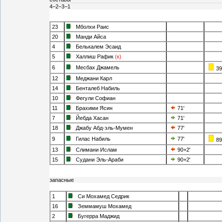
4−2−3−1
23
Мболхи Раис
20
Манди Айса
4
Белькалем Эсаид
5
Халлиш Рафик
(к)
6
Месбах Джамель
39
12
Меджани Карл
14
Бенталеб Набиль
10
Фегули Софиан
11
Брахими Ясин
71'
7
Йебда Хасан
71'
18
Джабу Абд-эль-Мумен
77'
9
Гилас Набиль
77'
89
13
Слимани Ислам
90+2'
15
Судани Эль-Араби
90+2'
запасные
1
Си Мохамед Седрик
16
Земмамуш Мохамед
2
Бугерра Маджид