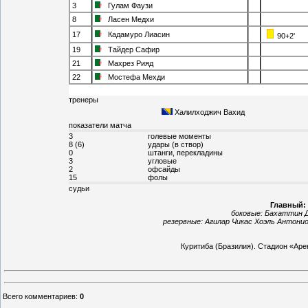
3
Гулам Фаузи
8
Ласен Медхи
17
Кадамуро Лиасин
90+2'
19
Тайдер Сафир
21
Махрез Рияд
22
Мостефа Мехди
тренеры
Халилходжич Вахид
показатели матча
3
голевые моменты
8 (6)
удары (в створ)
0
штанги, перекладины
3
угловые
2
офсайды
15
фолы
судьи
Главный:
боковые:
Бахаттин Д
резервные:
Агилар Чикас Хоэль Антонио
Куритиба
(Бразилия).
Стадион «Аре
Всего комментариев
:
0