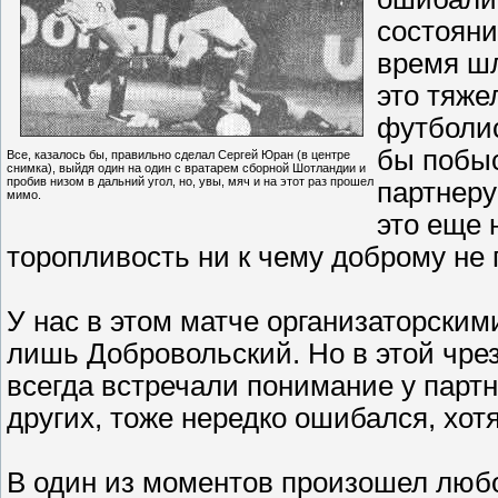
состояни
время шл
это тяж
футболис
бы побыс
Все, казалось бы, правильно сделал Сергей Юран (в центре
снимка), выйдя один на один с вратарем сборной Шотландии и
пробив низом в дальний угол, но, увы, мяч и на этот раз прошел
партнеру
мимо.
это еще 
торопливость ни к чему доброму не
У нас в этом матче организаторски
лишь Добровольский. Но в этой чре
всегда встречали понимание у партне
других, тоже нередко ошибался, хотя
В один из моментов произошел люб