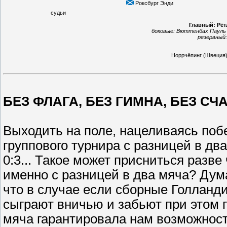
Роксбург Энди
судьи
Главный: Рёт
боковые:
Вюттенбах Пауль 
резервный
Норрчёпинг
(Швеция
БЕЗ ФЛАГА, БЕЗ ГИМНА, БЕЗ С
Выходить на поле, нацеливаясь по
группового турнира с разницей в два
0:3... Такое может присниться разв
именно с разницей в два мяча? Дума
что в случае если сборные Голланд
сыграют вничью и забьют при этом г
мяча гарантировала нам возможнос