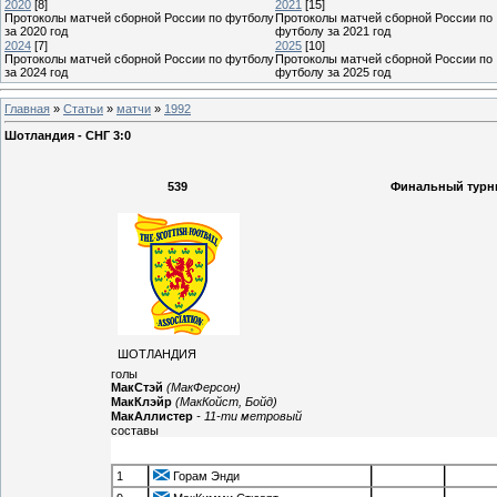
2020
[8]
2021
[15]
Протоколы матчей сборной России по футболу
Протоколы матчей сборной России по
за 2020 год
футболу за 2021 год
2024
[7]
2025
[10]
Протоколы матчей сборной России по футболу
Протоколы матчей сборной России по
за 2024 год
футболу за 2025 год
Главная
»
Статьи
»
матчи
»
1992
Шотландия - СНГ 3:0
539
Финальный турнир
ШОТЛАНДИЯ
голы
МакСтэй
(МакФерсон)
МакКлэйр
(МакКойст, Бойд)
МакАллистер
- 11-ти метровый
составы
1
Горам Энди