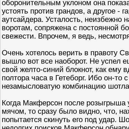
оборонительным уклоном она показа
устоять против грандов, а другое - 
аутсайдера. Усталость, неизбежно 
воротам, сопряжена с постоянной б
свежести. Впрочем, я ведь, несмотря
Очень хотелось верить в правоту Св
вышло вот все наоборот. Не успел 
свой желто-синий блокнот, как ему в
полтора часа в Гетеборг. Ибо он-то
незамысловатую комбинацию шотла
Когда Макферсон после розыгрыша 
мячом, то сразу было видно, что, на
попытается скинуть его под удар. Ш
недолгих поисков Макферсон обнару