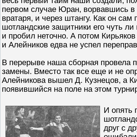
весь первый тайм наши создали, по
первом случае Юран, ворвавшись в
вратаря, и через штангу. Как он сам
шотландские защитники его чуть ли 
и пробил неточно. А потом Кирьяков
и Алейников едва не успел переправи
В перерыве наша сборная провела п
замены. Вместо так все еще и не о
Алейникова вышел Д. Кузнецов, а К
появившийся на поле на этом турни
И опять 
шотландс
друг с д
ошибалис