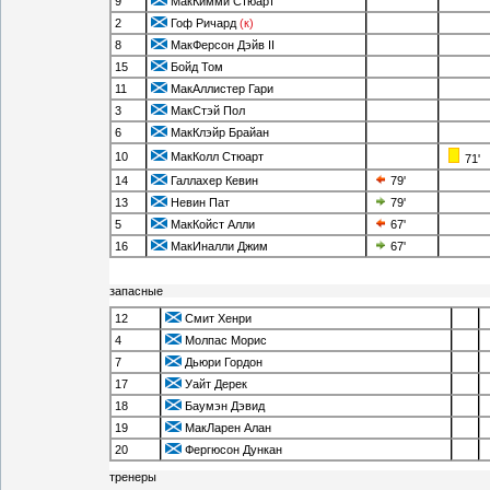
9
МакКимми Стюарт
2
Гоф Ричард
(к)
8
МакФерсон Дэйв II
15
Бойд Том
11
МакАллистер Гари
3
МакСтэй Пол
6
МакКлэйр Брайан
10
МакКолл Стюарт
71'
14
Галлахер Кевин
79'
13
Невин Пат
79'
5
МакКойст Алли
67'
16
МакИналли Джим
67'
запасные
12
Смит Хенри
4
Молпас Морис
7
Дьюри Гордон
17
Уайт Дерек
18
Баумэн Дэвид
19
МакЛарен Алан
20
Фергюсон Дункан
тренеры