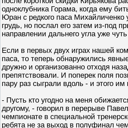
после короткой скидки Кирьякова ра
одноклубника Горама, когда ему бит
Юран с редкого паса Михайличенко 
грудь, но послал его затем из-под п
направлении дальнего угла уже чуть
Если в первых двух играх нашей ко
паса, то теперь обнаружились явны
дружно и организованно отходя назад
препятствовали. И поперек поля позв
пару раз сыграли вдоль - и этого им
- Пусть кто угодно на меня обижается
другому, - говорил в перерыве Пав
чемпионате в специальной тренерско
ребята не за выход в полуфинал че