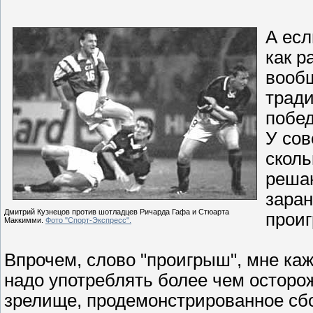
А есл
как р
вооб
трад
побед
У сов
сколь
реша
заран
Дмитрий Кузнецов против шотладцев Ричарда Гафа и Стюарта
прои
Маккимми.
Фото "Спорт-Экспресс".
Впрочем, слово "проигрыш", мне ка
надо употреблять более чем осторож
зрелище, продемонстрированное сбо