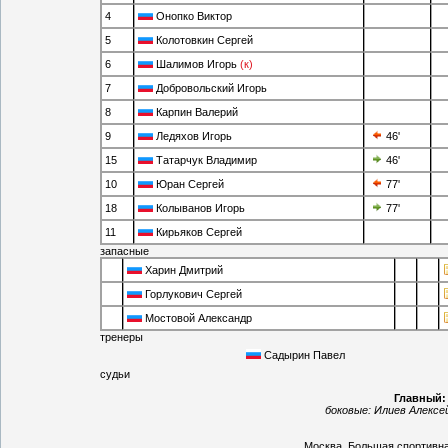
4
Онопко Виктор
5
Колотовкин Сергей
6
Шалимов Игорь
(к)
7
Добровольский Игорь
8
Карпин Валерий
9
Ледяхов Игорь
46'
15
Татарчук Владимир
46'
10
Юран Сергей
77'
18
Колыванов Игорь
77'
11
Кирьяков Сергей
запасные
Харин Дмитрий
Горлукович Сергей
Мостовой Александр
тренеры
Садырин Павел
судьи
Главный:
боковые:
Илиев Алексей
Москва
,
Большая спортивна