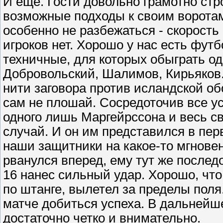
И еще. Гости довольно грамотно стр
возможные подходы к своим воротам
особенно не разбежаться - скорость
игроков нет. Хорошо у нас есть фу
техничные, для которых обыграть од
Добровольский, Шалимов, Кирьяков..
нити заговора против исландской обо
сам не плошай. Сосредоточив все ус
одного лишь Маргейрссона и весь св
случай. И он им представился в пе
наши защитники на какое-то мгнове
рванулся вперед, ему тут же послед
16 нанес сильный удар. Хорошо, что 
по штанге, вылетел за пределы поля
матче добиться успеха. В дальнейш
достаточно четко и внимательно.