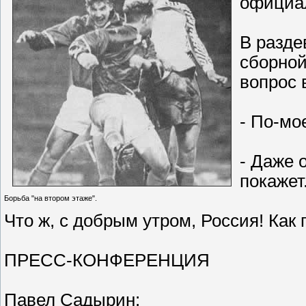
официа
В разде
сборной
вопрос в
- По-мое
- Даже 
покажет
Борьба "на втором этаже".
Что ж, с добрым утром, Россия! Как 
ПРЕСС-КОНФЕРЕНЦИЯ
Павел Садырин: