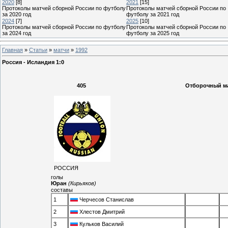
2020
[8]
2021
[15]
Протоколы матчей сборной России по футболу
Протоколы матчей сборной России по
за 2020 год
футболу за 2021 год
2024
[7]
2025
[10]
Протоколы матчей сборной России по футболу
Протоколы матчей сборной России по
за 2024 год
футболу за 2025 год
Главная
»
Статьи
»
матчи
»
1992
Россия - Исландия 1:0
405
Отборочный мат
РОССИЯ
голы
Юран
(Кирьяков)
составы
1
Черчесов Станислав
2
Хлестов Дмитрий
3
Кульков Василий