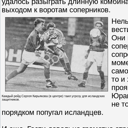
удалось разыграть длинную комбин
выходом к воротам соперников.
Нель
вест
Они 
сопе
сопр
моме
само
то и
проя
Юран
Каждый рейд Сергея Кирьякова (в центре) таил угрозу для исландских
защитников.
не т
порядком попугал исландцев.