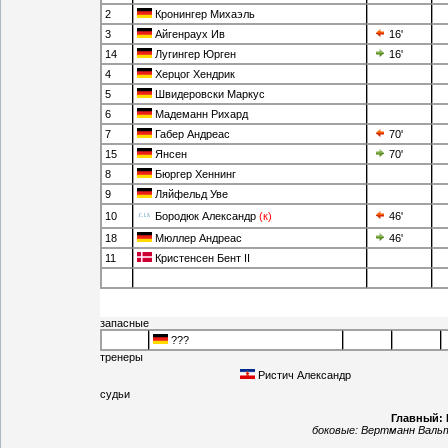
2
Кронингер Михаэль
3
Айгенраух Ив
16'
14
Лугингер Юрген
16'
4
Херцог Хендрик
5
Швидеровски Маркус
6
Мадеманн Рихард
7
Габер Андреас
70'
15
Янсен
70'
8
Бюргер Хеннинг
9
Ляйфельд Уве
10
Бородюк Александр
(к)
46'
18
Мюллер Андреас
46'
11
Кристенсен Бент II
запасные
???
тренеры
Ристич Александр
судьи
Главный:
боковые:
Вертманн Валь