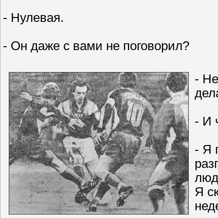
- Нулевая.
- Он даже с вами не поговорил?
- Н
дел
- И
- Я
раз
люд
Я с
нед