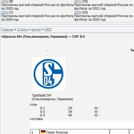
2020
[8]
2021
[15]
Протоколы матчей сборной России по футболу
Протоколы матчей сборной России по
за 2020 год
футболу за 2021 год
2024
[7]
2025
[10]
Протоколы матчей сборной России по футболу
Протоколы матчей сборной России по
за 2024 год
футболу за 2025 год
Главная
»
Статьи
»
матчи
»
1992
«Шальке 04» (Гельзенкирхен, Германия) — СНГ 0:3
-
Т
"ШАЛЬКЕ 04"
(Гельзенкирхен, Германия)
голы
0-1
24'
0-2
39'
0-3
40'
составы
1
Герке Хольгер