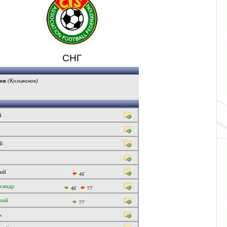
СНГ
ов
(Колыванов)
й
й
ий
46'
сандр
46'
77'
рий
77'
ь