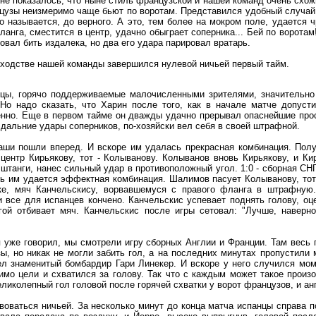
мне показалось, что ныне стиль французской и нашей команд очень схожи
узы неизмеримо чаще бьют по воротам. Представился удобный случай -
то называется, до верного. А это, тем более на мокром поле, удается
анга, сместится в центр, удачно обыграет соперника... Бей по воротам!
овал бить издалека, но два его удара парировал вратарь.
сходстве нашей команды завершился нулевой ничьей первый тайм.
нцы, горячо поддерживаемые малочисленными зрителями, значительно
Но надо сказать, что Харин после того, как в начале матче допуст
енно. Еще в первом тайме он дважды удачно прерывал опаснейшие прос
л дальние удары соперников, по-хозяйски вел себя в своей штрафной.
аши пошли вперед. И вскоре им удалась прекрасная комбинация. Пол
центр Кирьякову, тот - Колыванову. Колыванов вновь Кирьякову, и Ки
 штанги, нанес сильный удар в противоположный угол. 1:0 - сборная С
вь им удается эффектная комбинация. Шалимов пасует Колыванову, тот
ке, мяч Канчельскису, ворвавшемуся с правого фланга в штрафную
и все для испанцев кончено. Канчельскис успевает поднять голову, оц
гой отбивает мяч. Канчельскис после игры сетовал: "Лучше, наверн
я уже говорил, мы смотрели игру сборных Англии и Франции. Там весь
, но никак не могли забить гол, а на последних минутах пропустили 
л знаменитый бомбардир Гари Линекер. И вскоре у него случился моме
мо цели и схватился за голову. Так что с каждым может такое произо
еликолепный гол головой после горячей схватки у ворот французов, и ан
оваться ничьей. За несколько минут до конца матча испанцы справа п