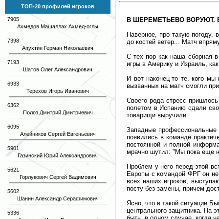
ТОП-20 профилей игроков
7905
В ШЕРЕМЕТЬЕВО ВОРУЮТ. В
Ахмедов Машаллах Ахмед-оглы
Наверное, про такую погоду, 
7398
до костей ветер... Матч впря
Апухтин Герман Николаевич
С тех пор как наша сборная 
7193
игры в Америку и Израиль, ка
Шатов Олег Александрович
И вот наконец-то те, кого м
6933
вызванных на матч смогли при
Терехов Игорь Иванович
Своего рода стресс пришлось
6362
полетом в Испанию сдали свои
Полоз Дмитрий Дмитриевич
товарищи выручили.
6095
Западные профессиональные к
Алейников Сергей Евгеньевич
появились в команде практиче
постоянной и полной информа
5901
мрачно шутил: "Мы пока еще не
Газинский Юрий Александрович
Проблем у него перед этой вс
5621
Европы с командой ФРГ он не
Горлукович Сергей Вадимович
всех наших игроков, выступа
посту без замены, причем дос
5602
Шанин Александр Серафимович
Ясно, что в такой ситуации Б
центрального защитника. На эт
5336
быть, в одном случае, когда н