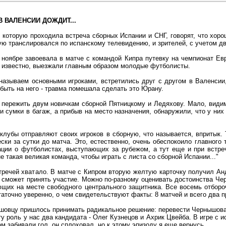
 ВАЛЕНСИИ ДОЖДИТ...
в которую проходила встреча сборных Испании и СНГ, говорят, что хор
мую транслировался по испанскому телевидению, и зрителей, с учетом дв
в ноябре завоевала в матче с командой Кипра путевку на чемпионат Ев
к известно, выезжали главным образом молодые футболисты.
ы называем основными игроками, встретились друг с другом в Валенсии
быть на него - травма помешала сделать это Юрану.
 пережить двум новичкам сборной Пятницкому и Ледяхову. Мало, видим
 сумки в багаж, а прибыв на место назначения, обнаружили, что у них
лубы отправляют своих игроков в сборную, что называется, впритык. Т
ски за сутки до матча. Это, естественно, очень обеспокоило главного
ции о футболистах, выступающих за рубежом, а тут еще и при встре
 такая великая команда, чтобы играть с листа со сборной Испании..."
тречей хватало. В матче с Кипром вторую желтую карточку получил Анд
 сможет принять участие. Можно по-разному оценивать достоинства Че
ющих на месте свободного центрального защитника. Все восемь отбор
таточно уверенно, о чем свидетельствуют факты: 8 матчей и всего два
ышовцу пришлось принимать радикальное решение: перевести Чернышова 
у роль у нас два кандидата - Олег Кузнецов и Ахрик Цвейба. В игре с 
ам забивали гол, он сплоховал, но к этому эпизоду я еще вернусь.