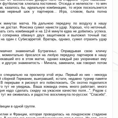
и футболистов хлюпала постоянно. Отсюда и нелепости - то мяч
ав, казалось бы, идеальную комбинацию, то игрок поскользнется
ав нервный шок у партнеров... Игра, словом, была полна
х минутах матча. На дальнюю передачу по воздуху в нашу
не достал. Фонсека сумел нанести удар. Хорошо, что неточный.
зать сеть комбинаций и на 12-й минуте едва не добились успеха.
й соперника обманул двух защитников и выложил точный пас
 на один с Субисарретой. Вратарь, однако, сумел отразить удар
маячил знаменитый Бутрагеньо. Оправдывая свою кличку
ды, моментально бросался на любую передачу партнеров в нашу
екавший его в этом матче, однако каждый раз укорачивал ему
к и другую знаменитость - Мичела, заменили, как говорил потом
 специально на просмотр этой игры. Первый из них - некогда
 сборной Германии, выигравшей, кстати, недавно турнир памяти
 В перерыве я рискнул его побеспокоить. Он охотно поделился
го тут не увидишь. Ваша команда очень много работает, много
дня надо сделать скидку на ужасное качество поля...". Рядом с
 тут же оживилась и радостно воскликнула по-русски: "Спасибо".
веции в одной группе.
глии и Франции, которая проводилась на лондонском стадионе