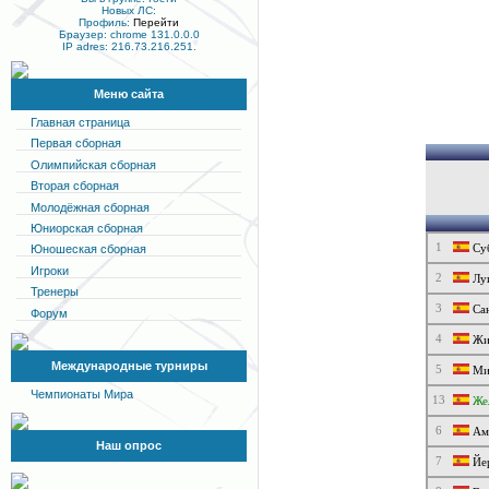
Новых ЛС:
Профиль:
Перейти
Браузер: chrome 131.0.0.0
IP adres: 216.73.216.251.
Меню сайта
Главная страница
Первая сборная
Олимпийская сборная
Вторая сборная
Молодёжная сборная
Юниорская сборная
1
Суб
Юношеская сборная
Игроки
2
Луи
Тренеры
3
Сан
Форум
4
Жи
Международные турниры
5
Ми
Чемпионаты Мира
13
Же
6
Ам
Наш опрос
7
Йе