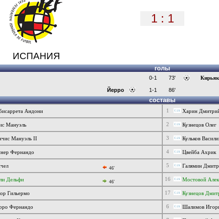
1 : 1
ИСПАНИЯ
голы
0-1
73'
Кирьяк
Йерро
1-1
86'
составы
1
исаррета Андони
Харин Дмитри
2
с Мануэль
Кузнецов Олег
3
чис Мануэль II
Кульков Васили
4
нер Фернандо
Цвейба Ахрик
5
чел
Галямин Дмитр
46'
16
ли Дельфи
Мостовой Алек
46'
17
ор Гильермо
Кузнецов Дмит
6
рро Фернандо
Шалимов Игор