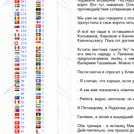
подавали штрафной. Последов
ворот. Вот тут, наверное, Ол
противодействия соперникам 
Мы уже не раз говорили о пло
пропустила в свои ворота четыр
И всё же наши в оставшееся 
Колыванов, Кирьяков и Канче
Канчельскису. Пока тот догон
Кстати, местная; газета "Ас" 
его место наряду с Папеном
предполагаемом, якобы, с ни
Валерием Газзаевым. Можно по
После матча я спросил у Алек
- Я считаю, что хорошо, если у
- А как вам показались новичк
- Ребята, видно, неплохие, но
И Пятницкому, и Ледяхову дал
Галямин, а затем и вышедший 
Оба тренера - и испанец Мие
Действительно, она прошла д