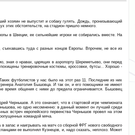
оший хозяин не выпустит и собаку гулять. Дождь, пронизывающий
ух этих обстоятельств, на стадион пришло немного.
ропы в Швеции, ее сильнейшие игроки не собирались вместе. На
, съехавшись туда с разных концов Европы. Впрочем, не все из
о, зная о нравах, царящих в аэропорту Шереметьево, они перед
 похищены тренировочные костюмы, кроссовки, бутсы... Хорошо -
аких футболистов у нас было на этот раз 11. Последние из них
 тренера Анатолия Бышовца. И так он, и его помощники не имеют
че время общения с ними до предела ограничивается. Бышовец
рей Чернышов. А это означает, что в стартовой игре чемпионата
рнышова, но одно несомненно: в данный момент он лучший среди
очных встреч европейского первенства Чернышов провел на этом
 пропущенных командой мяча.
в запас и наигрывать на матч со сборной ФРГ нового свободного
испанцами ее выполнял Кузнецов, и, надо сказать, неплохо. Может