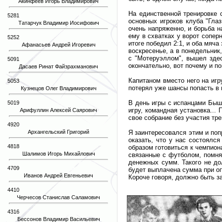
Акинфеев Игорь Владимирович
На единственной тренировке 
5281
основных игроков клуба "Гла
Татарчук Владимир Иосифович
очень напряженно, и борьба н
ему в схватках у ворот сопер
5252
итоге победил 2:1, и оба мяча
Афанасьев Андрей Игоревич
воскресенье, а в понедельник,
с "Мотеруэллом", вышел здес
5091
окончательно, вот почему и по
Дасаев Ринат Файзрахманович
Капитаном вместо него на игр
5053
потерял уже шансы попасть в 
Кузнецов Олег Владимирович
В день игры с испанцами Бышо
5019
игру, командная установка...
Арифуллин Алексей Саярович
свое собрание без участия тре
4920
Архангельский Григорий
Я заинтересовался этим и поп
оказать, что у нас состоялс
4818
образом готовиться к чемпион
Шалимов Игорь Михайлович
связанные с футболом, помня
денежных сумм. Такого не до
4709
будет выплачена сумма при оп
Иванов Андрей Евгеньевич
Короче говоря, должно быть з
4410
Черчесов Станислав Саламович
4316
Бессонов Владимир Васильевич