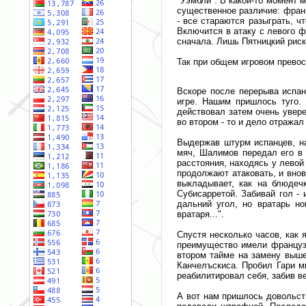
"Уэмбли". В какой-то момент 
существенное различие: франц
- все стараются разыграть, ч
Включится в атаку с левого фл
сначала. Лишь Пятницкий риск
Так при общем игровом прево
Вскоре после перерыва испа
игре. Нашим пришлось туго. 
действовал затем очень увер
во втором - то и дело отража
Выдержав штурм испанцев, н
мяч, Шалимов передал его в 
расстояния, находясь у левой
продолжают атаковать, и вно
выкладывает, как на блюдеч
Субисарретой. Забивай гол - 
дальний угол, но вратарь но
вратаря...".
Спустя несколько часов, как 
преимущество имели французы
втором тайме на замену выше
Канчелъскиса. Пробил Гари ми
реабилитировал себя, забив в
А вот нам пришлось довольств