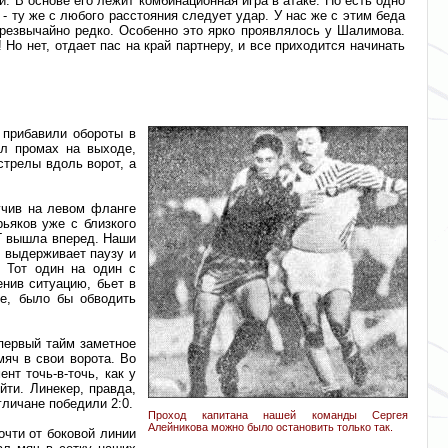
. В основе его лежит комбинационная игра в атаке. Но есть одно
 ту же с любого расстояния следует удар. У нас же с этим беда
 чрезвычайно редко. Особенно это ярко проявлялось у Шалимова.
 Но нет, отдает пас на край партнеру, и все приходится начинать
 прибавили обороты в
ил промах на выходе,
трелы вдоль ворот, а
учив на левом фланге
рьяков уже с близкого
НГ вышла вперед. Наши
 выдерживает паузу и
. Тот один на один с
енив ситуацию, бьет в
ое, было бы обводить
 первый тайм заметное
мяч в свои ворота. Во
нт точь-в-точь, как у
йти. Линекер, правда,
гличане победили 2:0.
Проход капитана нашей команды Сергея
Алейникова можно было остановить только так.
очти от боковой линии