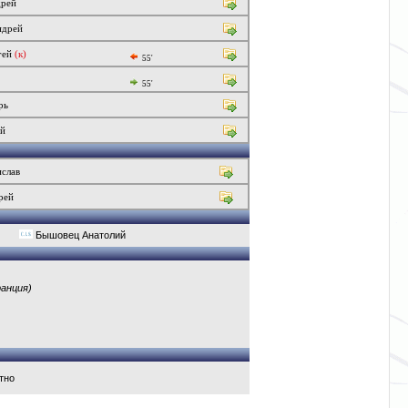
рей
ндрей
гей
(к)
55'
55'
рь
ей
слав
рей
Бышовец Анатолий
анция)
тно