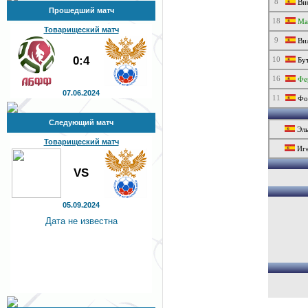
8
Вис
Прошедший матч
18
Ма
Товарищеский матч
9
Вил
0:4
10
Бут
16
Фер
07.06.2024
11
Фон
Следующий матч
Эль
Товарищеский матч
Иге
VS
05.09.2024
Дата не известна