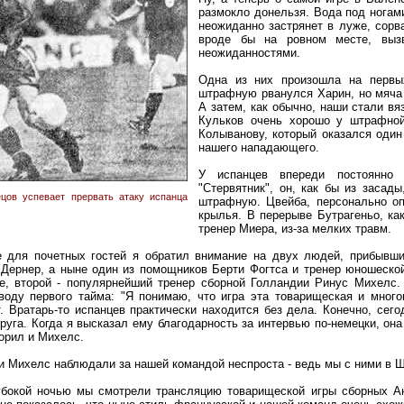
размокло донельзя. Вода под ногам
неожиданно застрянет в луже, сорв
вроде бы на ровном месте, вызв
неожиданностями.
Одна из них произошла на первы
штрафную рванулся Харин, но мяча 
А затем, как обычно, наши стали вя
Кульков очень хорошо у штрафно
Колыванову, который оказался один
нашего нападающего.
У испанцев впереди постоянно 
"Стервятник", он, как бы из заса
цов успевает прервать атаку испанца
штрафную. Цвейба, персонально оп
крылья. В перерыве Бутрагеньо, ка
тренер Миера, из-за мелких травм.
 для почетных гостей я обратил внимание на двух людей, прибывших
 Дернер, а ныне один из помощников Берти Фогтса и тренер юношеской
ге, второй - популярнейший тренер сборной Голландии Ринус Михелс.
оду первого тайма: "Я понимаю, что игра эта товарищеская и много
. Вратарь-то испанцев практически находится без дела. Конечно, сего
уга. Когда я высказал ему благодарность за интервью по-немецки, она
торил и Михелс.
 и Михелс наблюдали за нашей командой неспроста - ведь мы с ними в Ш
убокой ночью мы смотрели трансляцию товарищеской игры сборных Ан