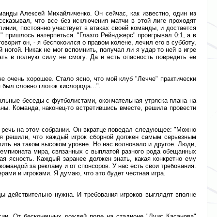
манды Алексей Михайличенко. Он сейчас, как известно, один из
ссказывал, что все без исключения матчи в этой лиге проходят
линии, постоянно участвует в атаках своей команды, и достается
" пришлось натерпеться. "Глазго Рейнджерс" проигрывал 0:1, а в
оворит он, - я беспокоился о правом колене, лечил его в субботу,
 ногой. Никак не мог вспомнить, получал ли я удар то ней в игре
ать в полную силу не смогу. Да и есть опасность повредить ее
не очень хорошее. Стало ясно, что мой клуб "Лечче" практически
был словно глоток кислорода...".
уальные беседы с футболистами, окончательная утряска плана на
ланы. Команда, наконец-то встретившись вместе, решила провести
а речь на этом собрании. Он вкратце поведал следующее: "Можно
себя решили, что каждый игрок сборной должен самым серьезным
ить на таком высоком уровне. Но нас волновало и другое. Люди,
чемпионата мира, связанных с выплатой разного рода обещанных
ая ясность. Каждый заранее должен знать, какая конкретно ему
омандой за рекламу и от спонсоров. У нас есть свои требования.
ами и игроками. Я думаю, что это будет честная игра.
ы действительно нужна. И требования игроков выглядят вполне
сии. От бесконечных дождей поле на стадионе "Луис Касанова"