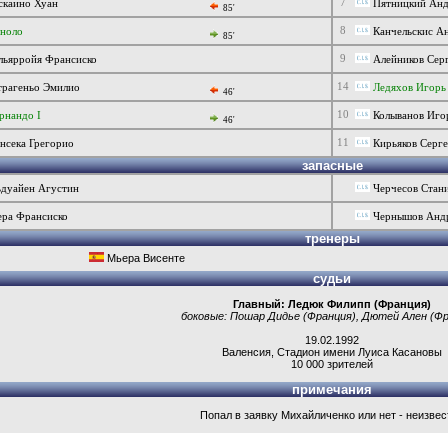
7
каино Хуан
Пятницкий Анд
85'
8
ноло
Канчельскис А
85'
9
ьярройя Франсиско
Алейников Сер
14
рагеньо Эмилио
Ледяхов Игорь
46'
10
нандо I
Колыванов Иго
46'
11
сека Грегорио
Кирьяков Серг
запасные
дуайен Агустин
Черчесов Стани
ра Франсиско
Чернышов Анд
тренеры
Мьера Висенте
судьи
Главный:
Ледюк Филипп (Франция)
боковые:
Пошар Дидье (Франция)
,
Дютей Ален (Фр
19.02.1992
Валенсия
,
Стадион имени Луиса Касановы
10 000 зрителей
примечания
Попал в заявку Михайличенко или нет - неизвес