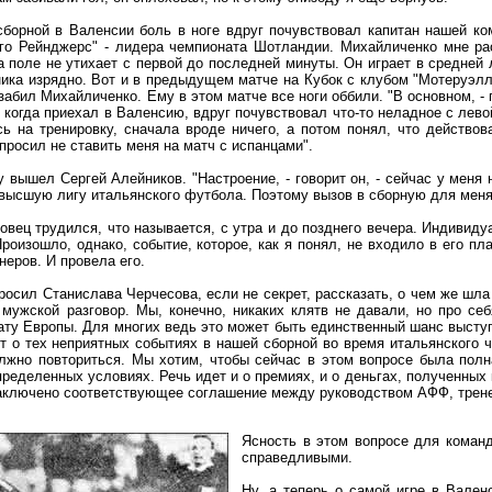
сборной в Валенсии боль в ноге вдруг почувствовал капитан нашей ко
зго Рейнджерс" - лидера чемпионата Шотландии. Михайличенко мне ра
а поле не утихает с первой до последней минуты. Он играет в средней 
ника изрядно. Вот и в предыдущем матче на Кубок с клубом "Мотеруэлл
 забил Михайличенко. Ему в этом матче все ноги оббили. "В основном, - г
 когда приехал в Валенсию, вдруг почувствовал что-то неладное с левой
ь на тренировку, сначала вроде ничего, а потом понял, что действов
просил не ставить меня на матч с испанцами".
у вышел Сергей Алейников. "Настроение, - говорит он, - сейчас у меня 
высшую лигу итальянского футбола. Поэтому вызов в сборную для меня 
вец трудился, что называется, с утра и до позднего вечера. Индивид
 Произошло, однако, событие, которое, как я понял, не входило в его п
неров. И провела его.
росил Станислава Черчесова, если не секрет, рассказать, о чем же шл
я мужской разговор. Мы, конечно, никаких клятв не давали, но про 
ату Европы. Для многих ведь это может быть единственный шанс выступ
т о тех неприятных событиях в нашей сборной во время итальянского 
лжно повториться. Мы хотим, чтобы сейчас в этом вопросе была полн
ределенных условиях. Речь идет и о премиях, и о деньгах, полученных к
аключено соответствующее соглашение между руководством АФФ, тренер
Ясность в этом вопросе для команд
справедливыми.
Ну, а теперь о самой игре в Вален