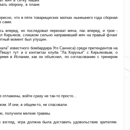
ал мяч в сетку наших
вать оборону, в плане
тересно, что в пяти товарищеских матках нынешнего года сборная
е сами.
 вперед, но последовал перехват мяча, пас вперед, и трое -
тил Кирьяков, слишком сильно направивший мяч на правый фланг
иятный момент был упущен.
Реала" известного бомбардира Уго Санчеса) среди претендентов на
Пишут тут и о контактах клуба "Ла Корунья" с Кирьяковым, о
ремя в Испании, как он объяснил, по согласованию с тренером
 отлажены, войти сразу не так-то просто...
ом. И они, в общем-то, не спасовали.
ию, получили мелкие травмы.
х взгляд, игра должна была доставить удовольствие зрителям.