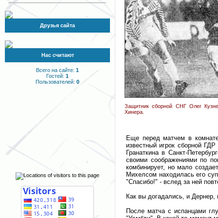
Друзья сайта
Нас считают
Всего на сайте:
1
Гостей:
1
Пользователей:
0
Защитник сборной СНГ Олег Кузне
Хинера.
Еще перед матчем в комнате
известный игрок сборной ГДР
Гранаткина в Санкт-Петербур
своими соображениями по пов
комбинирует, но мало создает
Михелсом находилась его супр
"Спасибо!" - вслед за ней пов
Как вы догадались, и Дернер,
После матча с испанцами гл