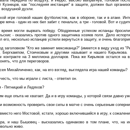
ала передача по воздуху, и Йерро, высоко выпрыгнув, головой посл
ег Кузнецов, как "последняя инстанция" в защите, должен был организо
в воздушной дуэли.
хой игре головой наших футболистов, как в обороне, так и в атаке. Ин
е мяча - один из них бил забит с пенальти, а три - головой. Вот и судит
время могли вырвать победу. Ободренные успехом испанцы бросились
льскис - оказались против одного защитника хозяев поля. Дело испор
ял его, несколько испанцев успели вернуться в защиту, и очень благопр
под заголовком "Кто же заменит мексиканца?" (имеется в виду уход из "
, Бергкампом, Стоичковым и другими называет и нашего Кирьякова. 
м контракте на 3 миллиона долларов. Пока же Кирьяков остался на в
нять, что для переговоров.
сея Михайличенко, как, на его взгляд, выглядела игра нашей команды?
честь, что мы играли с листа, - ответил он.
и - Пятницкий и Ледяхов?
 им еще опыта не хватает. Да и в игру команды, у которой связи давно уже
и возможность проверить свои силы в матче с очень серьезным соперник
вместо него Мостовой, кстати, хорошо включившийся в игру, к сожален
ра, и наш Бышовец - высказались одинаково в том плане, что, на и
овольно живо.