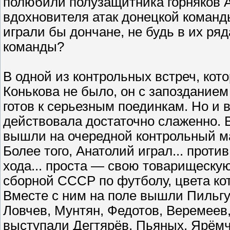
полюбили полузащитника горняков А
вдохновителя атак донецкой команд
играли бы дончане, не будь в их ряд
команды?
В одной из контрольных встреч, кот
Конькова не было, он с запозданием
готов к серьезным поединкам. Но и в
действовала достаточно слаженно. В
вышли на очередной контрольный мат
Более того, Анатолий играл... прот
хода... проста — свою товарищескую
сборной СССР по футболу, цвета ко
Вместе с ним на поле вышли Пильгу
Ловчев, Мунтян, Федотов, Веремеев
выступали Дегтярёв, Пьяных, Ярёмче