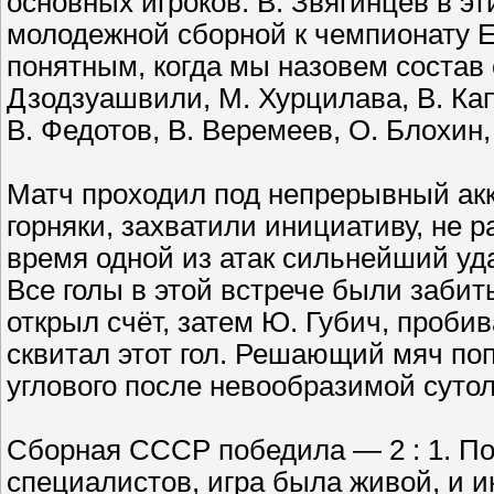
основных игроков. В. Звягинцев в эт
молодежной сборной к чемпионату Ев
понятным, когда мы назовем состав 
Дзодзуашвили, М. Хурцилава, В. Кап
В. Федотов, В. Веремеев, О. Блохин
Матч проходил под непрерывный ак
горняки, захватили инициативу, не р
время одной из атак сильнейший уд
Все голы в этой встрече были забит
открыл счёт, затем Ю. Губич, проби
сквитал этот гол. Решающий мяч по
углового после невообразимой сутол
Сборная СССР победила — 2 : 1. П
специалистов, игра была живой, и и