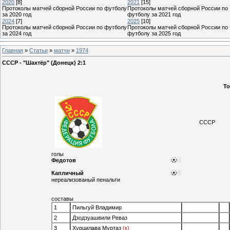
2020
[8]
2021
[15]
Протоколы матчей сборной России по футболу
Протоколы матчей сборной России по
за 2020 год
футболу за 2021 год
2024
[7]
2025
[10]
Протоколы матчей сборной России по футболу
Протоколы матчей сборной России по
за 2024 год
футболу за 2025 год
Главная
»
Статьи
»
матчи
»
1974
СССР - "Шахтёр" (Донецк) 2:1
То
СССР
голы
Федотов
Капличный
нереализованый пенальти
составы
1
Пильгуй Владимир
2
Дзодзуашвили Реваз
3
Хурцилава Муртаз
(к)