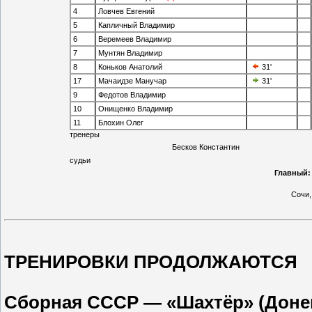
4
Ловчев Евгений
5
Капличный Владимир
6
Вере­меев Владимир
7
Мунтян Владимир
8
Коньков Анатолий
31'
17
Мачаидзе Манучар
31'
9
Федотов Владимир
10
Онищенко Владимир
11
Бло­хин Олег
тренеры
Бесков Константин
судьи
Главный:
Сочи,
ТРЕНИРОВКИ ПРОДОЛЖАЮТСЯ
Сборная СССР — «Шахтёр» (Донецк