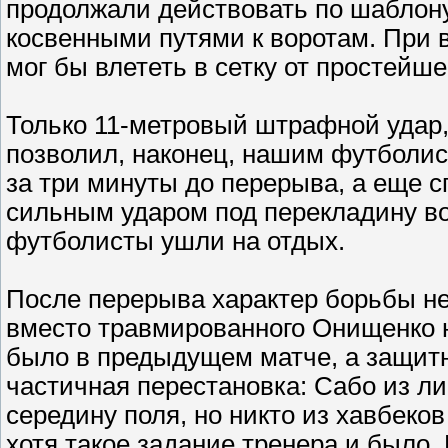
продолжали действовать по шаблону
косвенными путями к воротам. При 
мог бы влететь в сетку от простейше
Только 11-метровый штрафной удар,
позволил, наконец, нашим футболис
за три минуты до перерыва, а еще с
сильным ударом под перекладину вон
футболисты ушли на отдых.
После перерыва характер борьбы не
вместо травмированного Онищенко н
было в предыдущем матче, а защитн
частичная перестановка: Сабо из л
середину поля, но никто из хавбеков
хотя такое задание тренера и было.