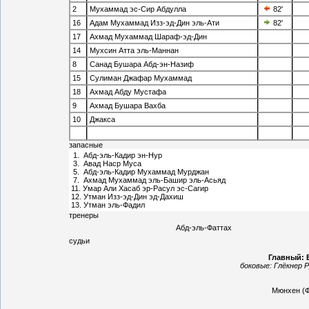
2
Мухаммад эс-Сир Абдулла
82'
16
Адам Мухаммад Изз-эд-Дин эль-Ати
82'
17
Ахмад Мухаммад Шараф-эд-Дин
14
Мухсин Атта эль-Маннан
8
Санад Бушара Абд-эн-Назиф
15
Сулиман Джафар Мухаммад
18
Ахмад Абду Мустафа
9
Ахмад Бушара Вахба
10
Джакса
запасные
1. Абд-эль-Кадир эн-Нур
3. Авад Наср Муса
5. Абд-эль-Кадир Мухаммад Мурджан
7. Ахмад Мухаммад эль-Башир эль-Асьяд
11. Умар Али Хасаб эр-Расул эс-Сагир
12. Утман Изз-эд-Дин эд-Дахиш
13. Утман эль-Фадил
тренеры
Абд-эль-Фаттах
судьи
Главный: 
боковые:
Глёкнер 
Мюнхен
(Ф