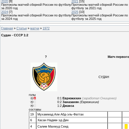
2020
[8]
2021
[15]
Протоколы матчей сборной России по футболу
Протоколы матчей сборной России по
за 2020 год
футболу за 2021 год
2024
[7]
2025
[10]
Протоколы матчей сборной России по футболу
Протоколы матчей сборной России по
за 2024 год
футболу за 2025 год
Главная
»
Статьи
»
матчи
»
1972
Судан - СССР 1:2
?
Матч первого
СУДАН
голы
0:1
Еврюжихин
(заработал Онищенко)
0:2
Заназанян
(Еврюжихин)
1:2
Джакса
составы
19
Мухаммад Али Абд-эль-Фаттах
6
Хасан Наджм-эд-Дин
4
Салим Махмуд Сеид