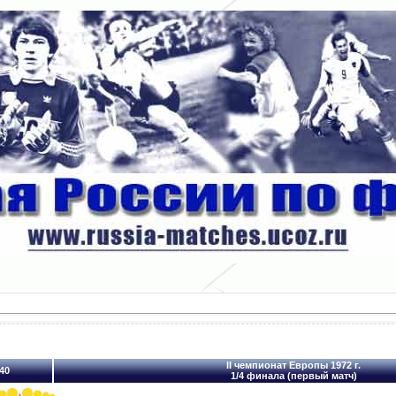
II чемпионат Европы 1972 г.
40
1/4 финала (первый матч)