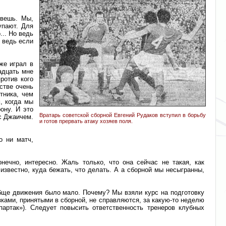
ивешь. Мы,
упают. Для
... Но ведь
А ведь если
же играл в
надцать мне
ротив кого
стве очень
тника, чем
, когда мы
ону. И это
Вратарь советской сборной Евгений Рудаков вступил в борьбу
 с Джаичем.
и готов прервать атаку хозяев поля.
о ни матч,
нечно, интересно. Жаль только, что она сейчас не такая, как
известно, куда бежать, что делать. А а сборной мы несыгранны,
обще движения было мало. Почему? Мы взяли курс на подготовку
зками, принятыми в сборной, не справляются, за какую-то неделю
артак»). Следует повысить ответственность тренеров клубных