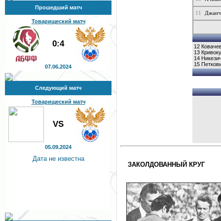
Прошедший матч
11
Джаич
Товарищеский матч
0:4
12
Коваче
13
Кривок
14
Никези
15
Петков
07.06.2024
Следующий матч
Товарищеский матч
VS
05.09.2024
Дата не известна
ЗАКОЛДОВАННЫЙ КРУГ