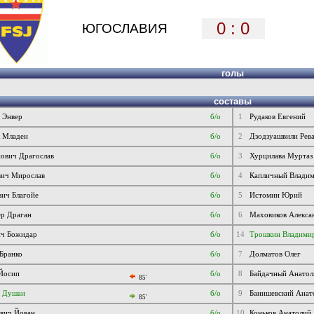
0 : 0
ЮГОСЛАВИЯ
голы
составы
 Энвер
б/о
1
Рудаков Евгений
к Младен
б/о
2
Дзодзуашвили Рева
ович Драгослав
б/о
3
Хурцилава Мурта
вич Мирослав
б/о
4
Капличный Влади
ич Благойе
б/о
5
Истомин Юрий
ер Драган
б/о
6
Маховиков Алекса
ич Божидар
б/о
14
Трошкин Владими
Бранко
б/о
7
Долматов Олег
 Йосип
б/о
8
Байдачный Анатол
85'
ч Душан
б/о
9
Банишевский Анат
85'
вич Йован
б/о
10
Коньков Анатолий