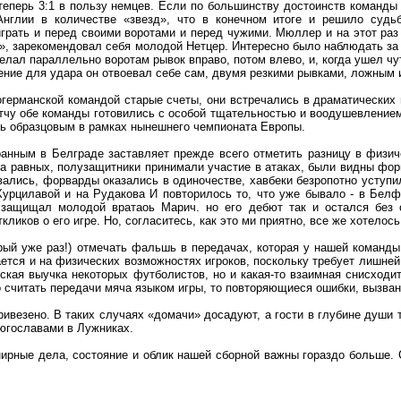
 теперь 3:1 в пользу немцев. Если по большинству достоинств команды
нглии в количестве «звезд», что в конечном итоге и решило судь
грать и перед своими воротами и перед чужими. Мюллер и на этот раз
, зарекомендовал себя молодой Нетцер. Интересно было наблюдать за М
лал параллельно воротам рывок вправо, потом влево, и, когда ушел чуть
ение для удара он отвоевал себе сам, двумя резкими рывками, ложным 
огерманской командой старые счеты, они встречались в драматических 
атчу обе команды готовились с особой тщательностью и воодушевлением
ть образцовым в рамках нынешнего чемпионата Европы.
ранным в Белграде заставляет прежде всего отметить разницу в физи
а равных, полузащитники принимали участие в атаках, были видны фор
вались, форварды оказались в одиночестве, хавбеки безропотно уступи
Хурцилавой и на Рудакова И повторилось то, что уже бывало - в Белф
защищал молодой вратаоь Марич. но его дебют так и остался без 
ликов о его игре. Но, согласитесь, как это ми приятно, все же хотелос
орый уже раз!) отмечать фальшь в передачах, которая у нашей коман
ается и на физических возможностях игроков, поскольку требует лишней
еская выучка некоторых футболистов, но и какая-то взаимная снисхо
 считать передачи мяча языком игры, то повторяющиеся ошибки, вызван
ривезено. В таких случаях «домачи» досадуют, а гости в глубине души
 югославами в Лужниках.
ирные дела, состояние и облик нашей сборной важны гораздо больше. 