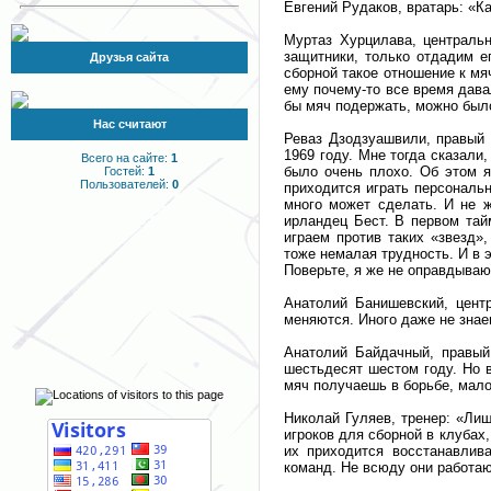
Евгений Рудаков, вратарь: «К
Муртаз Хурцилава, центральн
защитники, только отдадим е
Друзья сайта
сборной такое отношение к мя
ему почему-то все время дава
бы мяч подержать, можно было 
Нас считают
Реваз Дзодзуашвили, правый 
1969 году. Мне тогда сказали,
Всего на сайте:
1
было очень плохо. Об этом я
Гостей:
1
Пользователей:
0
приходится играть персональ
много может сделать. И не ж
ирландец Бест. В первом тай
играем против таких «звезд»
тоже немалая трудность. И в 
Поверьте, я же не оправдываюс
Анатолий Банишевский, цент
меняются. Иного даже не знаеш
Анатолий Байдачный, правый 
шестьдесят шестом году. Но в
мяч получаешь в борьбе, мало
Николай Гуляев, тренер: «Ли
игроков для сборной в клубах
их приходится восстанавлив
команд. Не всюду они работаю