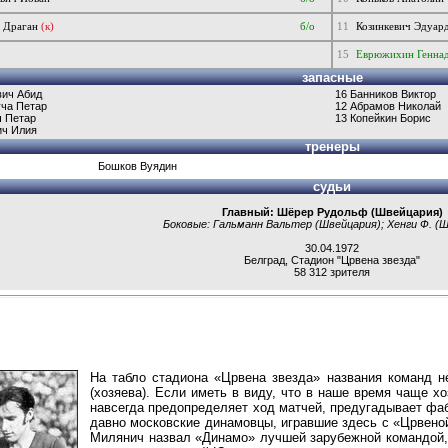
 Драган
(к)
б/о
11
Козинкевич Эдуар
15
Еврюжихин Генна
запасные
вич Абид
16
Банников Виктор
уча Петар
12
Абрамов Николай
ч Петар
13
Копейкин Борис
ич Илия
тренеры
Бошков Вуядин
судьи
Главный:
Шёрер Рудольф
(Швейцария)
Боковые:
Гальманн Вальтер
(Швейцария); Хенги Ф. (
30.04.1972
Белград
,
Стадион "Црвена звезда"
58 312 зрителя
На табло стадиона «Црвена звезда» названия команд не
(хозяева). Если иметь в виду, что в наше время чаще хо
навсегда предопределяет ход матчей, предугадывает фаб
давно московские динамовцы, игравшие здесь с «Црвеной
Милянич назвал «Динамо» лучшей зарубежной командой, 