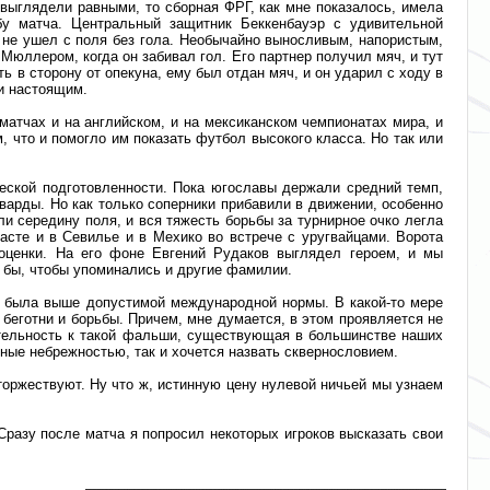
 выглядели равными, то сборная ФРГ, как мне показалось, имела
бу матча. Центральный защитник Беккенбауэр с удивительной
 не ушел с поля без гола. Необычайно выносливым, напористым,
юллером, когда он забивал гол. Его партнер получил мяч, и тут
 в сторону от опекуна, ему был отдан мяч, и он ударил с ходу в
и настоящим.
матчах и на английском, и на мексиканском чемпионатах мира, и
, что и помогло им показать футбол высокого класса. Но так или
ческой подготовленности. Пока югославы держали средний темп,
варды. Но как только соперники прибавили в движении, особенно
ли середину поля, и вся тяжесть борьбы за турнирное очко легла
асте и в Севилье и в Мехико во встрече с уругвайцами. Ворота
оценки. На его фоне Евгений Рудаков выглядел героем, и мы
ь бы, чтобы упоминались и другие фамилии.
ды была выше допустимой международной нормы. В какой-то мере
 беготни и борьбы. Причем, мне думается, в этом проявляется не
дительность к такой фальши, существующая в большинстве наших
ные небрежностью, так и хочется назвать сквернословием.
 торжествуют. Ну что ж, истинную цену нулевой ничьей мы узнаем
Сразу после матча я попросил некоторых игроков высказать свои