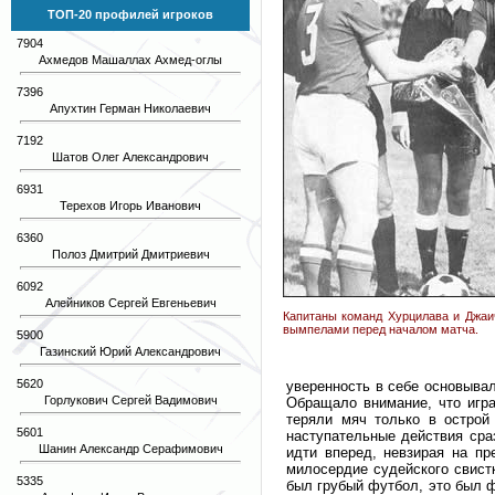
ТОП-20 профилей игроков
7904
Ахмедов Машаллах Ахмед-оглы
7396
Апухтин Герман Николаевич
7192
Шатов Олег Александрович
6931
Терехов Игорь Иванович
6360
Полоз Дмитрий Дмитриевич
6092
Алейников Сергей Евгеньевич
Капитаны команд Хурцилава и Джаи
вымпелами перед началом матча.
5900
Газинский Юрий Александрович
5620
уверенность в себе основывал
Горлукович Сергей Вадимович
Обращало внимание, что игра
теряли мяч только в острой
5601
наступательные действия сра
Шанин Александр Серафимович
идти вперед, невзирая на пр
милосердие судейского свист
5335
был грубый футбол, это был ф