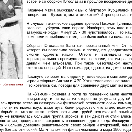
встрече со сборной Югославии в прошлое воскресенье дей
Накануне матча обсуждали мы с Муртазом Хурцилавой те
говорил он. - Думаете, мы. этого хотим? И тренеры нас это
Я слушал тактическое задание тренера Николая Гуляева.
главное - уберечь свои ворота. Наоборот, речь шла о 
атакующие ходы. Минут 25 - 30 чувствовалось, что наш
осмелели и прибавили темп, все было забыто и началось 
Сборная Югославии была как перекачанный мяч. От не
которая бы позволила забыть о последнем двадцатилети
смогли одолеть наших. Оттого и выглядели «дом
территориального преимущества, не знали, как им распо
давили, чем атаковали. При таком безоглядном нас
ответных операций. Наша команда, однако, их даже не ис
Накануне вечером мы сидели у телевизора и смотрели д
играли сборные Англии и ФРГ. Хотя телевизионное виден
ч обмениваютя
что хотелось бы, поводы для сравнения двух матчей возни
На «Уэмбли» хозяева и гости по поведению были неотл
инициативу, и ни одна из сторон не уступала другой
ась прежде всего на безупречной физической готовности обеих команд,
 почти не имела пауз, даже ауты были редкостью что стало возможн
 борьбе и никогда из-за небрежности или грубой технической ошибк
зу же включалась большая группа игроков, и эти действия отличались
епятствия, продираться, сохранять равновесие, даже когда блокирую
ка и больше доверяли решительности своих рейдов и вторжений, чем 
утбол атлетический. Матч напомнил финал чемпионата мира 1966 года н