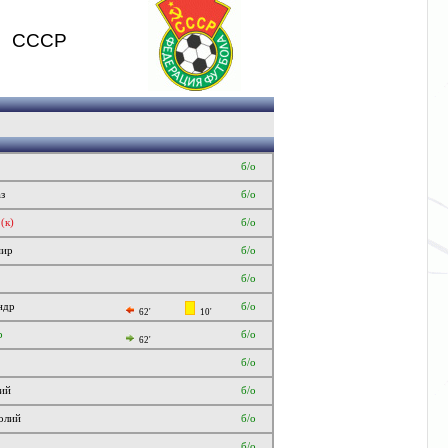
СССР
б/о
з
б/о
з
(к)
б/о
мир
б/о
б/о
ндр
б/о
62'
10'
р
б/о
62'
б/о
ий
б/о
олий
б/о
б/о