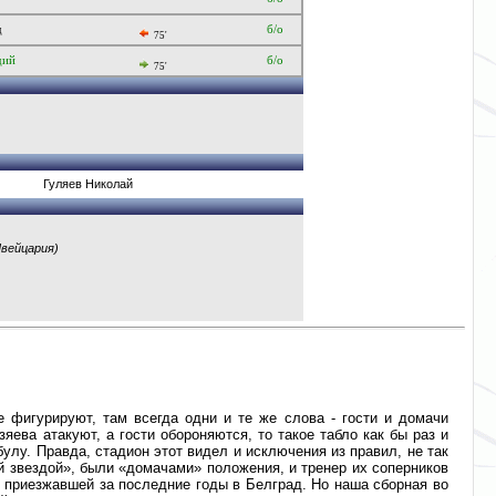
д
б/о
75'
дий
б/о
75'
Гуляев Николай
Швейцария)
 фигурируют, там всегда одни и те же слова - гости и домачи
зяева атакуют, а гости обороняются, то такое табло как бы раз и
улу. Правда, стадион этот видел и исключения из правил, не так
 звездой», были «домачами» положения, и тренер их соперников
приезжавшей за последние годы в Белград. Но наша сборная во