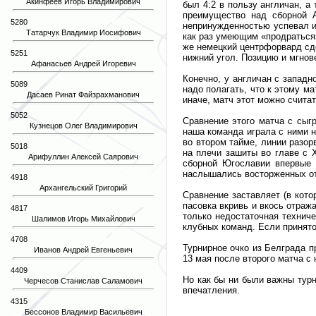
Акинфеев Игорь Владимирович
был 4:2 в пользу англичан, а
преимущество над сборной А
5280
непринужденностью успевал и
Татарчук Владимир Иосифович
как раз умеющим «продраться»
же немецкий центрфорвард сде
5251
нижний угол. Позицию и мгнов
Афанасьев Андрей Игоревич
Конечно, у англичан с западн
5089
надо полагать, что к этому м
Дасаев Ринат Файзрахманович
иначе, матч этот можно счита
5052
Сравнение этого матча с сыг
Кузнецов Олег Владимирович
наша команда играла с ними н
во втором тайме, линии разор
5018
на плечи зашиты во главе с 
Арифуллин Алексей Саярович
сборной Югославии впервые 
наслышались восторженных отк
4918
Архангельский Григорий
Сравнение заставляет (в кот
пасовка вкривь и вкось отраж
4817
только недостаточная технич
Шалимов Игорь Михайлович
клубных команд. Если принято
4708
Турнирное очко из Белграда п
Иванов Андрей Евгеньевич
13 мая после второго матча с
4409
Но как бы ни были важны турн
Черчесов Станислав Саламович
впечатления.
4315
Бессонов Владимир Васильевич