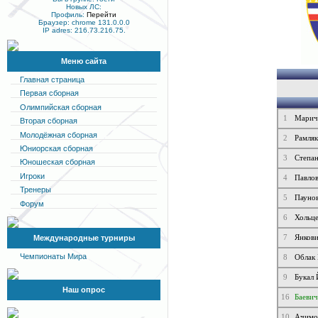
Новых ЛС:
Профиль:
Перейти
Браузер: chrome 131.0.0.0
IP adres: 216.73.216.75.
Меню сайта
Главная страница
Первая сборная
Олимпийская сборная
1
Марич
Вторая сборная
Молодёжная сборная
2
Рамля
Юниорская сборная
3
Степан
Юношеская сборная
Игроки
4
Павло
Тренеры
5
Паунов
Форум
6
Хольц
7
Янков
Международные турниры
Чемпионаты Мира
8
Облак 
9
Букал
Наш опрос
16
Баеви
10
Ачимо