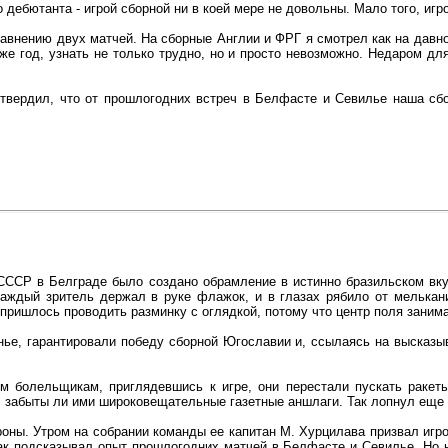
до дебютанта - игрой сборной ни в коей мере не довольны. Мало того, иг
равнению двух матчей. На сборные Англии и ФРГ я смотрел как на давн
же год, узнать не только трудно, но и просто невозможно. Недаром дл
твердил, что от прошлогодних встреч в Белфасте и Севилье наша сбо
ССР в Белграде было создано обрамление в истинно бразильском вкус
каждый зритель держал в руке флажок, и в глазах рябило от мелькани
й пришлось проводить разминку с оглядкой, потому что центр поля заним
нье, гарантировали победу сборной Югославии и, ссылаясь на высказы
 болельщикам, приглядевшись к игре, они перестали пускать ракеты
, забыты ли ими широковещательные газетные аншлаги. Так лопнул еще
оны. Утром на собрании команды ее капитан М. Хурцилава призвал игро
ак подсказывал опыт прошлогодних матчей в Белфасте и Севилье. Но на