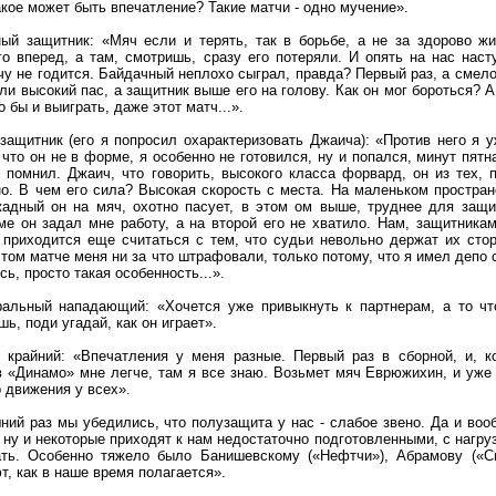
акое может быть впечатление? Такие матчи - одно мучение».
ый защитник: «Мяч если и терять, так в борьбе, а не за здорово ж
го вперед, а там, смотришь, сразу его потеряли. И опять на нас наст
чу не годится. Байдачный неплохо сыграл, правда? Первый раз, а смело
ли высокий пас, а защитник выше его на голову. Как он мог бороться? 
бы и выиграть, даже этот матч...».
защитник (его я попросил охарактеризовать Джаича): «Против него я у
 что он не в форме, я особенно не готовился, ну и попался, минут пят
 помнил. Джаич, что говорить, высокого класса форвард, он из тех, п
но. В чем его сила? Высокая скорость с места. На маленьком простран
адный он на мяч, охотно пасует, в этом ом выше, труднее для защи
ме он задал мне работу, а на второй его не хватило. Нам, защитникам
, приходится еще считаться с тем, что судьи невольно держат их стор
этом матче меня ни за что штрафовали, только потому, что я имел депо
ь, просто такая особенность...».
ральный нападающий: «Хочется уже привыкнуть к партнерам, а то чт
ь, поди угадай, как он играет».
крайний: «Впечатления у меня разные. Первый раз в сборной, и, ко
 «Динамо» мне легче, там я все знаю. Возьмет мяч Еврюжихин, и уже 
 движения у всех».
шний раз мы убедились, что полузащита у нас - слабое звено. Да и во
, ну и некоторые приходят к нам недостаточно подготовленными, с нагру
ать. Особенно тяжело было Банишевскому («Нефтчи»), Абрамову («Сп
т, как в наше время полагается».