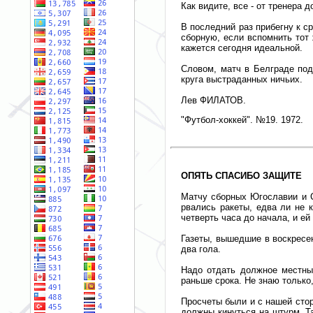
Как видите, все - от тренера 
В последний раз прибегну к с
сборную, если вспомнить тот 
кажется сегодня идеальной.
Словом, матч в Белграде под
круга выстраданных ничьих.
Лев ФИЛАТОВ.
"Футбол-хоккей". №19. 1972.
ОПЯТЬ СПАСИБО ЗАЩИТЕ
Матчу сборных Югославии и С
рвались ракеты, едва ли не 
четверть часа до начала, и е
Газеты, вышедшие в воскресе
два гола.
Надо отдать должное местным
раньше срока. Не знаю только
Просчеты были и с нашей стор
должны кинуться на штурм. Т