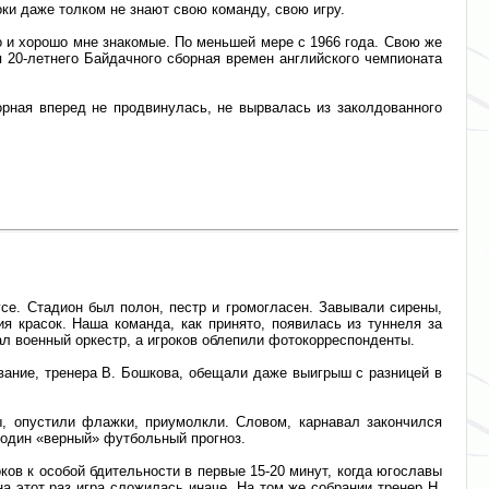
роки даже толком не знают свою команду, свою игру.
о и хорошо мне знакомые. По меньшей мере с 1966 года. Свою же
я 20-летнего Байдачного сборная времен английского чемпионата
рная вперед не продвинулась, не вырвалась из заколдованного
е. Стадион был полон, пестр и громогласен. Завывали сирены,
я красок. Наша команда, как принято, появилась из туннеля за
ал военный оркестр, а игроков облепили фотокорреспонденты.
вание, тренера В. Бошкова, обещали даже выигрыш с разницей в
, опустили флажки, приумолкли. Словом, карнавал закончился
 один «верный» футбольный прогноз.
ков к особой бдительности в первые 15-20 минут, когда югославы
 этот раз игра сложилась иначе. На том же собрании тренер Н.