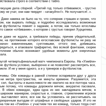
ствовала строго в соответствии с табло.
кущие дела сборной. «Третий год только отбиваемся, - грустно
му не учат, они нам твердят - «атакуйте»!». Не получается!..».
 Даже намека не было на то, что соперник страшен и грозен, что
том, как вырвать победу, и подробно исследовались возможные
и футболисты помнят о задании, а потом, как только югославы
то самое «отбивание», о котором с грустью говорил Хурцилева.
е даже не ждали, а требовали победы, причем убедительной,
и, на протяжении которого югославские футболисты ни разу не
ачи» взвинченными, суетливыми, оттого они, добившись
рядиться, и атаковали трафаретно, без всякой фантазии, скорее
туплении обычно возникают удобные моменты для энергичных
кала.
ругой четвертьфинальный матч чемпионата Европы. На «Уэмбли»
ие футбола условно, выборочно и не позволяет рассмотреть все,
кли. И не у меня одного, а и у тренеров и футболистов.
ичимы. Обе команды в равной степени оспаривали друг у друга
 ни метра пространства, ни минуты времени. Разумеется, эта
 сил, быстроты и выносливости им хватило на все полтора часа.
ым потому, что команды дорожили мячом, аккуратно пасовали,
и. В обеих командах, едва одна из них завладевала мячом, в
 широким маневром, скоростью и, главное, стремлением игроков
т, выставляют моги, все как бы условились не рассчитывать на
призрачным выгодам от штрафных и свободных ударов. И это не
а том же «Уэмбли» с участием тех же команд, только тогда счет