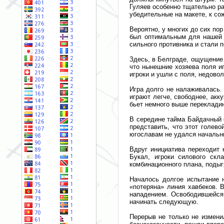
Гуляев особенно тщательно ра
убедительные на макете, к со
Вероятно, у многих до сих по
был оптимальным для нашей к
сильного противника и стали 
Здесь, в Белграде, ощущение 
что нынешние хозяева поля иг
игроки и ушли с поля, недово
Игра долго не налаживалась.
играют легче, свободнее, акк
бьет немного выше перекладин
В середине тайма Байдачный 
представить, что этот голев
югославам не удался начальн
Вдруг инициатива переходит 
Букал, игроки силового ск
комбинационного плана, поды
Началось долгое испытание 
«потеряна» линия хавбеков. 
нападением. Освободившейся 
начинать следующую.
Перерыв не только не измени