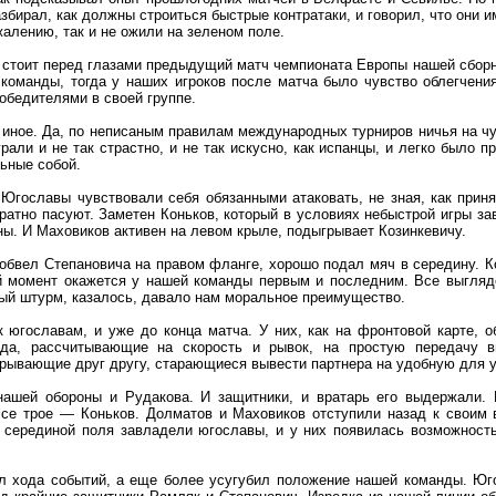
збирал, как должны строиться быстрые контратаки, и говорил, что они
жалению, так и не ожили на зеленом поле.
р стоит перед глазами предыдущий матч чемпионата Европы нашей сборн
оманды, тогда у наших игроков после матча было чувство облегчения
победителями в своей группе.
иное. Да, по неписаным правилам международных турниров ничья на чуж
рали и не так страстно, и не так искусно, как испанцы, и легко было 
льные собой.
 Югославы чувствовали себя обязанными атаковать, не зная, как прин
уратно пасуют. Заметен Коньков, который в условиях небыстрой игры з
ы. И Маховиков активен на левом крыле, подыгрывает Козинкевичу.
обвел Степановича на правом фланге, хорошо подал мяч в середину. Ко
ой момент окажется у нашей команды первым и последним. Все выгляд
ый штурм, казалось, давало нам моральное преимущество.
к югославам, и уже до конца матча. У них, как на фронтовой карте,
лада, рассчитывающие на скорость и рывок, на простую передачу
грывающие друг другу, старающиеся вывести партнера на удобную для 
нашей обороны и Рудакова. И защитники, и вратарь его выдержали.
Все трое — Коньков. Долматов и Маховиков отступили назад к своим
серединой поля завладели югославы, и у них появилась возможность 
л хода событий, а еще более усугубил положение нашей команды. Юго