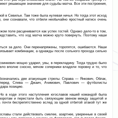
 имеют решающее значение для судьбы матча. Все эти построения,
ой в Севилье. Там тоже была нулевая ничья. Но тогда этот исход
, они сознавали, что отбили необычайно яростный натиск очень
ом поле расценивается как успех гостей. Однако дело-то в том,
представить, что ход матча можно круто повернуть. Поэтому наши
яться за дело. Они перенапряжены, торопятся, ошибаются. Наши
авязывает комбинации, а однажды после сольного прохода сильно
зинкевич мощно ударил, увы, в перекладину. Тогда трудно было
ело вполне сносно, мячом соперники владели поровну и то, что
 обозначались две атакующие стрелы. Справа — Янкович, Облак,
 вперед. Слева — Джаич, Ачимович, Павлович — футболисты
удара позицию.
 Но в ходе этого наступления югославов нашей командой была
 воротам и перестали быть связующим звеном между защитой и
почти беспрепятственно вслед за одной отбитой атакой тут же
славы стали действовать смелее, азартнее, уверенные в своей