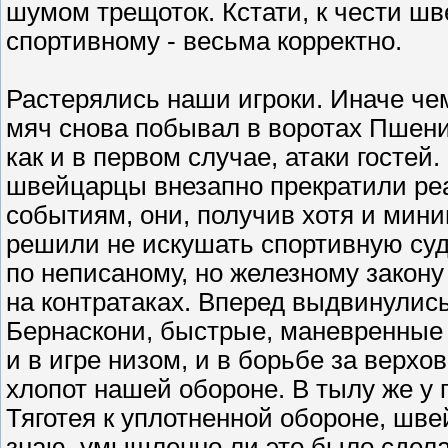
шумом трещоток. Кстати, к чести шв
спортивному - весьма корректно.
Растерялись наши игроки. Иначе чем
мяч снова побывал в воротах Пшени
как и в первом случае, атаки гостей.
швейцарцы внезапно прекратили ре
событиям, они, получив хотя и мини
решили не искушать спортивную суд
по неписаному, но железному закону
на контратаках. Вперед выдвинулис
Бернаскони, быстрые, маневренные
и в игре низом, и в борьбе за верх
хлопот нашей обороне. В тылу же у 
Тяготея к уплотненной обороне, шв
знаю, умышленно ли это было сдела