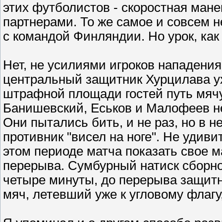
этих футболистов - скоростная мане
партнерами. То же самое и совсем 
с командой Финляндии. Но урок, как 
Нет, не усилиями игроков нападения
центральный защитник Хурцилава ух
штрафной площади гостей путь мячу
Банишевский, Еськов и Малофеев н
Они пытались бить, и не раз, но в н
противник "висел на ноге". Не удиви
этом периоде матча показать свое м
перерыва. Сумбурный натиск сборно
четыре минуты, до перерыва защитн
мяч, летевший уже к угловому флагу,