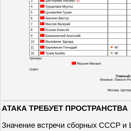
3
Шестернёв Альберт
(к)
4
Хурцилава Муртаз
5
Цховребов Гурам
6
Аничкин Виктор
7
Маслов Валерий
8
Еськов Алексей
9
Банишевский Анатолий
10
Малофеев Эдуард
11
Еврюжихин Геннадий
46'
16
Туаев Казбек
46'
тренеры
Якушин Михаил
судьи
Главный
боковые:
Лакост Ро
Москва
.
Центра
АТАКА ТРЕБУЕТ ПРОСТРАНСТВА
Значение встречи сборных СССР и 