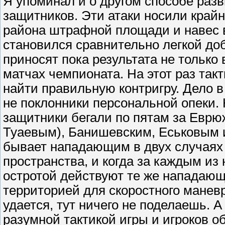
Я упоминал и о другом способе разв
защитников. Эти атаки носили крайн
района штрафной площади и навес 
становился сравнительно легкой до
приносят пока результата не только 
матчах чемпионата. На этот раз та
найти правильную контригру. Дело в
не поклонники персональной опеки. 
защитники бегали по пятам за Еврю
Туаевым), Банишевским, Еськовым 
бывает нападающим в двух случаях -
пространства, и когда за каждым из 
остротой действуют те же нападающ
территорией для скоростного маневр
удается, тут ничего не поделаешь. А
разумной тактикой игры и игроков о