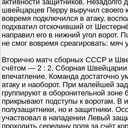
активности защитников. Незадолго 
швейцарцев Перру выручил своего 
вовремя подключился в атаку, восп
подхватил отскочивший от Шестернёв
направил его в нижний угол ворот. 
не смог вовремя среагировать: мяч у
Вторично матч сборных СССР и Шве
счётом — 2 : 2. Сборная Швейцарии
впечатление. Команда достаточно у
атаку и наоборот. При малейшей за
группируют в оборонительной зоне 
прикрывают подступы к воротам. В и
полузащитники, но и защитники. Осо
участвовал в нападении Левый защ
проходить середину поля за счёт к