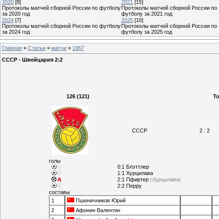
2020
[8]
2021
[15]
Протоколы матчей сборной России по футболу
Протоколы матчей сборной России по
за 2020 год
футболу за 2021 год
2024
[7]
2025
[10]
Протоколы матчей сборной России по футболу
Протоколы матчей сборной России по
за 2024 год
футболу за 2025 год
Главная
»
Статьи
»
матчи
»
1967
СССР - Швейцария 2:2
126 (121)
Т
СССР
2 : 2
голы
0:1 Блэттлер
1:1 Хурцилава
2:1 Пфиртер
(Хурцилава)
2:2 Перру
составы
1
Пшеничников Юрий
2
Афонин Валентин