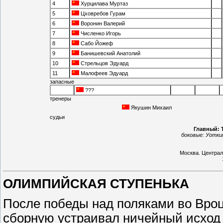
4
Хурцилава Муртаз
5
Цховребов Гурам
6
Воронин Валерий
7
Численко Игорь
8
Сабо Йожеф
9
Банишевский Анатолий
10
Стрельцов Эдуард
11
Малофеев Эдуард
запасные
???
тренеры
Якушин Михаил
судьи
Главный: 
боковые:
Уоткин
Москва
.
Централ
ОЛИМПИЙСКАЯ СТУПЕНЬКА
После победы над поляками во Вро
сборную устраивал ничейный исход 