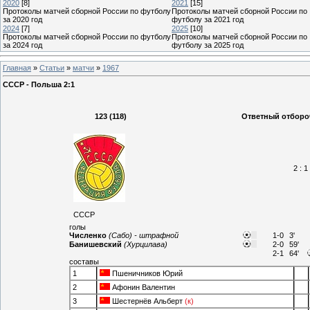
2020
[8]
2021
[15]
Протоколы матчей сборной России по футболу
Протоколы матчей сборной России по
за 2020 год
футболу за 2021 год
2024
[7]
2025
[10]
Протоколы матчей сборной России по футболу
Протоколы матчей сборной России по
за 2024 год
футболу за 2025 год
Главная
»
Статьи
»
матчи
»
1967
СССР - Польша 2:1
123 (118)
Ответный отбороч
2 : 1
СССР
голы
Численко
(Сабо) - штрафной
1-0
3'
Банишевский
(Хурцилава)
2-0
59'
2-1
64'
составы
1
Пшеничников Юрий
2
Афонин Валентин
3
Шестернёв Альберт
(к)