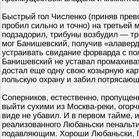
Быстрый гол Численко (приняв прев
пробил сильно и точно) на третьей 
подзадорил, трибуны возбудил — т
мог Банишевский, получив «алаверд
устраивать свидание форварда с пол
Банишевский не уставал промахиват
достал еще одну свою козырную кар
польскую охрану и забил потрясающи
Соперников, естественно, пропуще
выйти сухими из Москва-реки, огорч
виде не убавил. И в первом тайме, 
реализованного Любаньски пенальт
подавляющим. Хороши Любаньски, Г