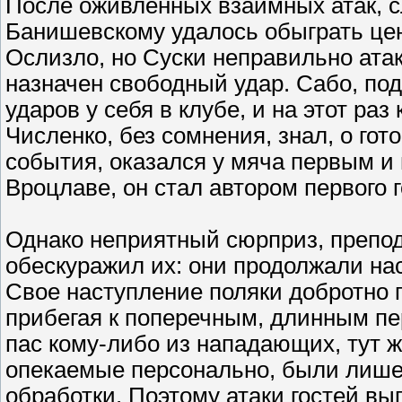
После оживленных взаимных атак, 
Банишевскому удалось обыграть це
Ослизло, но Суски неправильно ата
назначен свободный удар. Сабо, п
ударов у себя в клубе, и на этот раз
Численко, без сомнения, знал, о го
события, оказался у мяча первым и пе
Вроцлаве, он стал автором первого г
Однако неприятный сюрприз, препод
обескуражил их: они продолжали на
Свое наступление поляки добротно 
прибегая к поперечным, длинным пе
пас кому-либо из нападающих, тут ж
опекаемые персонально, были лише
обработки. Поэтому атаки гостей в