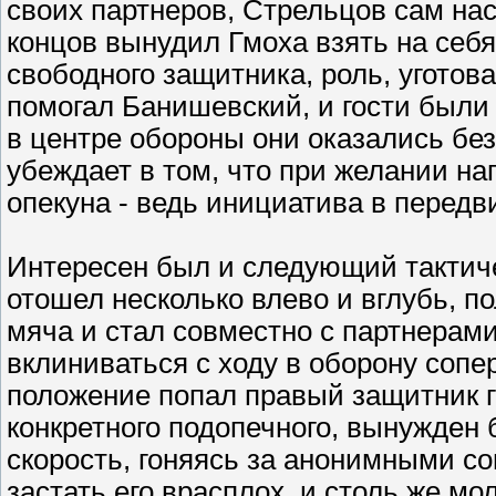
своих партнеров, Стрельцов сам нас
концов вынудил Гмоха взять на себ
свободного защитника, роль, уготов
помогал Банишевский, и гости был
в центре обороны они оказались бе
убеждает в том, что при желании н
опекуна - ведь инициатива в передви
Интересен был и следующий тактич
отошел несколько влево и вглубь, 
мяча и стал совместно с партнерам
вклиниваться с ходу в оборону сопе
положение попал правый защитник го
конкретного подопечного, вынужден
скорость, гоняясь за анонимными с
застать его врасплох, и столь же м